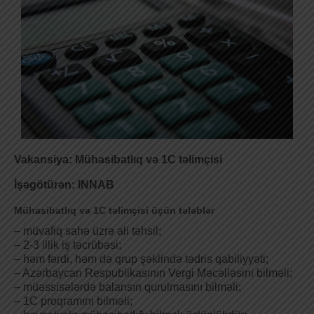
Vakansiya: Mühasibatlıq və 1C təlimçisi
İşəgötürən: INNAB
Mühasibatlıq və 1C təlimçisi üçün tələblər
– müvafiq sahə üzrə ali təhsil;
– 2-3 illik iş təcrübəsi;
– həm fərdi, həm də qrup şəklində tədris qabiliyyəti;
– Azərbaycan Respublikasının Vergi Məcəlləsini bilməli;
– müəssisələrdə balansın qurulmasını bilməli;
– 1C proqramını bilməli;