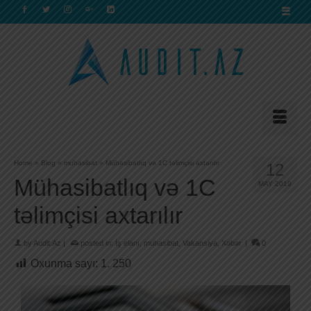
Home
»
Blog
»
muhasibat
»
Mühasibatlıq və 1C təlimçisi axtarılır
12
Mühasibatlıq və 1C
MAY 2019
təlimçisi axtarılır
by
Audit.Az
|
posted in:
İş elanı
,
muhasibat
,
Vakansiya
,
Xəbər
|
0
Oxunma sayı:
1. 250