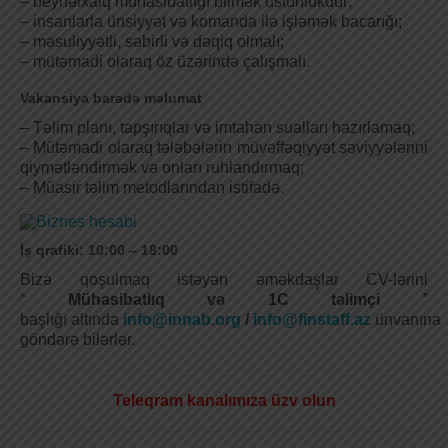
– beynəlxalq mühasibatlığı bilmək üstünlükdür;
– insanlarla ünsiyyət və komanda ilə işləmək bacarığı;
– məsuliyyətli, səbirli və dəqiq olmalı;
– mütəmadi olaraq öz üzərində çalışmalı.
Vakansiya barədə məlumat
– Təlim planı, tapşırıqlar və imtahan sualları hazırlamaq;
– Mütəmadi olaraq tələbələrin müvəffəqiyyət səviyyələrini
qiymətləndirmək və onları ruhlandırmaq;
– Müasir təlim metodlarından istifadə.
İş qrafiki: 10:00 – 18:00
Bizə qoşulmaq istəyən əməkdaşlar CV-lərini
“
Mühasibatlıq və 1C təlimçi
”
başlığı altında
info@innab.org
/
info@finstaff.az
ünvanına
göndərə bilərlər.
Teleqram kanalımıza üzv olun