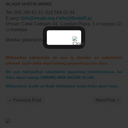
ƏLAQƏ VASİTƏLƏRİMİZ
Tel: 050 290 61 21; 012 594 01 94
E-poçt:
info@innab.org
/
info@finstaff.az
Ünvan: Cəfər Cabbarlı 44, Caspian Plaza, 1-ci korpus 12-
ci mərtəbə
Mənbə: jobsearch.az
Mühasibat sahəsində ən son iş elanları və xəbərlərini
izləmək üçün linkə daxil olaraq qrupumuza üzv olun.
Ən son mühasibat xəbərlərini qaçırmaq istəmirsinizsə, bu
linkə daxil olaraq XƏBƏRLƏRƏ ABUNƏ OLUN.
Mühasibat, Audit və Kadr Xidmətləri üçün linkə daxil olun
.
Previous Post
Next Post