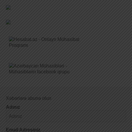
Xəbərlərə abunə olun
Adınız
Email Adresiniz