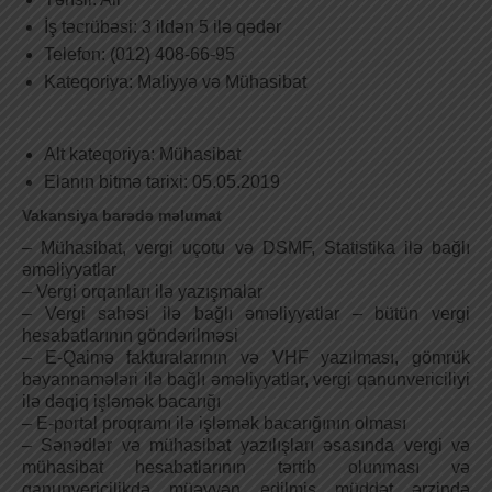
İş təcrübəsi: 3 ildən 5 ilə qədər
Telefon: (012) 408-66-95
Kateqoriya: Maliyyə və Mühasibat
Alt kateqoriya: Mühasibat
Elanın bitmə tarixi: 05.05.2019
Vakansiya barədə məlumat
– Mühasibat, vergi uçotu və DSMF, Statistika ilə bağlı
əməliyyatlar
– Vergi orqanları ilə yazışmalar
– Vergi sahəsi ilə bağlı əməliyyatlar – bütün vergi
hesabatlarının göndərilməsi
– E-Qaimə fakturalarının və VHF yazılması, gömrük
bəyannamələri ilə bağlı əməliyyatlar, vergi qanunvericiliyi
ilə dəqiq işləmək bacarığı
– E-portal proqramı ilə işləmək bacarığının olması
– Sənədlər və mühasibat yazılışları əsasında vergi və
mühasibat hesabatlarının tərtib olunması və
qanunvericilikdə müəyyən edilmiş müddət ərzində