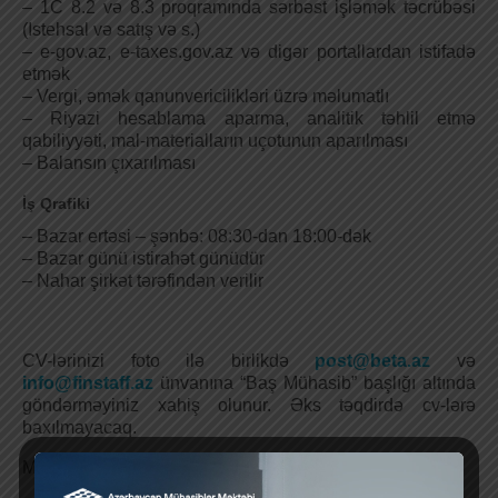
– 1C 8.2 və 8.3 proqramında sərbəst işləmək təcrübəsi
(Istehsal və satış və s.)
– e-gov.az, e-taxes.gov.az və digər portallardan istifadə
etmək
– Vergi, əmək qanunvericilikləri üzrə məlumatlı
– Riyazi hesablama aparma, analitik təhlil etmə
qabiliyyəti, mal-materialların uçotunun aparılması
– Balansın çıxarılması
İş Qrafiki
– Bazar ertəsi – şənbə: 08:30-dan 18:00-dək
– Bazar günü istirahət günüdür
– Nahar şirkət tərəfindən verilir
CV-lərinizi foto ilə birlikdə
post@beta.az
və
info@finstaff.az
ünvanına “Baş Mühasib” başlığı altında
göndərməyiniz xahiş olunur. Əks təqdirdə cv-lərə
baxılmayacaq.
Mənbə: boss.az