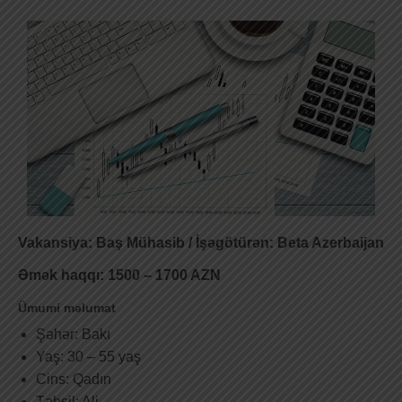
Vakansiya: Baş Mühasib / İşəgötürən: Beta Azerbaijan
Əmək haqqı: 1500 – 1700 AZN
Ümumi məlumat
Şəhər: Bakı
Yaş: 30 – 55 yaş
Cins: Qadın
Təhsil: Ali