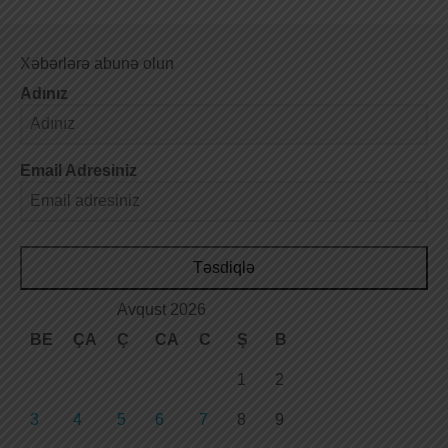
Xəbərlərə abunə olun
Adınız
Email Adresiniz
Təsdiqlə
Avqust 2026
BE
ÇA
Ç
CA
C
Ş
B
1
2
3
4
5
6
7
8
9