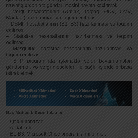
müvafiq orqanlara göndərilməsini həyata keçirtmək
– Vergi hesabatlarının (Əmlak, Torpaq, ƏDV, ÖMV,
Mənfəət) hazırlanması və təqdim edilməsi
– DSMF hesabatlarının (B1, B3) hazırlanması və təqdim
edilməsi
– Statistika hesabatlarının hazırlanması və təqdim
edilməsi
– Məşğulluq idarəsinə hesabatların hazırlanması və
təqdim edilməsi
– BTP proqramında işləməklə vergi bəyannamələri
göndərmək və vergi məsələləri ilə bağlı -işlərdə birbaşa
iştirak etmək
Baş Mühasib üçün tələblər
– Qadın namizəd
– Ali təhsilli
– B1-B3, Microsoft Office proqramlarını bilmək