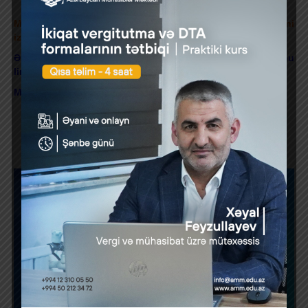
Mühasibat sahəsində ən son iş elanları və xəbərlərini
izləmək üçün linkə daxil olaraq qrupumuza üzv olun.
Ən son mühasibat xəbərlərini qaçırmaq istəmirsinizsə, bu
linkə daxil olaraq XƏBƏRLƏRƏ ABUNƏ OLUN.
Mühasibat, Audit və Kadr Xidmətləri üçün linkə daxil olun.
Previous Post
Next Post