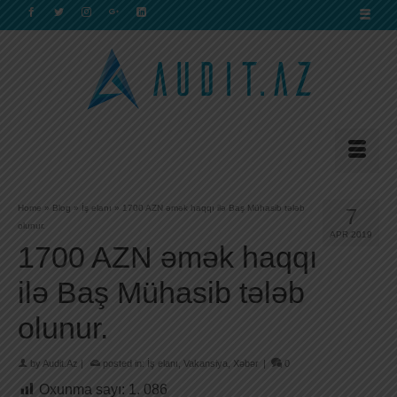
Home
»
Blog
»
İş elanı
»
1700 AZN əmək haqqı ilə Baş Mühasib tələb
7
olunur.
APR 2019
1700 AZN əmək haqqı
ilə Baş Mühasib tələb
olunur.
by
Audit.Az
|
posted in:
İş elanı
,
Vakansiya
,
Xəbər
|
0
Oxunma sayı:
1. 086