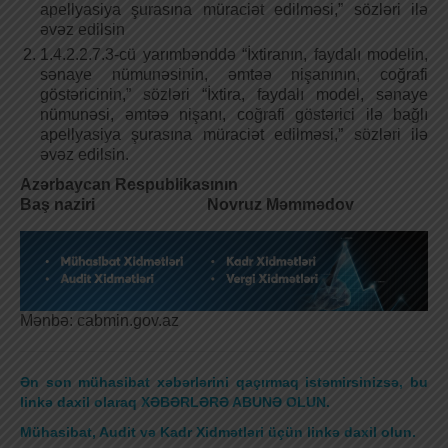
apellyasiya şurasına müraciət edilməsi,” sözləri ilə
əvəz edilsin
1.4.2.2.7.3-cü yarımbənddə “İxtiranın, faydalı modelin,
sənaye nümunəsinin, əmtəə nişanının, coğrafi
göstəricinin,” sözləri “İxtira, faydalı model, sənaye
nümunəsi, əmtəə nişanı, coğrafi göstərici ilə bağlı
apellyasiya şurasına müraciət edilməsi,” sözləri ilə
əvəz edilsin.
Azərbaycan Respublikasının
Baş naziri Novruz Məmmədov
Mənbə: cabmin.gov.az
Ən son mühasibat xəbərlərini qaçırmaq istəmirsinizsə, bu
linkə daxil olaraq XƏBƏRLƏRƏ ABUNƏ OLUN.
Mühasibat, Audit və Kadr Xidmətləri üçün linkə daxil olun.