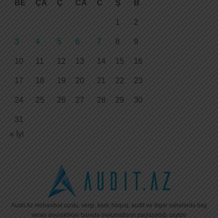
BE
ÇA
Ç
CA
C
Ş
B
1
2
3
4
5
6
7
8
9
10
11
12
13
14
15
16
17
18
19
20
21
22
23
24
25
26
27
28
29
30
31
« İyl
Audit.Az mühasibat uçotu, vergi, kadr, hüquq, audit və digər sahələrdə baş
verən dəyişikliklər barədə məlumatların paylaşıldığı saytdır