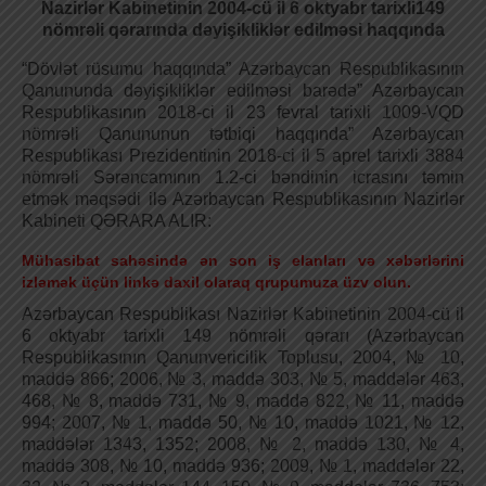
Nazirlər Kabinetinin
2004-cü il 6 oktyabr tarixli149
nömrəli qərarında dəyişikliklər
edilməsi haqqında
“Dövlət rüsumu haqqında” Azərbaycan Respublikasının
Qanununda dəyişikliklər edilməsi barədə” Azərbaycan
Respublikasının 2018-ci il 23 fevral tarixli 1009-VQD
nömrəli Qanununun tətbiqi haqqında” Azərbaycan
Respublikası Prezidentinin 2018-ci il 5 aprel tarixli 3884
nömrəli Sərəncamının 1.2-ci bəndinin icrasını təmin
etmək məqsədi ilə Azərbaycan Respublikasının Nazirlər
Kabineti QƏRARA ALIR:
Mühasibat sahəsində ən son iş elanları və xəbərlərini
izləmək üçün linkə daxil olaraq qrupumuza üzv olun.
Azərbaycan Respublikası Nazirlər Kabinetinin 2004-cü il
6 oktyabr tarixli 149 nömrəli qərarı (Azərbaycan
Respublikasının Qanunvericilik Toplusu, 2004, № 10,
maddə 866; 2006, № 3, maddə 303, № 5, maddələr 463,
468, № 8, maddə 731, № 9, maddə 822, № 11, maddə
994; 2007, № 1, maddə 50, № 10, maddə 1021, № 12,
maddələr 1343, 1352; 2008, № 2, maddə 130, № 4,
maddə 308, № 10, maddə 936; 2009, № 1, maddələr 22,