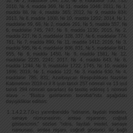
32, № 2, maddələr 144, 150, № 9, maddələr 736, 753;
2010, № 4, maddə 369, № 11, maddə 1048; 2011, № 1,
maddə 66, № 4, maddə 365; 2012, № 9, maddə 934;
2013, № 8, maddə 1000, № 10, maddə 1202; 2014, № 1,
maddələr 59, 69, № 2, maddə 201, № 5, maddə 557, №
6, maddələr 745, 747, № 9, maddə 1130; 2015, № 2,
maddə 227, № 3, maddələr 328, 337, № 6, maddələr 774,
781, № 7, maddə 890, № 11, maddə 1412; 2016, № 3,
maddə 595, № 4, maddələr 806, 831, № 5, maddələr 941,
955, № 8, maddə 1450, № 9, maddə 1561, № 12,
maddələr 2220, 2241; 2017, № 4, maddə 643, № 6,
maddə 1244, № 9, maddələr 1722, 1745, № 10, maddə
1896; 2018, № 1, maddə 122, № 3, maddə 630, № 4,
maddələr 785, 831; Azərbaycan Respublikası Nazirlər
Kabinetinin 2018-ci il 8 iyun tarixli 257 nömrəli və 13 iyul
tarixli 294 nömrəli qərarları) ilə təsdiq edilmiş 1 nömrəli
əlavə – “Büdcə gəlirlərinin təsnifatı”nda aşağıdakı
dəyişikliklər edilsin:
1.4.2.2.7.0-cı yarımbənddə “ixtiranın, faydalı modelin,
sənaye nümunəsinin, əmtəə nişanının, coğrafi
göstəricinin,” sözləri “ixtira, faydalı model, sənaye
nümunəsi, əmtəə nişanı, coğrafi göstərici ilə bağlı