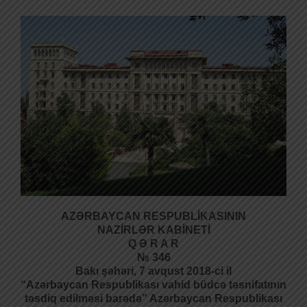
AZƏRBAYCAN RESPUBLİKASININ
NAZİRLƏR KABİNETİ
Q Ə R A R
№ 346
Bakı şəhəri, 7 avqust 2018-ci il
“Azərbaycan Respublikası vahid büdcə təsnifatının
təsdiq
edilməsi barədə” Azərbaycan Respublikası