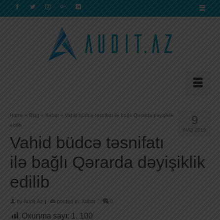
Home
»
Blog
»
Xəbər
»
Vahid büdcə təsnifatı ilə bağlı Qərarda dəyişiklik
9
edilib
AVQ 2018
Vahid büdcə təsnifatı
ilə bağlı Qərarda dəyişiklik
edilib
by
Audit.Az
|
posted in:
Xəbər
|
0
Oxunma sayı:
1. 100