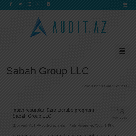
Sabah Group LLC
Home
»
Blog
»
Sabah Group LLC
İnsan resursları üzrə təcrübə proqramı –
18
Sabah Group LLC
NOY 2019
by
Audit.Az
|
posted in:
İş elanı
,
Kadr
,
Vakansiya
,
Xəbər
|
0
Vakansiya: İnsan resursları üzrə təcrübə proqramı.