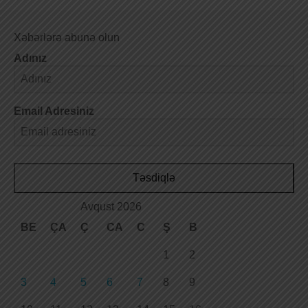
Xəbərlərə abunə olun
Adınız
Email Adresiniz
Təsdiqlə
Avqust 2026
BE
ÇA
Ç
CA
C
Ş
B
1
2
3
4
5
6
7
8
9