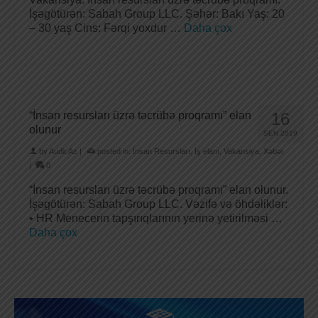
İşəgötürən: Sabah Group LLC. Şəhər: Bakı Yaş: 20
– 30 yaş Cins: Fərqi yoxdur …
Daha çox
“İnsan resursları üzrə təcrübə proqramı” elan
16
olunur
SEN 2019
by
Audit.Az
|
posted in:
İnsan Resursları
,
İş elanı
,
Vakansiya
,
Xəbər
|
0
“İnsan resursları üzrə təcrübə proqramı” elan olunur.
İşəgötürən: Sabah Group LLC. Vəzifə və öhdəliklər:
• HR Menecerin tapşırıqlarının yerinə yetirilməsi …
Daha çox