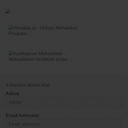
Xəbərlərə abunə olun
Adınız
Email Adresiniz