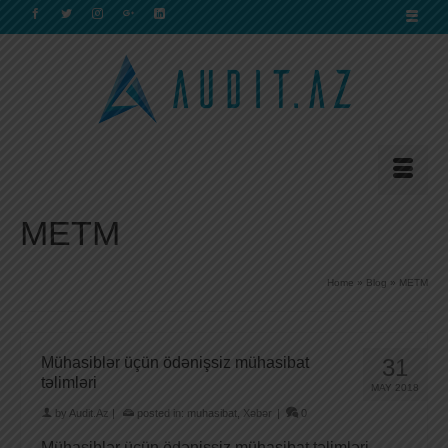
METM
Home
»
Blog
»
METM
Mühasiblər üçün ödənişsiz mühasibat
31
təlimləri
MAY 2018
by
Audit.Az
|
posted in:
muhasibat
,
Xəbər
|
0
Mühasiblər üçün ödənişsiz mühasibat təlimləri