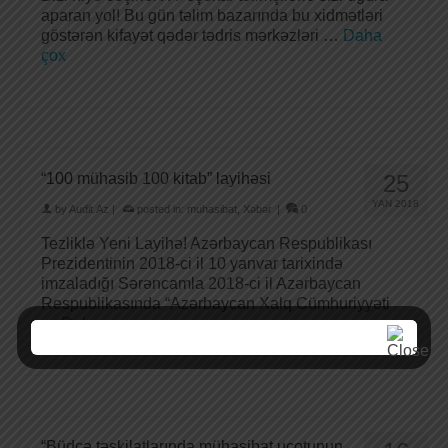
aparan yol! Bu gün təlim bazarında bu xidmətləri
göstərən kifayət qədər tədris mərkəzləri …
Daha
çox
“100 mühasib 100 kitab” layihəsi
25
YAN 2018
by
Audit.Az
|
posted in:
muhasibat
,
Xəbər
|
0
Tezliklə Yeni Layihə! Azərbaycan Respublikası
Prezidentinin 2018-ci il 10 yanvar tarixində
imzaladığı Sərəncamla 2018-ci il Azərbaycan
Respublikasında “Azərbaycan Xalq Cümhuriyyəti
…
Daha çox
“Büdcə təşkilatlarında mühasibat uçotunun