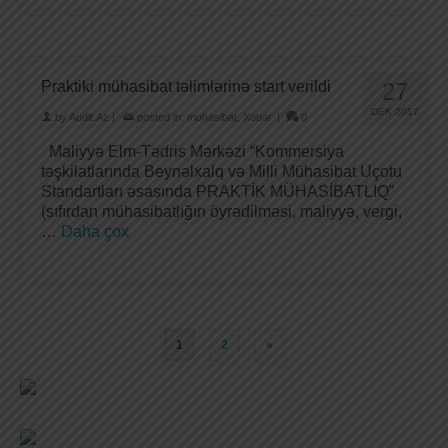
Praktiki mühasibat təlimlərinə start verildi
27
DEK 2017
by
Audit.Az
|
posted in:
muhasibat
,
Xəbər
|
0
Maliyyə Elm-Tədris Mərkəzi “Kommersiya
təşkilatlarında Beynəlxalq və Milli Mühasibat Uçotu
Standartları əsasında PRAKTİK MÜHASİBATLIQ”
(sıfırdan mühasibatlığın öyrədilməsi, maliyyə, vergi,
…
Daha çox
1
2
»