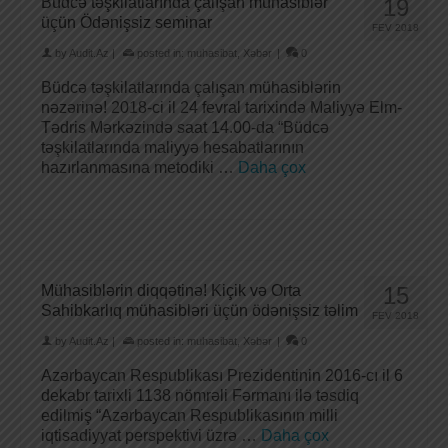
Büdcə təşkilatlarında çalışan mühasiblər
19
üçün Ödənişsiz seminar
FEV 2018
by
Audit.Az
|
posted in:
muhasibat
,
Xəbər
|
0
Büdcə təşkilatlarında çalışan mühasiblərin
nəzərinə! 2018-ci il 24 fevral tarixində Maliyyə Elm-
Tədris Mərkəzində saat 14.00-da “Büdcə
təşkilatlarında maliyyə hesabatlarının
hazırlanmasına metodiki …
Daha çox
Mühasiblərin diqqətinə! Kiçik və Orta
15
Sahibkarlıq mühasibləri üçün ödənişsiz təlim
FEV 2018
by
Audit.Az
|
posted in:
muhasibat
,
Xəbər
|
0
Azərbaycan Respublikası Prezidentinin 2016-cı il 6
dekabr tarixli 1138 nömrəli Fərmanı ilə təsdiq
edilmiş “Azərbaycan Respublikasının milli
iqtisadiyyat perspektivi üzrə …
Daha çox