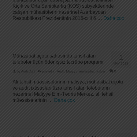
Kiçik və Orta Sahibkarlıq (KOS) subyektlərində
çalışan mühasiblərin nəzərinə! Azərbaycan
Respublikası Prezidentinin 2016-cı il 6 …
Daha çox
Mühasibat uçotu sahəsində təhsil alan
1
tələbələr üçün ödənişsiz təcrübə proqramı
MAY 2018
by
Audit.Az
|
posted in:
Audit
,
Maliyyə
,
muhasibat
,
Xəbər
|
0
Ali təhsil müəssisələrinin maliyyə, mühasibat uçotu
və audit ixtisasları üzrə təhsil alan tələbələrin
nəzərinə! Maliyyə Elm-Tədris Mərkəz, ali təhsil
müəssisələrinin …
Daha çox