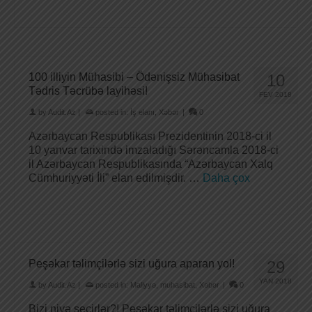
100 illiyin Mühasibi – Ödənişsiz Mühasibat
10
Tədris Təcrübə layihəsi!
FEV 2018
by
Audit.Az
|
posted in:
İş elanı
,
Xəbər
|
0
Azərbaycan Respublikası Prezidentinin 2018-ci il
10 yanvar tarixində imzaladığı Sərəncamla 2018-ci
il Azərbaycan Respublikasında “Azərbaycan Xalq
Cümhuriyyəti İli” elan edilmişdir. …
Daha çox
Peşəkar təlimçilərlə sizi uğura aparan yol!
29
YAN 2018
by
Audit.Az
|
posted in:
Maliyyə
,
muhasibat
,
Xəbər
|
0
Bizi niyə seçirlər?! Peşəkar təlimçilərlə sizi uğura