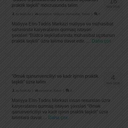
16
praktik təşkili” mövzusunda təlim
YAN 2018
by
Audit.Az
|
posted in:
Maliyyə
,
muhasibat
,
Xəbər
|
0
Maliyyə Elm-Tədris Mərkəzi maliyyə və mühasibat
sahəsində karyeralarını qurmaq istəyən
şəxsləri “Büdcə təşkilatlarında mühasibat uçotunun
praktik təşkili” üzrə təlimə dəvət edir. …
Daha çox
“Əmək qanunvericiliyi və kadr işinin praktik
4
təşkili” üzrə təlim
YAN 2018
by
Audit.Az
|
posted in:
Xəbər
|
0
Maliyyə Elm-Tədris Mərkəzi insan resursları üzrə
karyeralarını qurmaq istəyən şəxsləri “Əmək
qanunvericiliyi və kadr işinin praktik təşkili” üzrə
təlimlərə dəvət …
Daha çox