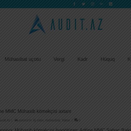
Mühasibat uçotu
Vergi
Kadr
Hüquq
K
ine MMC Mühasib köməkçisi axtarır
Audit.Az
|
posted in:
İş elanı
,
muhasibat
,
Xəbər
|
0
nsiya: Mühasib köməkçisi İşəgötürən: Artline MMC Şəhər: Bakı Ya