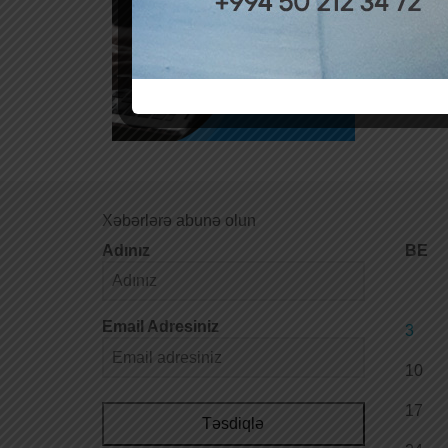
Xəbərlərə abunə olun
Adınız
BE
Email Adresiniz
3
10
17
Təsdiqlə