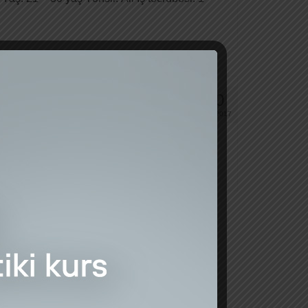
20
DEK 2017
. İş barədə məlumat – İş saatı: 09:00-dan