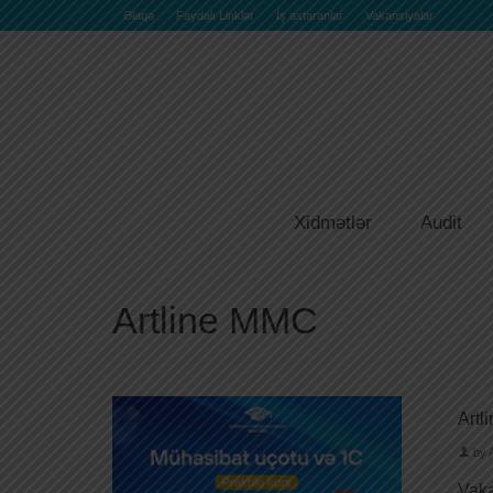
Əlaqə
Faydalı Linklər
İş axtaranlar
Vakansiyalar
Xidmətlər
Audit
Artline MMC
Artl
by
Vaka