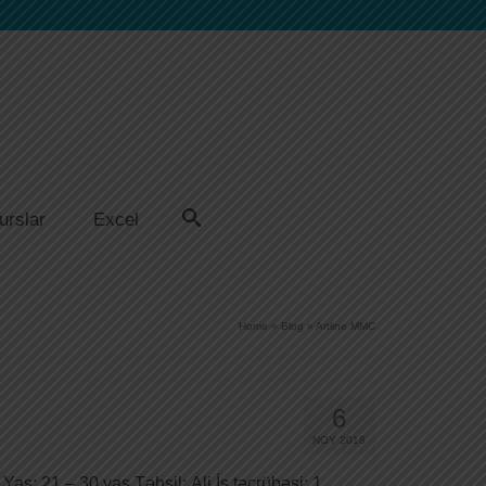
urslar
Excel
Home
»
Blog
»
Artline MMC
6
NOY 2018
ş: 21 – 30 yaş Təhsil: Ali İş təcrübəsi: 1