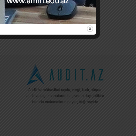
Audit.Az mühasibat uçotu, vergi, kadr, hüquq,
audit və digər sahələrdə baş verən dəyişikliklər
barədə məlumatların paylaşıldığı saytdır