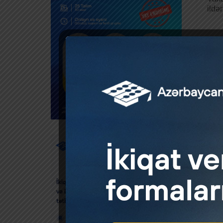
ildə
500 
by
Artl
18:0