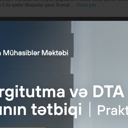
n 3 ilə qədər Əlaqədar şəxs: Ramal …
Daha çox
manat əmək haqqı ilə mühasib (1C operator) tələb olunur
Audit.Az
|
posted in:
İş elanı
,
muhasibat
,
Xəbər
|
0
ine MMC 500 manat əmək haqqı ilə mühasib (1C operator) axtarır
0-dək – İstirahət …
Daha çox