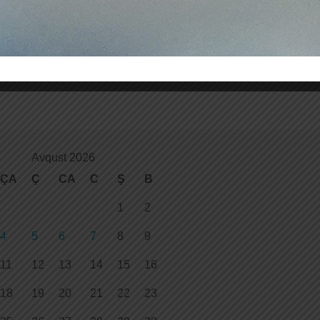
Avqust 2026
ÇA
Ç
CA
C
Ş
B
1
2
4
5
6
7
8
9
11
12
13
14
15
16
18
19
20
21
22
23