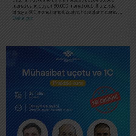
manat qalıq dəyəri 30.000 manat olub. İl ərzində
binaya 600 manat amortizasiya hesablanmasına …
Daha çox