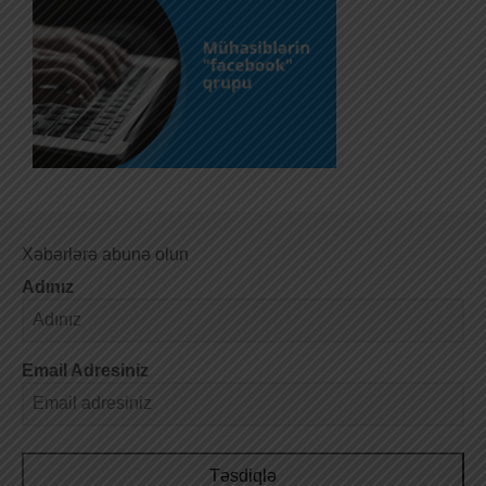
Xəbərlərə abunə olun
Adınız
Email Adresiniz
Təsdiqlə