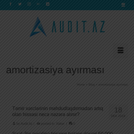
amortizasiya ayırması
Home
»
Blog
»
amortizasiya ayırması
Təmir xərclərinin məhdudlaşdırmadan artıq
18
olan hissəsi necə nəzərə alınır?
DEK 2018
by
Audit.Az
|
posted in:
Xəbər
|
0
Sual: İlin əvvəlinə binanın balans dəyəri 50.000