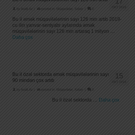
17
OKT 2019
by
Audit.Az
|
posted in:
Müqavilələr
,
Xəbər
|
0
Bu il əmək müqavilələrinin sayı 126 min artıb 2019-
cu ilin yanvar-sentyabr aylarında əmək
müqavilələrinin sayı 126 min artaraq 1 milyon …
Daha çox
Bu il özəl sektorda əmək müqavilələrinin sayı
15
90 mindən çox artıb
OKT 2019
by
Audit.Az
|
posted in:
Müqavilələr
,
Xəbər
|
0
Bu il özəl sektorda …
Daha çox