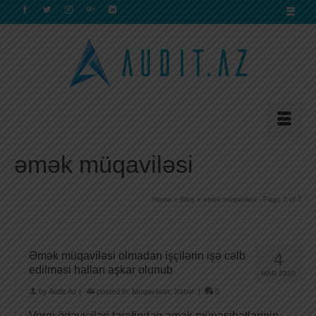
əmək müqaviləsi
Home
»
Blog
»
əmək müqaviləsi
- Page 2 of 7
Əmək müqaviləsi olmadan işçilərin işə cəlb
4
edilməsi halları aşkar olunub
MAR 2020
by
Audit.Az
|
posted in:
Müqavilələr
,
Xəbər
|
0
Vergi ödəyiciləri tərəfindən əmək münasibətlərinin