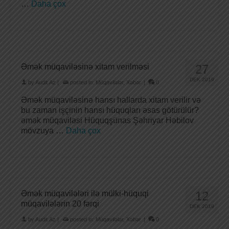
…
Daha çox
Əmək müqaviləsinə xitam verilməsi
27
DEK 2019
by
Audit.Az
|
posted in:
Müqavilələr
,
Xəbər
|
0
Əmək müqaviləsinə hansı hallarda xitam verilir və
bu zaman işçinin hansı hüquqları əsas götürülür?
əmək müqaviləsi Hüquqşünas Şəhriyar Həbilov
mövzuya …
Daha çox
Əmək müqavilələri ilə mülki-hüquqi
12
müqavilələrin 20 fərqi
DEK 2019
by
Audit.Az
|
posted in:
Müqavilələr
,
Xəbər
|
0