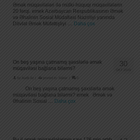
Əmək müqavilələri ilə mülki-hüquqi müqavilələrin
20 fərqi. emek Azərbaycan Respublikasının Əmək
və Əhalinin Sosial Müdafiəsi Nazirliyi yanında
Dövlət Əmək Müfəttişliyi …
Daha çox
On beş yaşına çatmamış şəxslərlə əmək
30
müqaviləsi bağlana bilərmi?
OKT 2019
by
Audit.Az
|
posted in:
Xəbər
|
0
On beş yaşına çatmamış şəxslərlə əmək
müqaviləsi bağlana bilərmi? emek Əmək və
Əhalinin Sosial …
Daha çox
Bu il əmək müqavilələrinin sayı 126 min artıb