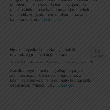
qanunvericilikdə nəzərdə tutulmuş qaydada
rəsmiləşdirilməməsi hallarının aradan qaldırılması
məqsədilə vergi orqanları tərəfindən nəzarət
tədbirləri davam …
Daha çox
Əmək müqaviləsi olmadan işləmək ilk
15
növbədə işçinin özü üçün zərərlidir
FEV 2020
by
Audit.Az
|
posted in:
Müqavilələr
,
Uncategorized
,
Xəbər
|
0
Son illər qeyri-formal məşğulluğun qarşısının
alınması məqsədilə mövcud hüquqi baza
təkmilləşdirilib və bir sıra normativ hüquqi aktlar
qəbul edilib. “Məşğulluq …
Daha çox