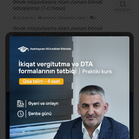
Əmək müqaviləsinə xitam zamanı bilməli
11
olduqlarımız (7-ci hissə)
OKT 2019
by
Audit.Az
|
posted in:
Müqavilələr
,
Xəbər
|
0
Əmək müqaviləsinə xitam zamanı bilməli
olduqlarımız (7-ci hissə) 6-cı hissəni oxumaq üçün
bu linkə daxil olun. Tərəflərdən asılı olmayan
hallarda …
Daha çox
«
1
2
3
4
5
…
7
»