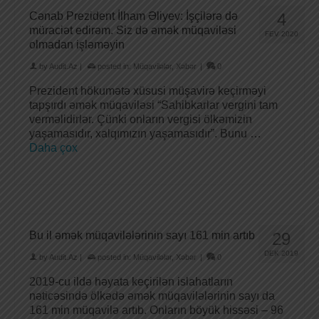
Cənab Prezident İlham Əliyev: İşçilərə də
4
müraciət edirəm. Siz də əmək müqaviləsi
FEV 2020
olmadan işləməyin
by
Audit.Az
|
posted in:
Müqavilələr
,
Xəbər
|
0
Prezident hökumətə xüsusi müşavirə keçirməyi
tapşırdı əmək müqaviləsi “Sahibkarlar vergini tam
verməlidirlər. Çünki onların vergisi ölkəmizin
yaşamasıdır, xalqımızın yaşamasıdır”. Bunu …
Daha çox
Bu il əmək müqavilələrinin sayı 161 min artıb
29
DEK 2019
by
Audit.Az
|
posted in:
Müqavilələr
,
Xəbər
|
0
2019-cu ildə həyata keçirilən islahatların
nəticəsində ölkədə əmək müqavilələrinin sayı da
161 min müqavilə artıb. Onların böyük hissəsi – 96