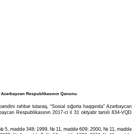
də Azərbaycan Respublikasının Qanunu
bəndini rəhbər tutaraq, “Sosial sığorta haqqında” Azərbaycan
ycan Respublikasının 2017-ci il 31 oktyabr tarixli 834-VQD
, № 5, maddə 348; 1999, № 11, maddə 609; 2000, № 11, maddə