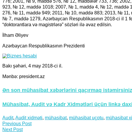
776; 2001, № 9, maddə 576, № 12, maddələr 733, 736; 200
923, № 12, maddə 1018; 2007, № 1, maddə 4, № 12, maddə 
276, № 11, maddə 949; 2011, № 10, maddə 883; 2013, № 11,
№ 7, maddə 1279, Azərbaycan Respublikasının 2018-ci il 1 fevr
“doktorantlara və magistrlərə” sözləri ilə əvəz edilsin.
İlham Əliyev
Azərbaycan Respublikasının Prezidenti
Bakı şəhəri, 4 may 2018-ci il.
Mənbə: president.az
Ən son mühasibat xəbərlərini qaçırmaq istəmirsi
Mühasibat, Audit və Kadr Xidmətləri üçün linkə daxi
Audit
,
Audit xidməti
,
mühasibat
,
mühasibat uçotu
,
mühasibat x
Previous Post
Next Post