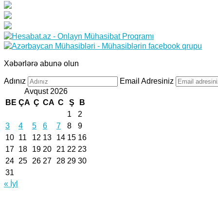
Xəbərlərə abunə olun
Adınız
Email Adresiniz
Avqust 2026
BE
ÇA
Ç
CA
C
Ş
B
1
2
3
4
5
6
7
8
9
10
11
12
13
14
15
16
17
18
19
20
21
22
23
24
25
26
27
28
29
30
31
« İyl