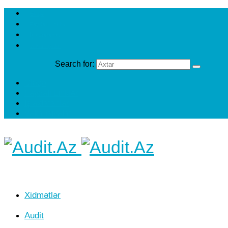
Əlaqə
Faydalı Linklər
İş axtaranlar
Vakansiyalar
Search for:
Əlaqə
Faydalı Linklər
İş axtaranlar
Vakansiyalar
Xidmətlər
Audit