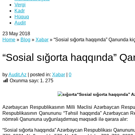
Vergi
Kadr
Hüquq
Audit
23
May 2018
Home
»
Blog
»
Xəbər
»
“Sosial sığorta haqqında” Qanunda kiçi
“Sosial sığorta haqqında” Qan
by
Audit.Az
|
posted in:
Xəbər
|
0
Oxunma sayı:
1. 275
“Sosial sığorta haqqında” 
Azərbaycan Respublikasının Milli Məclisi Azərbaycan Respubl
Respublikasının Qanununu “Təhsil haqqında” Azərbaycan Res
nömrəli Qanununa uyğunlaşdırmaq məqsədi ilə qərara alır:
“Sosial sığorta haqqında” Azərbaycan Respublikası Qanunun