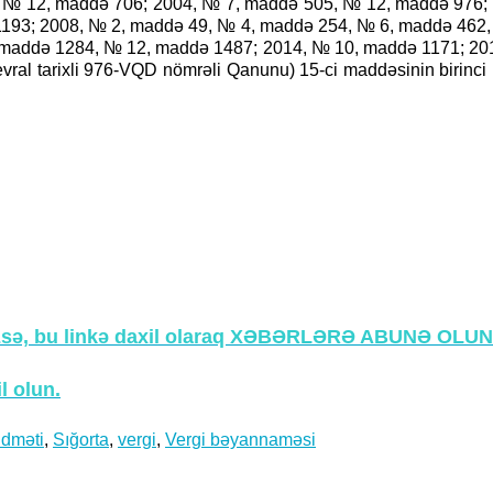
2, № 12, maddə 706; 2004, № 7, maddə 505, № 12, maddə 976;
1193; 2008, № 2, maddə 49, № 4, maddə 254, № 6, maddə 462,
 maddə 1284, № 12, maddə 1487; 2014, № 10, maddə 1171; 20
al tarixli 976-VQD nömrəli Qanunu) 15-ci maddəsinin birinci his
nizsə, bu linkə daxil olaraq XƏBƏRLƏRƏ ABUNƏ OLUN
l olun.
idməti
,
Sığorta
,
vergi
,
Vergi bəyannaməsi