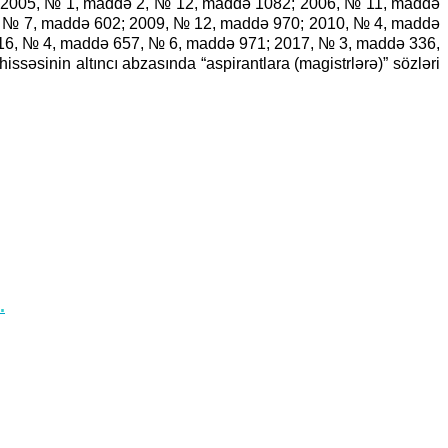
 2005, № 1, maddə 2, № 12, maddə 1082; 2006, № 11, maddə
 № 7, maddə 602; 2009, № 12, maddə 970; 2010, № 4, maddə
16, № 4, maddə 657, № 6, maddə 971; 2017, № 3, maddə 336,
səsinin altıncı abzasında “aspirantlara (magistrlərə)” sözləri
.