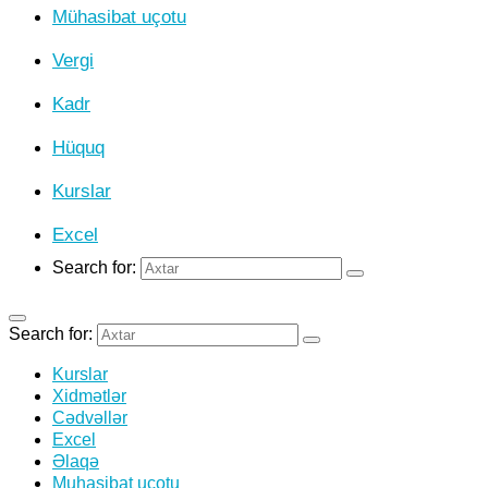
Mühasibat uçotu
Vergi
Kadr
Hüquq
Kurslar
Excel
Search for:
Search for:
Kurslar
Xidmətlər
Cədvəllər
Excel
Əlaqə
Muhasibat uçotu