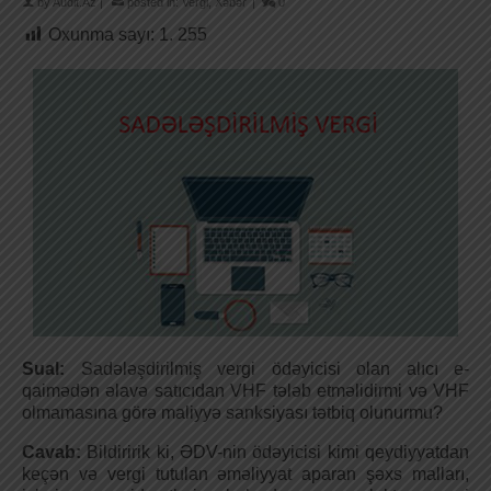
by
Audit.Az
|
posted in:
Vergi
,
Xəbər
|
0
Oxunma sayı:
1. 255
Sual:
Sadələşdirilmiş vergi ödəyicisi olan alıcı e-
qaimədən əlavə satıcıdan VHF tələb etməlidirmi və VHF
olmamasına görə maliyyə sanksiyası tətbiq olunurmu?
Cavab:
Bildiririk ki, ƏDV-nin ödəyicisi kimi qeydiyyatdan
keçən və vergi tutulan əməliyyat aparan şəxs malları,