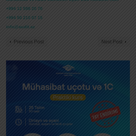
+994 12 598 20 70
+994 50 210 07 15
info@audit.az
Previous Post
Next Post