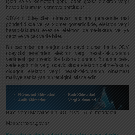
işləri və ya xidmətləri qəbul edən şəxsə elektron vergi
hesab-fakturasını verməyə borcludur.
ƏDV-nin ödəyiciləri olmayan alıcılara pərakəndə mal
göndərildikdə və ya xidmət göstərildikdə, elektron vergi
hesab-fakturası əvəzinə elektron qaimə-faktura və ya
qəbz və ya çek verilə bilər.
Bu baxımdan da sorğunuzda qeyd olunan halda ƏDV
ödəyicisi tərəfindən elektron vergi hesab-fakturasının
verilməsi qanunvericilikə istisna olunmur. Bununla belə,
sadələşdirilmiş vergi ödəyicisində elektron qaimə-faktura
olduqda elektron vergi hesab-fakturasının olmaması
maliyyə sanksiyasının tətbiqini istisna edir.
Bax:
Vergi Məcəlləsinin 58.8-ci və 176-cı maddələri.
Mənbə: taxes.gov.az
Mühasibat və Audit xidmətləri üçün bizə müraciət edin