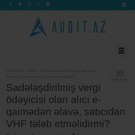
Home
»
Blog
»
Xəbər
»
Sadələşdirilmiş vergi ödəyicisi olan alıcı e-
20
qaimədən əlavə, satıcıdan VHF tələb etməlidirmi?
APR 2018
Sadələşdirilmiş vergi
ödəyicisi olan alıcı e-
qaimədən əlavə, satıcıdan
VHF tələb etməlidirmi?