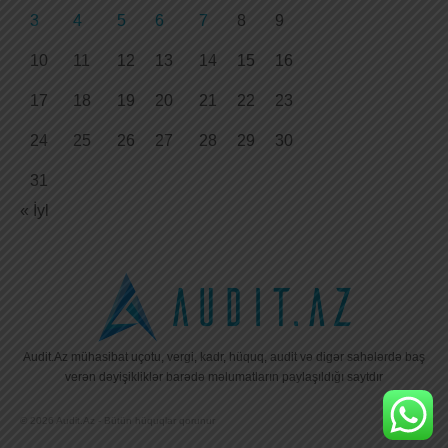
3
4
5
6
7
8
9
10
11
12
13
14
15
16
17
18
19
20
21
22
23
24
25
26
27
28
29
30
31
« İyl
Audit.Az mühasibat uçotu, vergi, kadr, hüquq, audit və digər sahələrdə baş
verən dəyişikliklər barədə məlumatların paylaşıldığı saytdır
© 2026 Audit.Az - Bütün hüquqlar qorunur