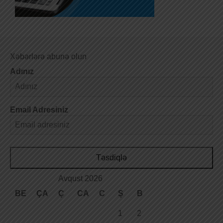
Xəbərlərə abunə olun
Adınız
Email Adresiniz
Təsdiqlə
Avqust 2026
BE
ÇA
Ç
CA
C
Ş
B
1
2