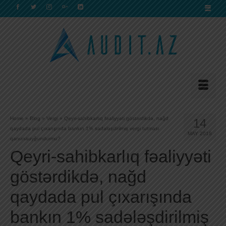
Home
»
Blog
»
Vergi
»
Qeyri-sahibkarlıq fəaliyyəti göstərdikdə, nağd
14
qaydada pul çıxarışında bankın 1% sadələşdirilmiş vergi tutması
MAY 2018
qanunauyğundurmu?
Qeyri-sahibkarlıq fəaliyyəti
göstərdikdə, nağd
qaydada pul çıxarışında
bankın 1% sadələşdirilmiş