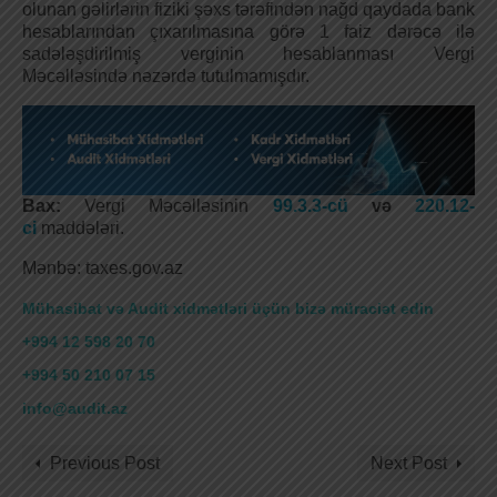
olunan gəlirlərin fiziki şəxs tərəfindən nağd qaydada bank
hesablarından çıxarılmasına görə 1 faiz dərəcə ilə
sadələşdirilmiş verginin hesablanması Vergi
Məcəlləsində nəzərdə tutulmamışdır.
Bax:
Vergi Məcəlləsinin
99.3.3-cü
və
220.12-
ci
maddələri.
Mənbə: taxes.gov.az
Mühasibat və Audit xidmətləri üçün bizə müraciət edin
+994 12 598 20 70
+994 50 210 07 15
info@audit.az
Previous Post
Next Post