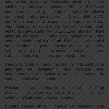
maddəsində göstərilən fəaliyyətlə məşğuldur, qeyri-
sahibkarlıq fəaliyyəti göstərir. VM-nin 218.5.4-cü
maddəsinə əsasən gəlir vergisi ödəyicisidir. Obyekt
qanunauyğun olaraq icarəyə verilib. İcarəyə götürən VM-
nin 124-cü maddəsinə əsasən icarə haqqından 14 faiz
vergi tutaraq, qalan məbləği icarəyə verənin bank
hesabına ödəyir. Bank VM-nin 220.12-ci maddəsini əsas
gətirərək, pul vəsaitinin nağd çıxarılmasına görə 1 faiz
sadələşdirilmiş vergi tutur. Sual. fiziki şəxs gəlir vergisi
ödəyicisi olmaqla, qeyri-sahibkarlıq fəaliyyəti göstərirsə,
nağd qaydada pul çıxarışında bankın 1 faiz
sadələşdirilmiş vergi tutması qanunauyğundurmu?
Cavab:
Bildiririk ki, hüquqi şəxslər və fərdi sahibkarlar
tərəfindən pul vəsaitlərinin nağd qaydada bank
hesablarından çıxarılmasına görə 1 faiz dərəcəsi ilə
sadələşdirilmiş vergi hesablanır.
Əmlakın icarəyə verilməsindən gəlirlər isə Vergi
Məcəlləsinin 99.3.3-cü maddəsi ilə fiziki şəxslərin qeyri-
sahibkarlıq fəaliyyətindən gəlirinə aiddir.
Bunlara əsasən əmlakın icarəyə verilməsindən əldə