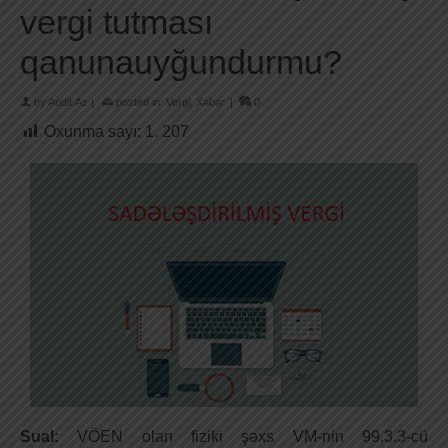
vergi tutması
qanunauyğundurmu?
by
Audit.Az
|
posted in:
Vergi
,
Xəbər
|
0
Oxunma sayı:
1. 207
Sual:
VÖEN olan fiziki şəxs VM-nin 99.3.3-cü