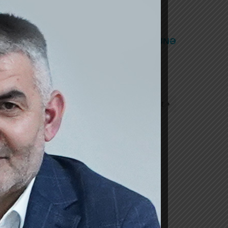
 daxil olaraq qrupumuza üzv olun.
 bu linkə daxil olaraq XƏBƏRLƏRƏ ABUNƏ
Next Post