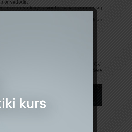
blər sadədir:
eni məzun və karyerasını bu sahə üzrə qurmaq
yənlər;
hasibatlıq üzrə ilkin bilikləri olan və bu bilikləri
tiki yolla artırmaq istəyən;
rənmə həvəsi bitib, tükənməyən.
m iş saatı;
har təmin olunur;
crübə proqramı ödənişlidir.
ü hazır hiss edən, gələcəyin mühasibləri CV-
ini
i.ibrahimov@avrora.az
ünvanına göndərə
lər.
əcili cavab ala bilərsiniz