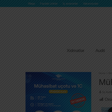
Əlaqə
Faydalı Linklər
İş axtaranlar
Vakansiyalar
Xidmətlər
Audit
Home
»
Bl
Müh
by
Audit
Oxu