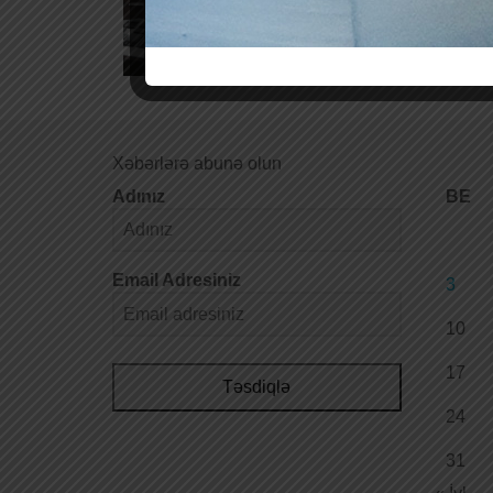
Xəbərlərə abunə olun
Adınız
BE
Email Adresiniz
3
10
17
Təsdiqlə
24
31