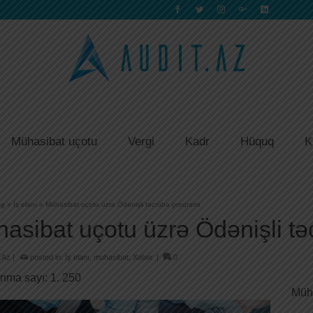
Mühasibat uçotu
Vergi
Kadr
Hüquq
K
og
»
İş elanı
»
Mühasibat uçotu üzrə Ödənişli təcrübə proqramı
asibat uçotu üzrə Ödənişli t
.Az
|
posted in:
İş elanı
,
muhasibat
,
Xəbər
|
0
nma sayı:
1. 250
Müha