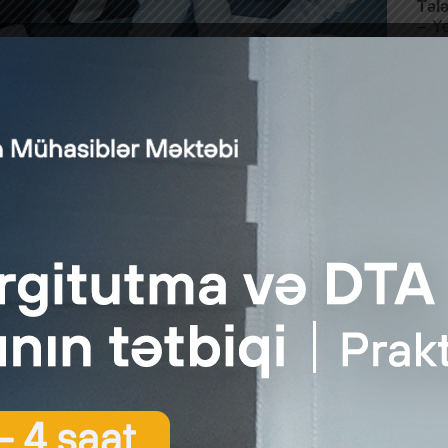
Tələ
– Y
istə
– Mü
prak
– Öy
– Ta
– Na
– Tə
Özün
lər
bilər
:
Təcrübə proqramı
p qrupumuza daxil olmaqla sizin üçün qaranlıq qalan suallarınıza t