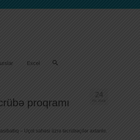
urslar
Excel
24
əcrübə proqramı
İYL 2018
sibatlıq – Uçot sahəsi üzrə təcrübəçilər axtarılır.