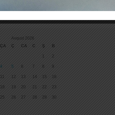
Avqust 2026
ÇA
Ç
CA
C
Ş
B
1
2
4
5
6
7
8
9
11
12
13
14
15
16
18
19
20
21
22
23
25
26
27
28
29
30