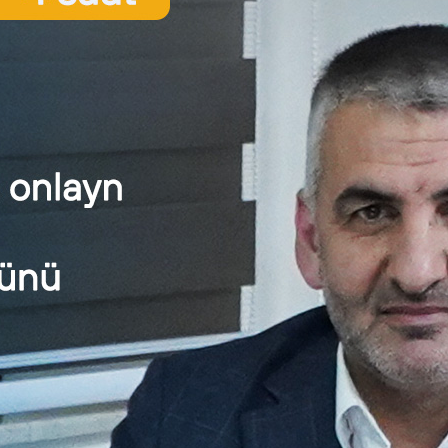
at sahəsində ən son iş elanları və xəbərlərini izləmək üçün linkə
n mühasibat xəbərlərini qaçırmaq istəmirsinizsə,
bat, Audit və Kadr Xidmətləri üçün linkə daxil olun.
vious Post