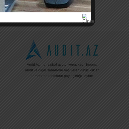
Audit.Az mühasibat uçotu, vergi, kadr, hüquq,
audit və digər sahələrdə baş verən dəyişikliklər
barədə məlumatların paylaşıldığı saytdır