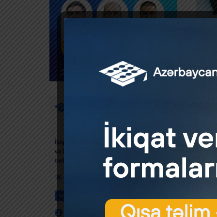
Mənbə
Whatsap