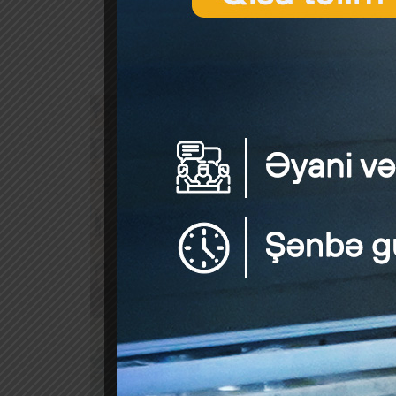
Mühasib
Ən so
OLUN
Mühasi
Pre