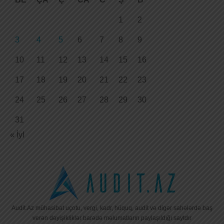
1
2
3
4
5
6
7
8
9
10
11
12
13
14
15
16
17
18
19
20
21
22
23
24
25
26
27
28
29
30
31
« İyl
Audit.Az mühasibat uçotu, vergi, kadr, hüquq, audit və digər sahələrdə baş
verən dəyişikliklər barədə məlumatların paylaşıldığı saytdır