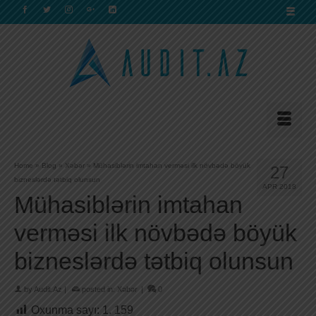
Home
»
Blog
»
Xəbər
»
Mühasiblərin imtahan verməsi ilk növbədə böyük
27
bizneslərdə tətbiq olunsun
APR 2018
Mühasiblərin imtahan
verməsi ilk növbədə böyük
bizneslərdə tətbiq olunsun
by
Audit.Az
|
posted in:
Xəbər
|
0
Oxunma sayı:
1. 159