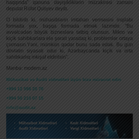
haqqında” qanuna dəyişikliklərin müzakirəsi zamanı
deputat Rüfət Quliyev deyib.
O bildirib ki, mühasiblərin imtahan verməsini inqilabi
formada yox, başqa formada etmək lazımdır. “Bu
əvvəlcədən böyük bizneslərə tətbiq olunsun. Mikro və
kiçik sahibkarlara elə şərait yaradaq ki, problemlər ortaya
çıxmasın.Yəni, mümkün qədər bunu sadə edək. Bu gün
dövlətin siyasəti odur ki, Azərbaycanda kiçik və orta
sahibkarlıq inkişaf etdirilsin”.
Mənbə: modern.az
Mühasibat və Audit xidmətləri üçün bizə müraciət edin
+994 12 598 20 70
+994 50 210 07 15
info@audit.az