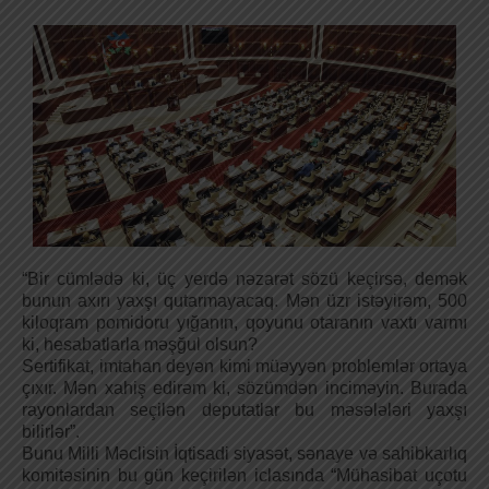
“Bir cümlədə ki, üç yerdə nəzarət sözü keçirsə, demək
bunun axırı yaxşı qutarmayacaq. Mən üzr istəyirəm, 500
kiloqram pomidoru yığanın, qoyunu otaranın vaxtı varmı
ki, hesabatlarla məşğul olsun?
Sertifikat, imtahan deyən kimi müəyyən problemlər ortaya
çıxır. Mən xahiş edirəm ki, sözümdən inciməyin. Burada
rayonlardan seçilən deputatlar bu məsələləri yaxşı
bilirlər”.
Bunu Milli Məclisin İqtisadi siyasət, sənaye və sahibkarlıq
komitəsinin bu gün keçirilən iclasında “Mühasibat uçotu