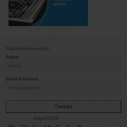
Xəbərlərə abunə olun
Adınız
Email Adresiniz
Təsdiqlə
Avqust 2026
BE
ÇA
Ç
CA
C
Ş
B