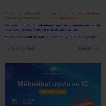
Mühasibat sahəsində ən son iş elanları və xəbərlərini
izləmək üçün linkə daxil olaraq qrupumuza üzv olun.
Ən son mühasibat xəbərlərini qaçırmaq istəmirsinizsə, bu
linkə daxil olaraq XƏBƏRLƏRƏ ABUNƏ OLUN.
Mühasibat, Audit və Kadr Xidmətləri üçün linkə daxil olun.
Previous Post
Next Post