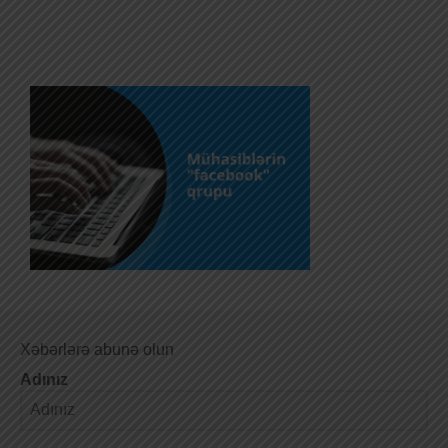
Xəbərlərə abunə olun
Adınız