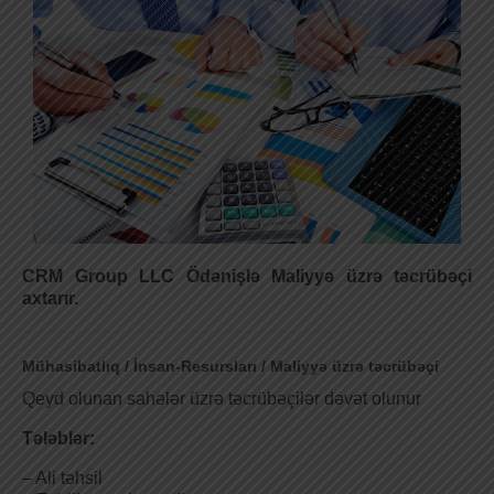
CRM Group LLC Ödənişlə Maliyyə üzrə təcrübəçi
axtarır.
Mühasibatlıq / İnsan-Resursları / Maliyyə üzrə təcrübəçi
Qeyd olunan sahələr üzrə təcrübəçilər dəvət olunur
Tələblər:
– Ali təhsil