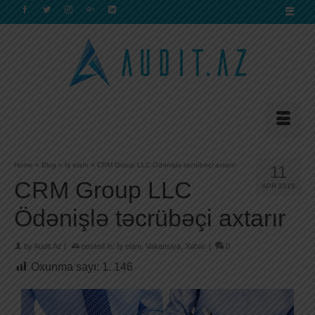
Home
»
Blog
»
İş elanı
»
CRM Group LLC Ödənişlə təcrübəçi axtarır
11
CRM Group LLC
APR 2019
Ödənişlə təcrübəçi axtarır
by
Audit.Az
|
posted in:
İş elanı
,
Vakansiya
,
Xəbər
|
0
Oxunma sayı:
1. 146