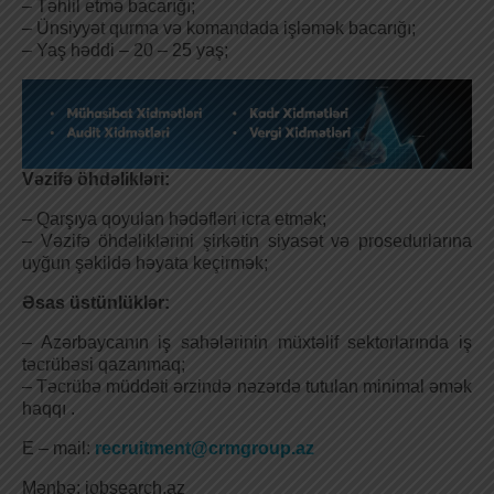
– Təhlil etmə bacarığı;
– Ünsiyyət qurma və komandada işləmək bacarığı;
– Yaş həddi – 20 – 25 yaş;
Vəzifə öhdəlikləri:
– Qarşıya qoyulan hədəfləri icra etmək;
– Vəzifə öhdəliklərini şirkətin siyasət və prosedurlarına
uyğun şəkildə həyata keçirmək;
Əsas üstünlüklər:
– Azərbaycanın iş sahələrinin müxtəlif sektorlarında iş
təcrübəsi qazanmaq;
– Təcrübə müddəti ərzində nəzərdə tutulan minimal əmək
haqqı .
E – mail:
recruitment@crmgroup.az
Mənbə: jobsearch.az