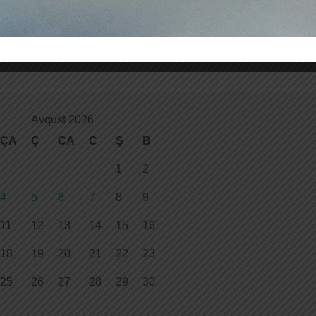
vious Post
Avqust 2026
ÇA
Ç
CA
C
Ş
B
1
2
4
5
6
7
8
9
11
12
13
14
15
16
18
19
20
21
22
23
25
26
27
28
29
30