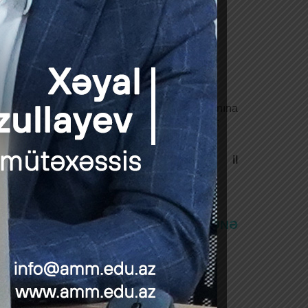
ə bilər;
irildikdən sonra ilkin olaraq test imtahanına
entlərlə müsahibə mərhələsinə dəvət edilirlər;
bə başlanılır.
 CV-lərini
22 iyul 2018-ci il
lərlər.
 bu linkə daxil olaraq XƏBƏRLƏRƏ ABUNƏ