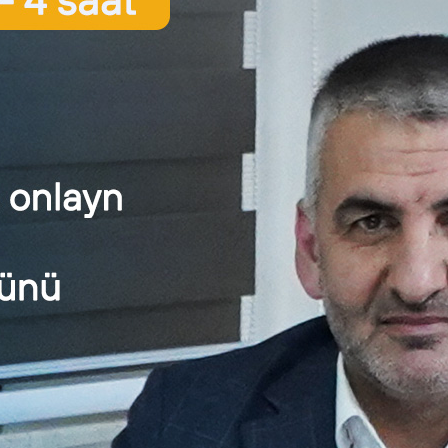
aim inkişaf etdirməli, innovativ olmalı;
k düşünmə qabiliyyəti olmalı;
biliklərinin təcrübə dövründə tətbiqini bacarmalı;
 və ingilis dili bilikləri;
ə proqramına müraciət:
tlər aşağıdakı istiqamətlər üzrə müvafiq təcrübə sahəsini seçməl
uq
 fəaliyyətinə nəzarət
rta fəaliyyətinə nəzarət
tal bazarına nəzarət
iş sistemlərinə nəzarət
lər üzrə