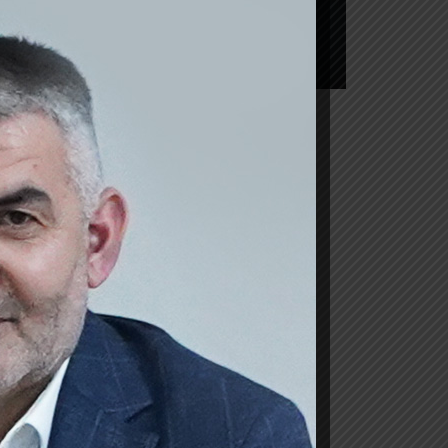
idirlər: