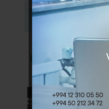
Prud
Mali
İnsa
Seçim 
Məzu
Nami
sonr
Mərh
Proq
tarixi
Mənbə:
Ən so
OLUN
Mühasi