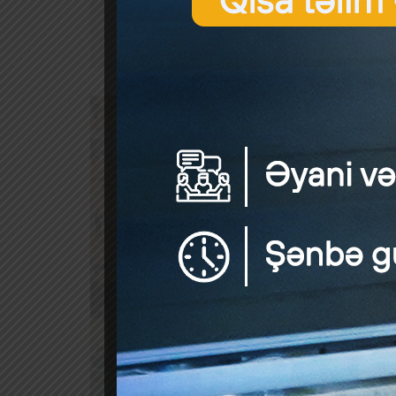
Özünü d
Analiti
Nəzəri 
Kompüter
Təcrüb
Müraciə
Hüq
Bank
Sığo
Kapi
Ödən
Risk