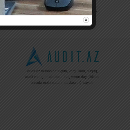
Next Post
Audit.Az mühasibat uçotu, vergi, kadr, hüquq,
audit və digər sahələrdə baş verən dəyişikliklər
barədə məlumatların paylaşıldığı saytdır