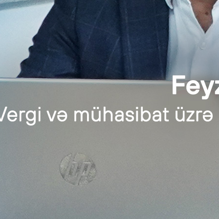
ensial siyasət və metodologiya
yyə
n resurslarının idarəedilməsi
mərhələləri:
nlar və ya magistratura pilləsində təhsil alan tələbələr iştirak ed
zədlərdən daxil olmuş müraciətlərin uyğunluğu nəzərdən keç
akı mərhələdə isə İnsan resursları idarəsi və aidiyyəti departam
ələləri uğurla keçmiş namizədlər ilə müqavilə bağlanılır və təcrü
rama iştirak etmək istəyən namizədlər
nədək
internship@fimsa.az
/
ünvanına göndərə bi
info@finstaff.az
 www.fimsa.az
n mühasibat xəbərlərini qaçırmaq istəmirsinizsə,
.
bat, Audit və Kadr Xidmətləri üçün linkə daxil olun.