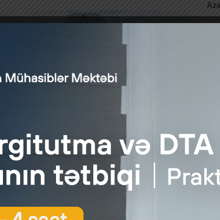
Azə
Azə
Nəza
üzr
artı
edil
təc
Tələ
peşə
təcr
yaxı
çiyə dair tələblər:
can dilində səlis danışmaq və yazmaq bacarığı;