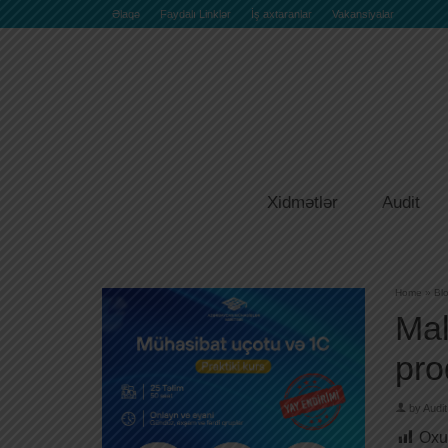
Əlaqə
Faydalı Linklər
İş axtaranlar
Vakansiyalar
Xidmətlər
Audit
Home
»
Bl
Mal
pro
by
Audit
Oxu