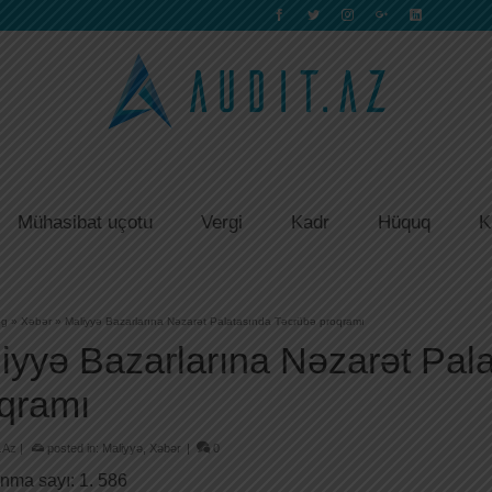
Mühasibat uçotu
Vergi
Kadr
Hüquq
K
og
»
Xəbər
»
Maliyyə Bazarlarına Nəzarət Palatasında Təcrübə proqramı
iyyə Bazarlarına Nəzarət Pal
qramı
.Az
|
posted in:
Maliyyə
,
Xəbər
|
0
nma sayı:
1. 586