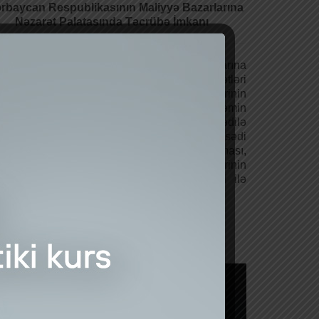
rbaycan Respublikasının Maliyyə Bazarlarına
Nəzarət Palatasında Təcrübə İmkanı
rbaycan Respublikasının Maliyyə Bazarlarına
rət Palatası funksional fəaliyyət istiqamətləri
ə tələbə və məzunların praktiki biliklərinin
rılması, eləcə də gənclərin şəxsi inkişafının təmin
məsi və onların maarifləndirilməsi məqsədilə
rübə proqramı elan edir. Proqramın məqsədi
bələrin iqtisadi və maliyyə biliklərinin artırılması,
kar bacarıqlarının inkişafı, nəzəri biliklərinin
übə ilə bütünləşdirməsi və real iş şəraiti ilə
ndan tanış etməkdən ibarətdir.