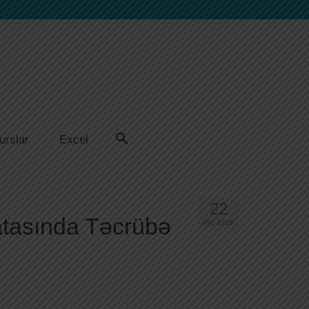
urslar
Excel
22
atasında Təcrübə
İYL 2018