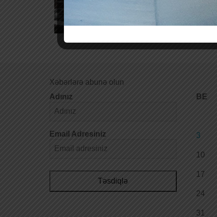
Pre
Xəbərlərə abunə olun
Adınız
BE
Email Adresiniz
3
10
17
Təsdiqlə
24
31