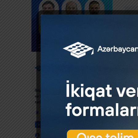
Təcrübə
Azərbay