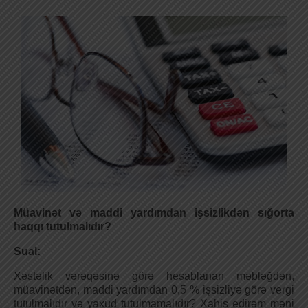
Müavinət və maddi yardımdan işsizlikdən sığorta
haqqı tutulmalıdır?
Sual:
Xəstəlik vərəqəsinə görə hesablanan məbləğdən,
müavinətdən, maddi yardımdan 0,5 % işsizliyə görə vergi
tutulmalıdır və yaxud tutulmamalıdır? Xahiş edirəm məni