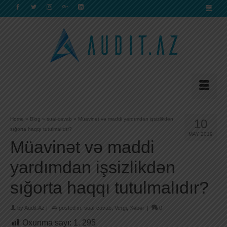
Home
»
Blog
»
sual-cavab
»
Müavinət və maddi yardımdan işsizlikdən
10
sığorta haqqı tutulmalıdır?
MAY 2019
Müavinət və maddi
yardımdan işsizlikdən
sığorta haqqı tutulmalıdır?
by
Audit.Az
|
posted in:
sual-cavab
,
Vergi
,
Xəbər
|
0
Oxunma sayı:
1. 295