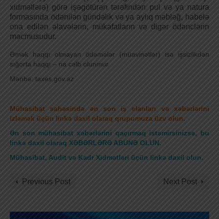
xidmətlərə) görə işəgötürən tərəfindən pul və ya natura
formasında ödənilən gündəlik və ya aylıq məbləğ, habelə
ona edilən əlavələrin, mükafatların və digər ödənclərin
məcmusudur.
Əmək haqqı olmayan ödəmələr (müavinətlər) isə işsizlikdən
sığorta haqqı – na cəlb olunmur.
Mənbə: taxes.gov.az
Mühasibat sahəsində ən son iş elanları və xəbərlərini
izləmək üçün linkə daxil olaraq qrupumuza üzv olun.
Ən son mühasibat xəbərlərini qaçırmaq istəmirsinizsə, bu
linkə daxil olaraq XƏBƏRLƏRƏ ABUNƏ OLUN.
Mühasibat, Audit və Kadr Xidmətləri üçün linkə daxil olun
.
Previous Post
Next Post