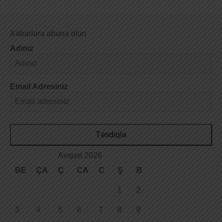
Xəbərlərə abunə olun
Adınız
Email Adresiniz
Təsdiqlə
Avqust 2026
BE
ÇA
Ç
CA
C
Ş
B
1
2
3
4
5
6
7
8
9