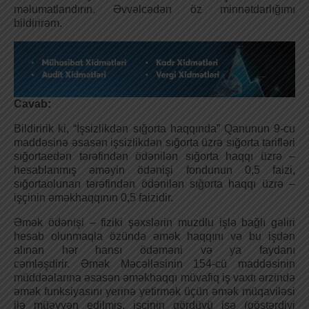
məlumatlandırın. Əvvəlcədən öz minnətdarlığımı
bildirirəm.
Cavab:
Bildiririk ki, “İşsizlikdən sığorta haqqında” Qanunun 9-cu
maddəsinə əsasən işsizlikdən sığorta üzrə sığorta tarifləri
sığortaedən tərəfindən ödənilən sığorta haqqı üzrə –
hesablanmış əməyin ödənişi fondunun 0,5 faizi,
sığortaolunan tərəfindən ödənilən sığorta haqqı üzrə –
işçinin əməkhaqqının 0,5 faizidir.
Əmək ödənişi – fiziki şəxslərin muzdlu işlə bağlı gəliri
hesab olunmaqla özündə əmək haqqını və bu işdən
alınan hər hansı ödəməni və ya faydanı
cəmləşdirir. Əmək Məcəlləsinin 154-cü maddəsinin
müddəalarına əsasən əməkhaqqı müvafiq iş vaxtı ərzində
əmək funksiyasını yerinə yetirmək üçün əmək müqaviləsi
ilə müəyyən edilmiş, işçinin gördüyü işə (göstərdiyi