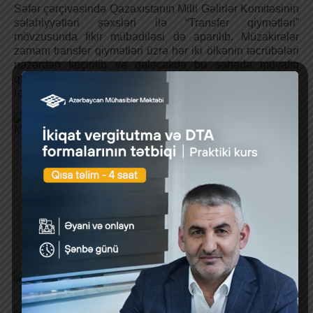
Səfər çərçivəsində Qazaxıstanın Milli Gəlirlər Komitəsinin
səlahiyyətləri şəxsləri ilə “Transfer qiymətləri”
mövzusunda fikir mübadiləsi də aparılıb. Müzakirələr
zamanı transfer qiymətləri üzrə hər iki ölkənin təcrübələri
nəzərdən keçirilib və gələcəkdə bu sahədə müvafiq
qurumlar arasında əməkdaşlığın gücləndirilməsi
razılaşdırılıb.
Mənbə: vergiler.az
Azərbaycanda əlavə dəyər vergisi üzrə
proqnoz 10 %-dən çox artırılır
Previous Post
Next Post