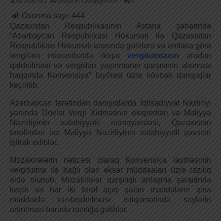
by
Audit.Az
|
posted in:
Uncategorized
|
0
Oxunma sayı:
444
Qazaxıstan Respublikasının Astana şəhərində
“Azərbaycan Respublikası Hökuməti ilə Qazaxıstan
Respublikası Hökuməti arasında gəlirlərə və əmlaka görə
vergilərə münasibətdə ikiqat
vergitutmanın
aradan
qaldırılması və vergidən yayınmanın qarşısının alınması
haqqında Konvensiya” layihəsi üzrə növbəti danışıqlar
keçirilib.
Azərbaycan tərəfindən danışıqlarda İqtisadiyyat Nazirliyi
yanında Dövlət Vergi Xidmətinin ekspertləri və Maliyyə
Nazirliyinin səlahiyyətli nümayəndəsi, Qazaxıstan
tərəfindən isə Maliyyə Nazirliyinin səlahiyyətli şəxsləri
iştirak ediblər.
Müzakirələrin nəticəsi olaraq Konvensiya layihəsinin
vergitutma ilə bağlı olan əksər müddəaları üzrə razılıq
əldə olunub. Müzakirələr qarşılıqlı anlaşma şəraitində
keçib və hər iki tərəf açıq qalan maddələrin qısa
müddətdə razılaşdırılması istiqamətində səylərin
artırılması barədə razılığa gəliblər.