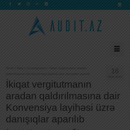
Home
»
Blog
»
Uncategorized
»
İkiqat vergitutmanın aradan
16
qaldırılmasına dair Konvensiya layihəsi üzrə danışıqlar aparılıb
SEN 2025
İkiqat vergitutmanın
aradan qaldırılmasına dair
Konvensiya layihəsi üzrə
danışıqlar aparılıb