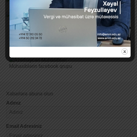
Xəbərlərə abunə olun
Adınız
Email Adresiniz