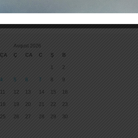
Avqust 2026
ÇA
Ç
CA
C
Ş
B
1
2
4
5
6
7
8
9
11
12
13
14
15
16
18
19
20
21
22
23
25
26
27
28
29
30