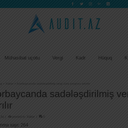
Mühasibat uçotu
Vergi
Kadr
Hüquq
K
og
»
Xəbər
»
Azərbaycanda sadələşdirilmiş vergi üzrə proqnoz artırılır
rbaycanda sadələşdirilmiş ve
ılır
.Az
|
posted in:
Xəbər
|
0
nma sayı:
264