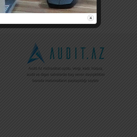
Audit.Az mühasibat uçotu, vergi, kadr, hüquq,
audit və digər sahələrdə baş verən dəyişikliklər
barədə məlumatların paylaşıldığı saytdır