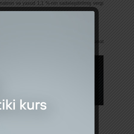
atının və yaxud 1,1 %-nin sadələşdirilmiş vergi
də 5,9 % çoxdur.
 xərclərinin isə
41 milyard 548,6 milyon
manat