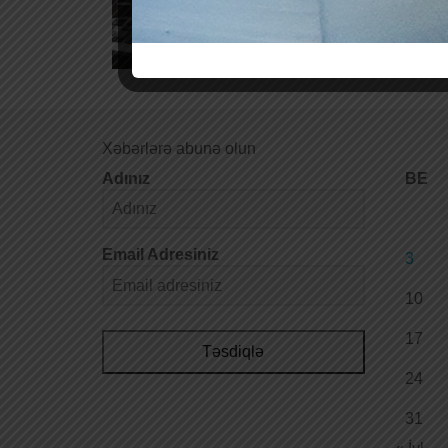
Xəbərlərə abunə olun
Adınız
BE
Email Adresiniz
3
10
17
Təsdiqlə
24
31