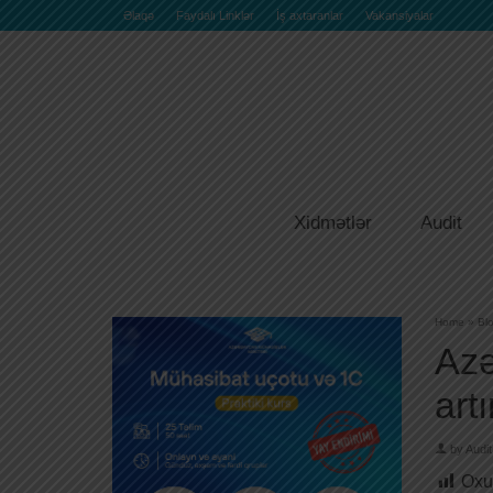
Əlaqə
Faydalı Linklər
İş axtaranlar
Vakansiyalar
Xidmətlər
Audit
Home
»
Bl
Azə
artır
by
Audit
Oxu