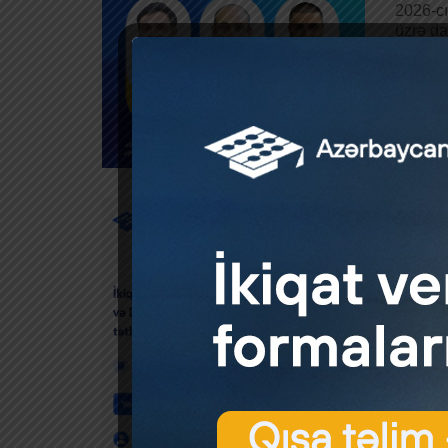
2026-cı
üzrə da
Bu barə
Məlumat
Xatırla
olacağı 
Mənbə: 