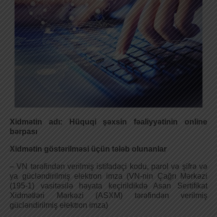
Xidmətin adı: Hüquqi şəxsin fəaliyyətinin online
bərpası
Xidmətin göstərilməsi üçün tələb olunanlar
– VN tərəfindən verilmiş istifadəçi kodu, parol və şifrə və
ya gücləndirilmiş elektron imza (VN-nin Çağrı Mərkəzi
(195-1) vasitəsilə həyata keçirildikdə Asan Sertifikat
Xidmətləri Mərkəzi (ASXM) tərəfindən verilmiş
gücləndirilmiş elektron imza)