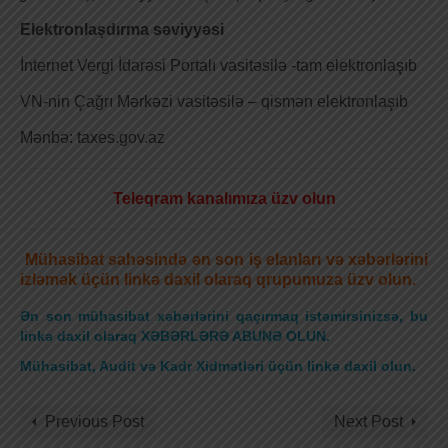
Elektronlaşdırma səviyyəsi
İnternet Vergi İdarəsi Portalı vasitəsilə -tam elektronlaşıb
VN-nin Çağrı Mərkəzi vasitəsilə – qismən elektronlaşıb
Mənbə: taxes.gov.az
Teleqram kanalımıza üzv olun
Mühasibat sahəsində ən son iş elanları və xəbərlərini
izləmək üçün linkə daxil olaraq qrupumuza üzv olun.
Ən son mühasibat xəbərlərini qaçırmaq istəmirsinizsə, bu
linkə daxil olaraq XƏBƏRLƏRƏ ABUNƏ OLUN.
Mühasibat, Audit və Kadr Xidmətləri üçün linkə daxil olun
.
Previous Post
Next Post