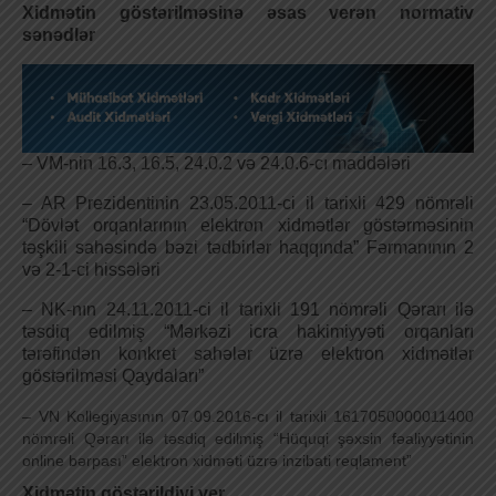
Xidmətin göstərilməsinə əsas verən normativ
sənədlər
– VM-nin 16.3, 16.5, 24.0.2 və 24.0.6-cı maddələri
– AR Prezidentinin 23.05.2011-ci il tarixli 429 nömrəli
“Dövlət orqanlarının elektron xidmətlər göstərməsinin
təşkili sahəsində bəzi tədbirlər haqqında” Fərmanının 2
və 2-1-ci hissələri
– NK-nın 24.11.2011-ci il tarixli 191 nömrəli Qərarı ilə
təsdiq edilmiş “Mərkəzi icra hakimiyyəti orqanları
tərəfindən konkret sahələr üzrə elektron xidmətlər
göstərilməsi Qaydaları”
– VN Kollegiyasının 07.09.2016-cı il tarixli 1617050000011400
nömrəli Qərarı ilə təsdiq edilmiş “Hüquqi şəxsin fəaliyyətinin
online bərpası” elektron xidməti üzrə inzibati reqlament”
Xidmətin göstərildiyi yer