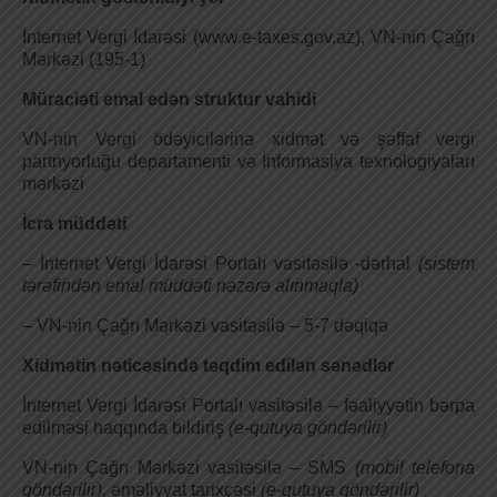
İnternet Vergi İdarəsi (www.e-taxes.gov.az), VN-nin Çağrı
Mərkəzi (195-1)
Müraciəti emal edən struktur vahidi
VN-nin Vergi ödəyicilərinə xidmət və şəffaf vergi
partnyorluğu departamenti və İnformasiya texnologiyaları
mərkəzi
İcra müddəti
– İnternet Vergi İdarəsi Portalı vasitəsilə -dərhal
(sistem
tərəfindən emal müddəti nəzərə alınmaqla)
– VN-nin Çağrı Mərkəzi vasitəsilə – 5-7 dəqiqə
Xidmətin nəticəsində təqdim edilən sənədlər
İnternet Vergi İdarəsi Portalı vasitəsilə – fəaliyyətin bərpa
edilməsi haqqında bildiriş
(e-qutuya göndərilir)
VN-nin Çağrı Mərkəzi vasitəsilə – SMS
(mobil telefona
göndərilir),
əməliyyat tarixçəsi
(e-qutuya göndərilir)