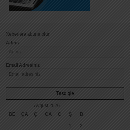
Xəbərlərə abunə olun
Adınız
Email Adresiniz
Təsdiqlə
Avqust 2026
BE
ÇA
Ç
CA
C
Ş
B
1
2