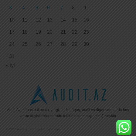
3
4
5
6
7
8
9
10
11
12
13
14
15
16
17
18
19
20
21
22
23
24
25
26
27
28
29
30
31
« İyl
Audit.Az mühasibat uçotu, vergi, kadr, hüquq, audit və digər sahələrdə baş
verən dəyişikliklər barədə məlumatların paylaşıldığı saytdır
© 2026 Audit.Az - Bütün hüquqlar qorunur