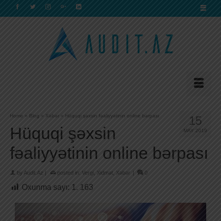
Home
»
Blog
»
Xəbər
»
Hüquqi şəxsin fəaliyyətinin online bərpası
15
Hüquqi şəxsin
MAY 2019
fəaliyyətinin online bərpası
by
Audit.Az
|
posted in:
Vergi
,
Xidmət
,
Xəbər
|
0
Oxunma sayı:
1. 163