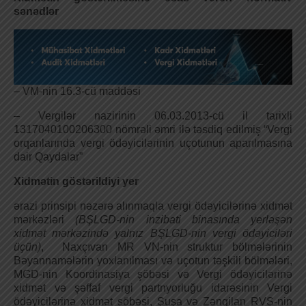
sənədlər
– VM-nin 16.3-cü maddəsi
– Vergilər nazirinin 06.03.2013-cü il tarixli
1317040100206300 nömrəli əmri ilə təsdiq edilmiş “Vergi
orqanlarında vergi ödəyicilərinin uçotunun aparılmasına
dair Qaydalar”
Xidmətin göstərildiyi yer
ərazi prinsipi nəzərə alınmaqla vergi ödəyicilərinə xidmət
mərkəzləri
(BŞLGD-nin inzibati binasında yerləşən
xidmət mərkəzində yalnız BŞLGD-nin vergi ödəyiciləri
üçün)
, Naxçıvan MR VN-nin struktur bölmələrinin
Bəyannamələrin yoxlanılması və uçotun təşkili bölmələri,
MGD-nin Koordinasiya şöbəsi və Vergi ödəyicilərinə
xidmət və şəffaf vergi partnyorluğu idarəsinin Vergi
ödəyicilərinə xidmət şöbəsi, Şuşa və Zəngilan RVŞ-nin