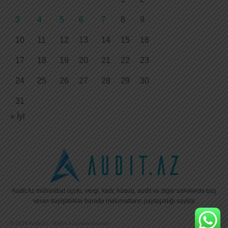
3
4
5
6
7
8
9
10
11
12
13
14
15
16
17
18
19
20
21
22
23
24
25
26
27
28
29
30
31
« İyl
Audit.Az mühasibat uçotu, vergi, kadr, hüquq, audit və digər sahələrdə baş
verən dəyişikliklər barədə məlumatların paylaşıldığı saytdır
© 2026 Audit.Az - Bütün hüquqlar qorunur