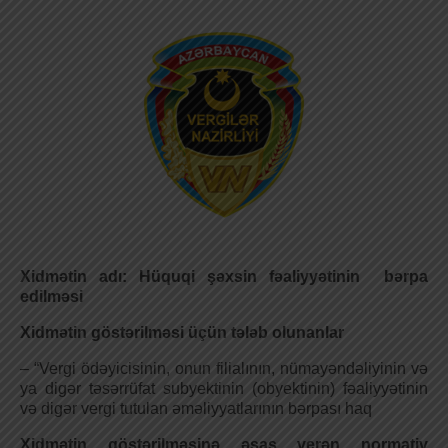
Xidmətin adı: Hüquqi şəxsin fəaliyyətinin bərpa
edilməsi
Xidmətin göstərilməsi üçün tələb olunanlar
– “Vergi ödəyicisinin, onun filialının, nümayəndəliyinin və
ya digər təsərrüfat subyektinin (obyektinin) fəaliyyətinin
və digər vergi tutulan əməliyyatlarının bərpası haq
Xidmətin göstərilməsinə əsas verən normativ