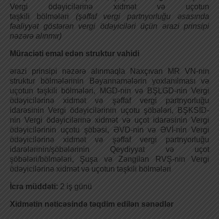
Vergi ödəyicilərinə xidmət və uçotun
təşkili
bölmələri
(şəffaf vergi partnyorluğu əsasında
fəaliyyət göstərən vergi ödəyiciləri
üçün ərazi prinsipi
nəzərə alınmır)
Müraciəti emal edən struktur vahidi
ərazi prinsipi nəzərə alınmaqla Naxçıvan MR VN-nin
struktur bölmələrinin Bəyannamələrin yoxlanılması və
uçotun təşkili bölmələri, MGD-nin və BŞLGD-nin Vergi
ödəyicilərinə xidmət və şəffaf vergi partnyorluğu
idarəsinin Vergi ödəyicilərinin uçotu şöbələri, BŞKSİD-
nin Vergi ödəyicilərinə xidmət və uçot idarəsinin Vergi
ödəyicilərinin uçotu şöbəsi, ƏVD-nin və ƏVİ-nin Vergi
ödəyicilərinə xidmət və şəffaf vergi partnyorluğu
idarələrinin/şöbələrinin Qeydiyyat və uçot
şöbələri/bölmələri, Şuşa və Zəngilan RVŞ-nin Vergi
ödəyicilərinə xidmət və uçotun təşkili bölmələri
İcra müddəti:
2 iş günü
Xidmətin nəticəsində təqdim edilən sənədlər