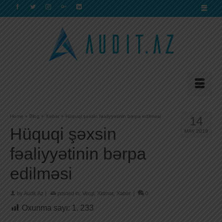
Home
»
Blog
»
Xəbər
»
Hüquqi şəxsin fəaliyyətinin bərpa edilməsi
14
Hüquqi şəxsin
MAY 2019
fəaliyyətinin bərpa
edilməsi
by
Audit.Az
|
posted in:
Vergi
,
Xidmət
,
Xəbər
|
0
Oxunma sayı:
1. 233