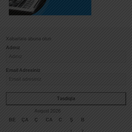
Xəbərlərə abunə olun
Adınız
Email Adresiniz
Təsdiqlə
Avqust 2026
BE
ÇA
Ç
CA
C
Ş
B
1
2