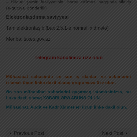
– Hüquqi şəxsin fəaliyyətinin bərpa edilməsi haqqında bildiriş
(e-qutuya göndərilir)
Elektronlaşdırma səviyyəsi
Tam elektronlaşıb (bax 2.5.1-e nömrəli xidmətə)
Mənbə: taxes.gov.az
Teleqram kanalımıza üzv olun
Mühasibat sahəsində ən son iş elanları və xəbərlərini
izləmək üçün linkə daxil olaraq qrupumuza üzv olun.
Ən son mühasibat xəbərlərini qaçırmaq istəmirsinizsə, bu
linkə daxil olaraq XƏBƏRLƏRƏ ABUNƏ OLUN.
Mühasibat, Audit və Kadr Xidmətləri üçün linkə daxil olun
.
Previous Post
Next Post