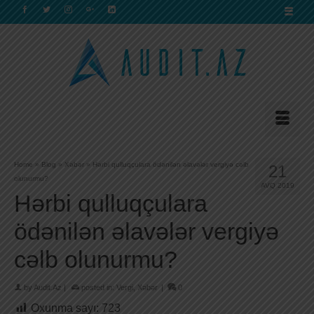
Home
»
Blog
»
Xəbər
»
Hərbi qulluqçulara ödənilən əlavələr vergiyə cəlb
21
olunurmu?
AVQ 2019
Hərbi qulluqçulara
ödənilən əlavələr vergiyə
cəlb olunurmu?
by
Audit.Az
|
posted in:
Vergi
,
Xəbər
|
0
Oxunma sayı:
723