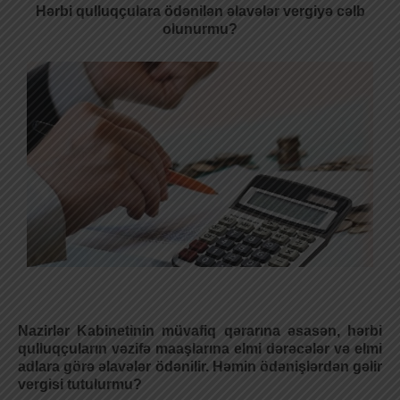
Hərbi qulluqçulara ödənilən əlavələr vergiyə cəlb
olunurmu?
Nazirlər Kabinetinin müvafiq qərarına əsasən, hərbi
qulluqçuların vəzifə maaşlarına elmi dərəcələr və elmi
adlara görə əlavələr ödənilir. Həmin ödənişlərdən gəlir
vergisi tutulurmu?