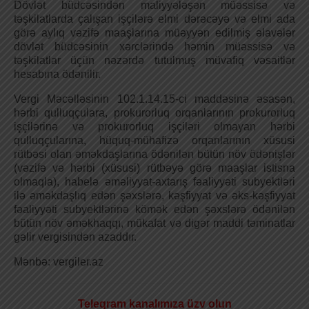
Dövlət büdcəsindən maliyyələşən müəssisə və
təşkilatlarda çalışan işçilərə elmi dərəcəyə və elmi ada
görə aylıq vəzifə maaşlarına müəyyən edilmiş əlavələr
dövlət büdcəsinin xərclərində həmin müəssisə və
təşkilatlar üçün nəzərdə tutulmuş müvafiq vəsaitlər
hesabına ödənilir.
Vergi Məcəlləsinin 102.1.14.15-ci maddəsinə əsasən,
hərbi qulluqçulara, prokurorluq orqanlarının prokurorluq
işçilərinə və prokurorluq işçiləri olmayan hərbi
qulluqçularına, hüquq-mühafizə orqanlarının xüsusi
rütbəsi olan əməkdaşlarına ödənilən bütün növ ödənişlər
(vəzifə və hərbi (xüsusi) rütbəyə görə maaşlar istisna
olmaqla), habelə əməliyyat-axtarış fəaliyyəti subyektləri
ilə əməkdaşlıq edən şəxslərə, kəşfiyyat və əks-kəşfiyyat
fəaliyyəti subyektlərinə kömək edən şəxslərə ödənilən
bütün növ əməkhaqqı, mükafat və digər maddi təminatlar
gəlir vergisindən azaddır.
Mənbə: vergiler.az
Teleqram kanalımıza üzv olun