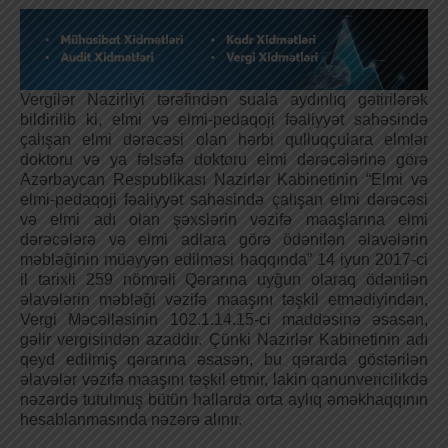
Vergilər Nazirliyi tərəfindən suala aydınlıq gətirilərək
bildirilib ki, elmi və elmi-pedaqoji fəaliyyət sahəsində
çalışan elmi dərəcəsi olan hərbi qulluqçulara elmlər
doktoru və ya fəlsəfə doktoru elmi dərəcələrinə görə
Azərbaycan Respublikası Nazirlər Kabinetinin “Elmi və
elmi-pedaqoji fəaliyyət sahəsində çalışan elmi dərəcəsi
və elmi adı olan şəxslərin vəzifə maaşlarına elmi
dərəcələrə və elmi adlara görə ödənilən əlavələrin
məbləğinin müəyyən edilməsi haqqında” 14 iyun 2017-ci
il tarixli 259 nömrəli Qərarına uyğun olaraq ödənilən
əlavələrin məbləği vəzifə maaşını təşkil etmədiyindən,
Vergi Məcəlləsinin 102.1.14.15-ci maddəsinə əsasən,
gəlir vergisindən azaddır. Çünki Nazirlər Kabinetinin adı
qeyd edilmiş qərarına əsasən, bu qərarda göstərilən
əlavələr vəzifə maaşını təşkil etmir, lakin qanunvericilikdə
nəzərdə tutulmuş bütün hallarda orta aylıq əməkhaqqının
hesablanmasında nəzərə alınır.