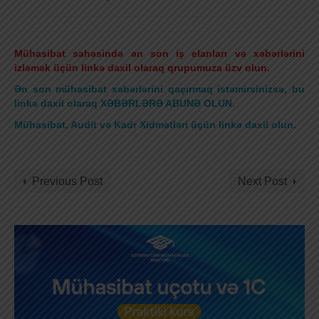
Mühasibat sahəsində ən son iş elanları və xəbərlərini
izləmək üçün linkə daxil olaraq qrupumuza üzv olun.
Ən son mühasibat xəbərlərini qaçırmaq istəmirsinizsə, bu
linkə daxil olaraq XƏBƏRLƏRƏ ABUNƏ OLUN.
Mühasibat, Audit və Kadr Xidmətləri üçün linkə daxil olun
.
hərbi qulluqçular əlavələr
Previous Post
Next Post