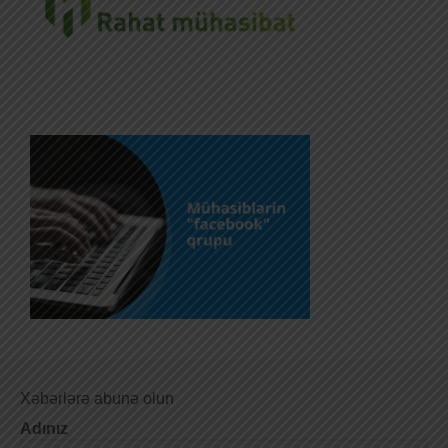
Xəbərlərə abunə olun
Adınız