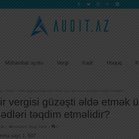
Mühasibat uçotu
Vergi
Kadr
Hüquq
K
og
»
Xəbər
»
Gəlir vergisi güzəşti əldə etmək üçün işçi hansı sənədləri təqdim etməlidir?
ir vergisi güzəşti əldə etmək ü
ədləri təqdim etməlidir?
.Az
|
posted in:
Vergi
,
Xəbər
|
0
nma sayı:
1. 507