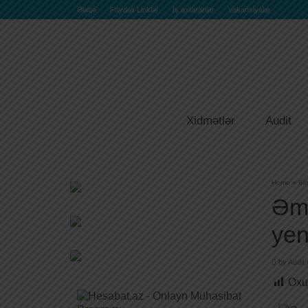
Əlaqə
Faydalı Linklər
İş axtaranlar
Vakansiyalar
Xidmətlər
Audit
Home
»
Bl
Əmə
yen
by
Audit
Oxu