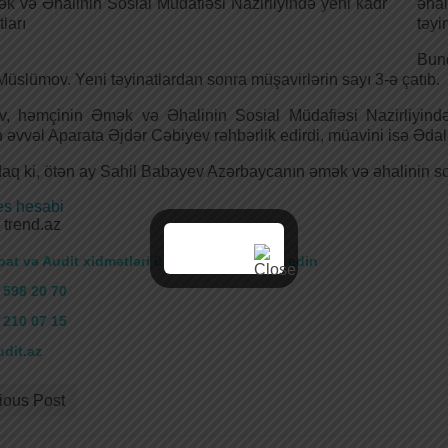
əhal
təyin
Bund
Müslümov. Yeni təyinatlardan sonra müşavirlərin sayı 3-ə çatıb.
v, həmçinin Əmək və Əhalinin Sosial Müdafiəsi Nazirliyində 
əvvəl Aparata Əjdər Cəbiyev rəhbərlik edirdi, müavini isə Ədalət 
daq ki, ötən ay Sahil Babayev Azərbaycanın əmək və əhalinin sosi
trend.az
at və Audit xidmətləri üçün bizə müraciət edin
 598 20 70
 210 07 15
dit.az
ious Post