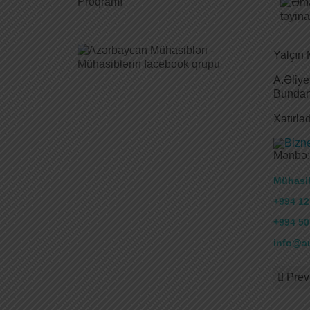
Yalçın 
A.Əliye
Bundan 
Xatırla
Mənbə: 
Mühasib
+994 12
+994 50
info@au
Prev