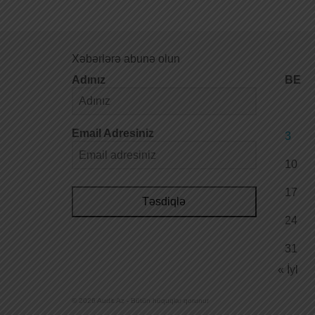
Xəbərlərə abunə olun
Adınız
BE
Email Adresiniz
3
10
17
Təsdiqlə
24
31
« İyl
© 2026 Audit.Az - Bütün hüquqlar qorunur