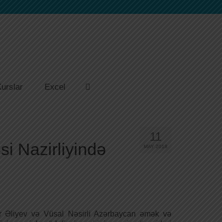
urslar
Excel
11
i Nazirliyində
MAY 2018
r Əliyev və Vüsal Nəsirli Azərbaycan əmək və