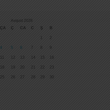
Avqust 2026
ÇA
Ç
CA
C
Ş
B
1
2
4
5
6
7
8
9
11
12
13
14
15
16
18
19
20
21
22
23
25
26
27
28
29
30