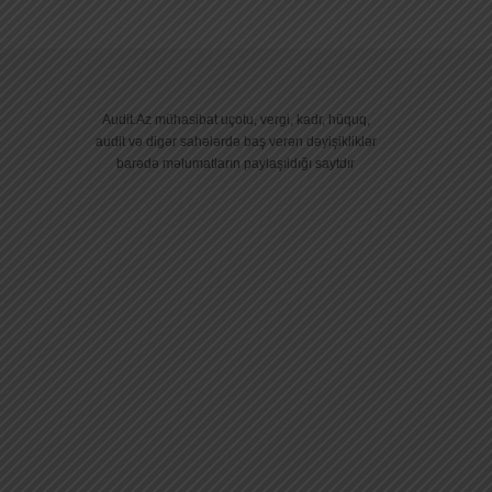
Audit.Az mühasibat uçotu, vergi, kadr, hüquq,
audit və digər sahələrdə baş verən dəyişikliklər
barədə məlumatların paylaşıldığı saytdır