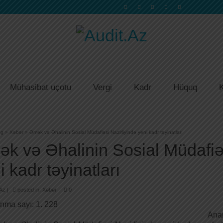
Mühasibat uçotu
Vergi
Kadr
Hüquq
K
og
»
Xəbər
»
Əmək və Əhalinin Sosial Müdafiəsi Nazirliyində yeni kadr təyinatları
k və Əhalinin Sosial Müdafiəs
i kadr təyinatları
.Az
|
posted in:
Xəbər
|
0
nma sayı:
1. 228
Ana