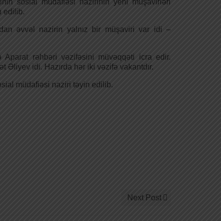
inin sosial müdafiəsi nazirinin yeni müşavirləri
 edilib.
an əvvəl nazirin yalnız bir müşaviri var idi –
Aparat rəhbəri vəzifəsini müvəqqəti icra edir.
Əliyev idi. Hazırda hər iki vəzifə vakantdır.
al müdafiəsi naziri təyin edilib.
Next Post