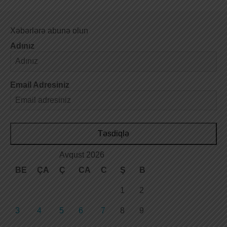
Xəbərlərə abunə olun
Adınız
Email Adresiniz
Təsdiqlə
Avqust 2026
BE
ÇA
Ç
CA
C
Ş
B
1
2
3
4
5
6
7
8
9