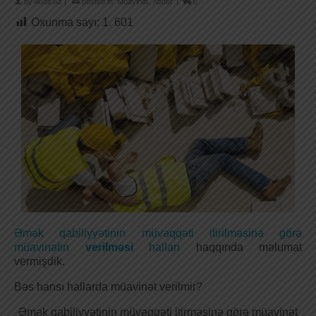
by
Audit.Az
|
posted in:
Müavinət
,
Xəbər
|
0
Oxunma sayı:
1. 601
Əmək qabiliyyətinin müvəqqəti itirilməsinə görə
müavinətin
verilməsi
halları
haqqında məlumat
vermişdik.
Bəs hansı hallarda müavinət verilmir?
Əmək qabiliyyətinin müvəqqəti itirməsinə görə müavinət