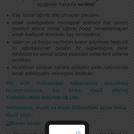
aşağıdakı hallarda
verilmir:
6 ay sosial sığorta stajı olmayan şəxslərə;
əmək qabiliyyətinin müvəqqəti itirilməsi halı şəxsin
məcburi dövlət sosial sığorta haqqı hesablanmayan
əmək fəaliyyəti dövründə baş vermişdirsə;
işdən və ya başqa vəzifədən boyun qaçırmaq məqsədi
ilə sığortaolunan qəsdən öz sağlamlığına zərər
vurduqda və yaxud özünü yalandan xəstə kimi qələmə
verdikdə;
törətdikləri cinayət zamanı aldıqları zədə nəticəsində
əmək qabiliyyətini müvəqqəti itirdikdə;
Ən son mühasibat xəbərlərini qaçırmaq
istəmirsinizsə, bu linkə daxil olaraq
XƏBƏRLƏRƏ ABUNƏ OLUN.
Mühasibat, Audit və Kadr Xidmətləri üçün linkə
daxil olun.