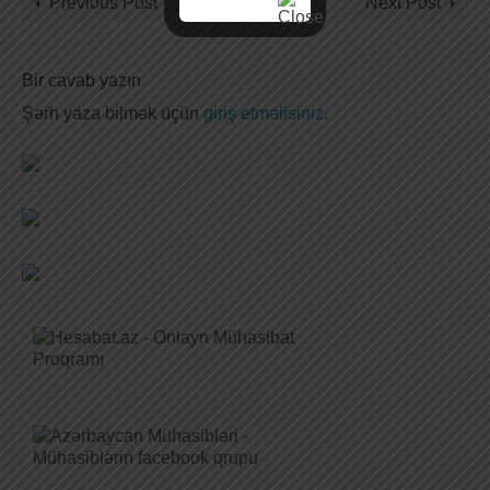
Previous Post
Next Post
Bir cavab yazın
Şərh yaza bilmək üçün
giriş etməlisiniz
.