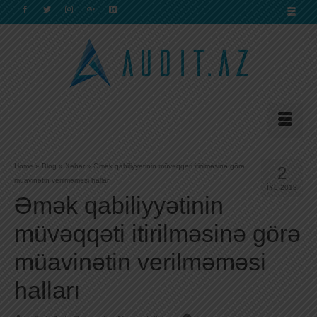
Home
»
Blog
»
Xəbər
»
Əmək qabiliyyətinin müvəqqəti itirilməsinə görə
2
müavinətin verilməməsi halları
İYL 2018
Əmək qabiliyyətinin
müvəqqəti itirilməsinə görə
müavinətin verilməməsi
halları