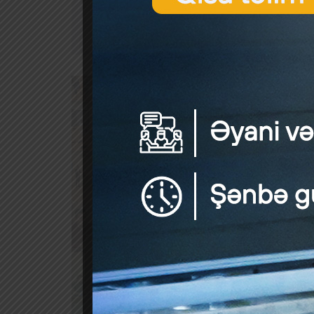
“Əmək 
görə əm
görə ə
20.1.1-
pensiya
məbləğd
istisna
qanunu
göstəri
sadalan
maddəsi
maddə
vəzifəl
əlavəni
Əmək pe
əmək p
pensiy
saxlanı
müddət 