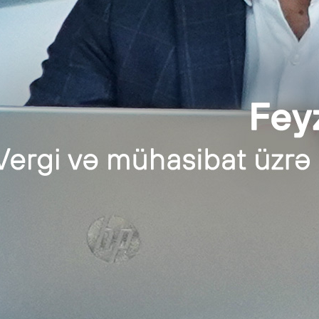
sspf.gov.az
at və Audit xidmətləri üçün bizə müraciət edin
 598 20 70
 210 07 15
dit.az
vious Post