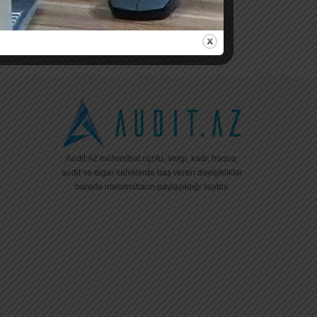
Audit.Az mühasibat uçotu, vergi, kadr, hüquq,
audit və digər sahələrdə baş verən dəyişikliklər
barədə məlumatların paylaşıldığı saytdır