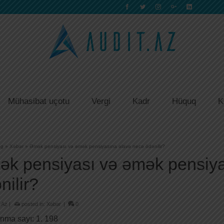
Mühasibat uçotu
Vergi
Kadr
Hüquq
K
og
»
Xəbər
»
Əmək pensiyası və əmək pensiyasına əlavə necə ödənilir?
k pensiyası və əmək pensiya
nilir?
.Az
|
posted in:
Xəbər
|
0
nma sayı:
1. 198