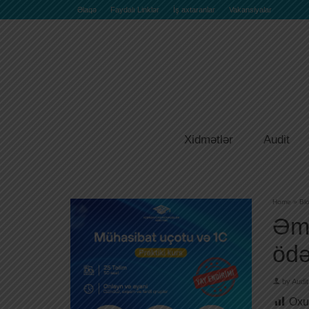
Əlaqə
Faydalı Linklər
İş axtaranlar
Vakansiyalar
Xidmətlər
Audit
Home
»
Bl
Əmə
ödə
by
Audit
Oxu