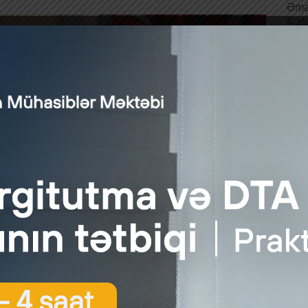
Əmə
(çat
orqa
Əmək
xidm
məbl
bağl
pens
bir
qay
pens
və p
his
olun
yığı
dav
pens
sığ
lən pensiya ödənişi müddəti aylarının sayı pensiyaçının pensiy
2 aydan artıq olmamaqla azaldılaraq əmək pensiyası yenidən he
a görə verilən əlavə nəzərə alınmadan yalnız baza hissəsindən i