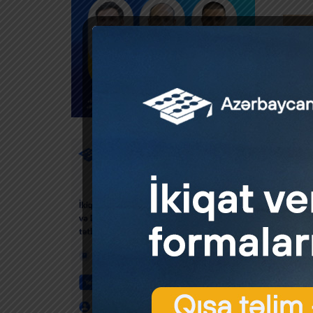
gözləni
lakin 7
olanlar