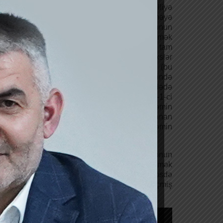
vəyə mindiyi tarixədək təyin olunmuş əlilliyə
 tam məbləğdə ödənilir; ailə başçısını itirməyə
haqqında” Azərbaycan Respublikası Qanununun
ərdə tutulmuş şəxslərə qulluq stajına görə əmək
dıqda 50 faiz həcmində, digər hallarda isə tam
ü və 20.1.18-ci maddələrində göstərilən şəxslər
yin edilməsi üçün əsas götürülmüş vəzifədə (bu
sadalanan vəzifələrdə, 20.1.3-cü maddəsində
ci maddəsində göstərilən şəxslər həmin maddədə
min maddədə sadalanan vəzifələrdə, 20.1.5-1-ci
 20.1.6-cı maddəsində göstərilən şəxslər həmin
tərilən şəxslər həmin maddədə sadalanan
sadalanan vəzifələrdə) çalışdıqda, onlara həmin
habelə cüzam xəstəxanasında olduğu dövrdə onun
ernat evlərində (pansionatlarda) yaşayan əmək
ənilir. Cəzaçəkmə müəssisələrində və həbsdə
 qərarı yoxdursa tam məbləğdə ödənilir. Keçmiş
lmayaraq ödənilir.