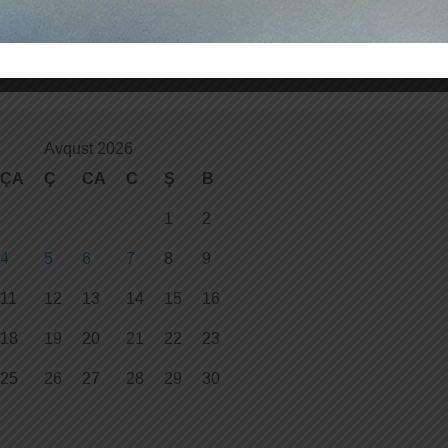
Avqust 2026
ÇA
Ç
CA
C
Ş
B
1
2
4
5
6
7
8
9
11
12
13
14
15
16
18
19
20
21
22
23
25
26
27
28
29
30