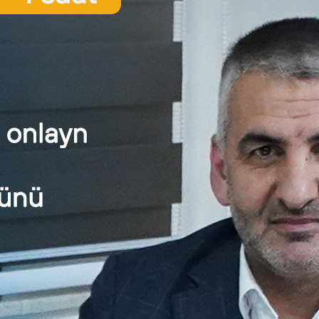
pensiyaları haqqında” Azərbaycan Respublikası Qanununun qüv
ək pensiyası himayədə olanlara verilən əlavə nəzərə alınmadan
mək pensiyası tam məbləğdə ödənilir; “Əmək pensiyaları 
ci – 20.1.10-cu və 20.1.14-cü – 20.1.19-ci maddələrində nəz
sına əlavələr həmin maddələrdə göstərilən vəzifələrdə çalış
ə ödənilir. Həmin şəxslər (bu Qanunun 20.1.5-ci və 20.1.14-c
 olmaqla) qulluq stajına görə əmək pensiyasına əlavənin tə
n 20.1.1-ci maddəsində göstərilən şəxslər həmin maddədə 
lən şəxslər həmin maddədə sadalanan vəzifələrdə, 20.1.3-1-
an vəzifələrdə, 20.1.4-cü maddəsində göstərilən şəxslər hə
ndə göstərilən şəxslər həmin maddədə sadalanan vəzifələrdə,
də sadalanan vəzifələrdə, 20.1.7-cı maddəsində gös
ərdə, 20.1.16-cı maddəsində göstərilən şəxslər həmin maddədə 
n ödənilməsi dayandırılır.
nsiyaçısının müalicə müəssisələrində stasionar müalicədə, 
ensiyası tam məbləğdə ödənilir. Qocalar və əlillər üçün int
açılarına təyin olunmuş əmək pensiyası tam məbləğdə öd
lma yerlərində məhkumlara əmək pensiyası məhkəmənin fərqli
üçün alınmamış əmək pensiyasının məbləği müddətindən asılı o