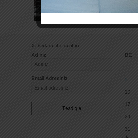
Xəbərlərə abunə olun
Adınız
BE
Email Adresiniz
3
10
17
Təsdiqlə
24
31