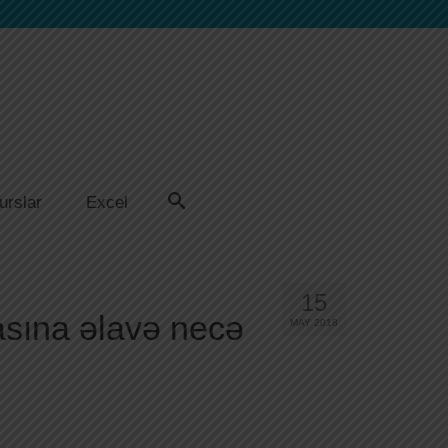
urslar
Excel
15
sına əlavə necə
MAY 2018