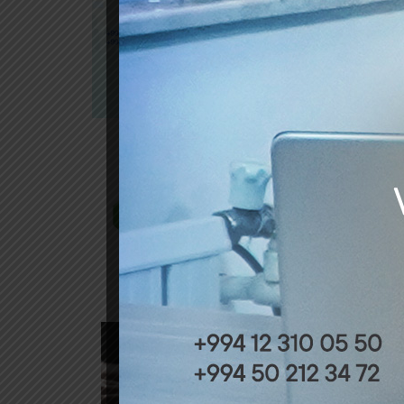
Mənbə: 
Mühasib
+994 12
+994 50
info@au
Pre