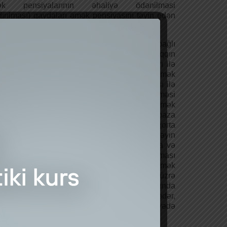
k pensiyalarının əhaliyə ödənilməsi
dırılması) qaydaları əmək pensiyasını təyin edən
n tərəfindən müəyyən edilir.
 pensiyalarının əhaliyə çatdırılması ilə bağlı
ət haqları və nağd pul vəsaitinə görə haqqın
əği həmin orqanın bank və rabitə orqanları ilə
adıqları müqavilələrlə müəyyənləşdirilir. Əmək
iyasına əlavənin ödənilməsi əmək pensiyası ilə
likdə və əmək pensiyasının ödənilməsi
dalarına uyğun aparılır. İşləyən əmək
iyaçılarına: Yaşa görə əmək pensiyasının baza
ensiya təyin olunan günədək qazanılmış sığorta
səsi tam məbləğdə ödənilir. Pensiya təyin
duqdan sonrakı dövr üzrə qazanılan sığorta və
m hissələri üzrə pensiya kapitalının toplanması
am etdirilir və şəxslər işləməyən əmək
iyaçısı kateqoriyasına keçdikdə həmin dövr üzrə
orta və yığım hissələrinin hesablanmasında
a yaşından sonra işlədiyi ayların miqdarı qədər,
sablanır. Əlilliyə görə əmək pensiyası himayədə
barət olmaqla ödənilir.