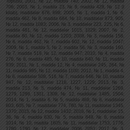
Toplusu, 2001, № 12, maddə 740; 2002, № 12, maddə
706; 2003, № 1, maddə 23, № 8, maddə 428, № 12 (I
kitab), maddələr 676, 698; 2005, № 1, maddə 1, № 6,
maddə 462, № 8, maddə 684, № 10, maddələr 873, 905,
№ 12, maddə 1083; 2006, № 3, maddələr 223, 225, № 6,
maddə 481, № 12, maddələr 1015, 1029; 2007, № 2,
maddə 80, № 12, maddə 1203; 2008, № 3, maddə 158,
№ 6, maddə 462, № 7, maddə 602, № 12, maddə 1047;
2009, № 1, maddə 5, № 2, maddə 56, № 3, maddə 160,
№ 7, maddə 519, № 12, maddə 947; 2010, № 4, maddə
276, № 6, maddə 485, № 10, maddə 840, № 11, maddə
939; 2011, № 1, maddə 12, № 4, maddələr 245, 264, №
11, maddə 985, № 12, maddə 1100; 2012, № 1, maddə 4,
№ 6, maddələr 508, 518, № 7, maddə 646, № 10, maddə
947, № 12, maddələr 1216, 1227, 1229; 2013, № 3,
maddə 213, № 5, maddə 474, № 11, maddələr 1269,
1279, 1299, 1301, 1308, № 12, maddələr 1485, 1504;
2014, № 1, maddə 6, № 5, maddə 468, № 6, maddələr
603, 605, № 7, maddələr 774, 780, № 11, maddələr 1345,
1370; 2015, № 12, maddə 1432; 2016, № 1, maddələr 15,
36, № 4, maddə 630, № 5, maddə 849, № 6, maddə
1014, № 10, maddə 1605, № 11, maddələr 1753, 1776,
1780, 1790, № 12, maddələr 2006, 2051; 2017, № 3,