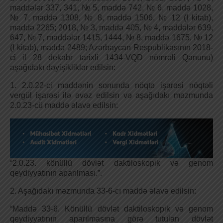
maddələr 337, 341, № 5, maddə 742, № 6, maddə 1028,
№ 7, maddə 1308, № 8, maddə 1506, № 12 (I kitab),
maddə 2265; 2018, № 3, maddə 405, № 4, maddələr 639,
647, № 7, maddələr 1415, 1444, № 8, maddə 1675, № 12
(I kitab), maddə 2489; Azərbaycan Respublikasının 2018-
ci il 28 dekabr tarixli 1434-VQD nömrəli Qanunu)
aşağıdakı dəyişikliklər edilsin:
1. 2.0.22-ci maddənin sonunda nöqtə işarəsi nöqtəli
vergül işarəsi ilə əvəz edilsin və aşağıdakı məzmunda
2.0.23-cü maddə əlavə edilsin:
“2.0.23. könüllü dövlət daktiloskopik və genom
qeydiyyatının aparılması.”.
2. Aşağıdakı məzmunda 33-6-cı maddə əlavə edilsin:
“Maddə 33-6. Könüllü dövlət daktiloskopik və genom
qeydiyyatının aparılmasına görə tutulan dövlət