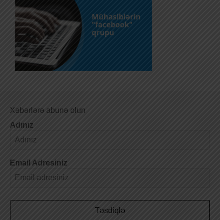
Xəbərlərə abunə olun
Adınız
Email Adresiniz
Təsdiqlə