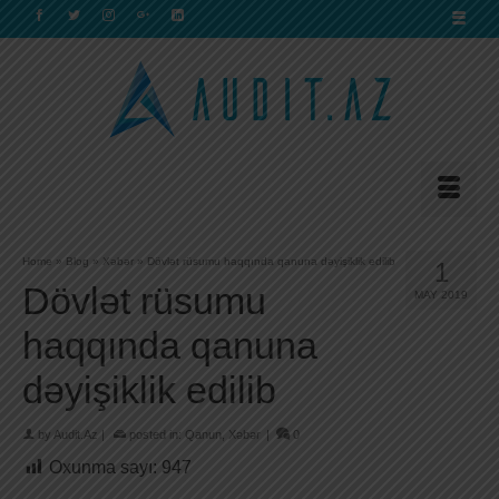
Home
»
Blog
»
Xəbər
»
Dövlət rüsumu haqqında qanuna dəyişiklik edilib
1
Dövlət rüsumu
MAY 2019
haqqında qanuna
dəyişiklik edilib
by
Audit.Az
|
posted in:
Qanun
,
Xəbər
|
0
Oxunma sayı:
947