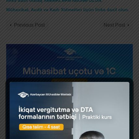
linkə daxil olaraq XƏBƏRLƏRƏ ABUNƏ OLUN.
Mühasibat, Audit və Kadr Xidmətləri üçün linkə daxil olun
.
Previous Post
Next Post