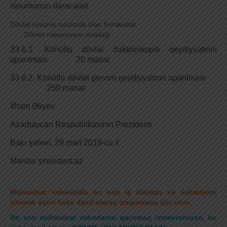
rüsumunun dərəcələri
Dövlət rüsumu tutulmalı olan hərəkətlər
Dövlət rüsumunun məbləği
33-6.1. Könüllü dövlət daktiloskopik qeydiyyatının
aparılması 20 manat
33-6.2. Könüllü dövlət genom qeydiyyatının aparılması
250 manat
İlham Əliyev
Azərbaycan Respublikasının Prezidenti
Bakı şəhəri, 29 mart 2019-cu il.
Mənbə: president.az
Mühasibat sahəsində ən son iş elanları və xəbərlərini
izləmək üçün linkə daxil olaraq qrupumuza üzv olun.
Ən son mühasibat xəbərlərini qaçırmaq istəmirsinizsə, bu