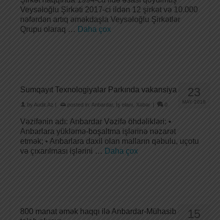
Veysəloğlu Şirkəti 2017-ci ildən 12 şirkət və 10.000
nəfərdən artıq əməkdaşla Veysəloğlu Şirkətlər
Qrupu olaraq …
Daha çox
Sumqayıt Texnologiyalar Parkında vakansiya
23
MAY 2018
by
Audit.Az
|
posted in:
Anbardar
,
İş elanı
,
Xəbər
|
0
Vəzifənin adı: Anbardar Vəzifə öhdəlikləri: •
Anbarlara yükləmə-boşaltma işlərinə nəzarət
etmək; • Anbarlara daxil olan malların qəbulu, uçotu
və çıxarılması işlərini …
Daha çox
800 manat əmək haqqı ilə Anbardar-Mühasib
15