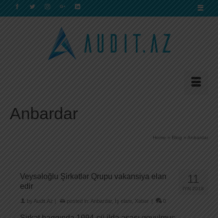
Anbardar
Home
»
Blog
»
Anbardar
Veysəloğlu Şirkətlər Qrupu vakansiya elan
11
edir
İYN 2018
by
Audit.Az
|
posted in:
Anbardar
,
İş elanı
,
Xəbər
|
0
Şirkət haqqında 1994-cü ildə əsası qoyulmuş