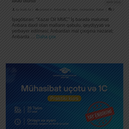
tələb olunur
MAR 2018
by
Audit.Az
|
posted in:
Anbardar
,
İş elanı
,
muhasibat
,
Xəbər
|
0
İşəgötürən: “Xazar Oil MMC” İş barədə məlumat
Anbara daxil olan malların qəbulu, qeydiyyatı və
yerbəyer edilməsi; Anbardan mal çıxışına nəzarət;
Anbarda …
Daha çox