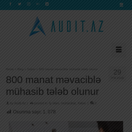
Home
»
Blog
»
Xəbər
»
800 manat məvaciblə mühasib tələb olunur
29
800 manat məvaciblə
İYN 2018
mühasib tələb olunur
by
Audit.Az
|
posted in:
İş elanı
,
muhasibat
,
Xəbər
|
0
Oxunma sayı:
1. 078