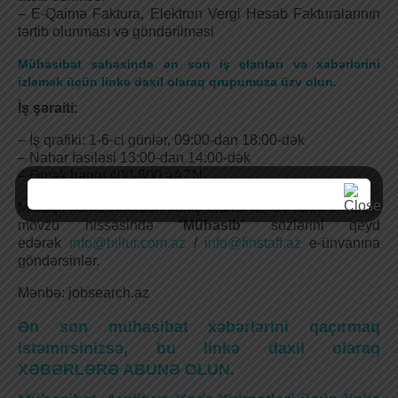
– E-Qaimə Faktura, Elektron Vergi Hesab Fakturalarının
tərtib olunması və göndərilməsi
Mühasibat sahəsində ən son iş elanları və xəbərlərini
izləmək üçün linkə daxil olaraq qrupumuza üzv olun.
İş şəraiti:
– İş qrafiki: 1-6-ci günlər, 09:00-dan 18:00-dək
– Nahar fasiləsi 13:00-dan 14:00-dək
– Əmək haqqı 400-800 aAZN
Maraqlı namizədlərdən xahiş olunur ki, CV-lərini e-mailin
mövzu hissəsində “
Mühasib
” sözlərini qeyd
edərək
info@billur.com.az
/
info@finstaff.az
e-ünvanına
göndərsinlər.
Mənbə: jobsearch.az
Ən son mühasibat xəbərlərini qaçırmaq
istəmirsinizsə, bu linkə daxil olaraq
XƏBƏRLƏRƏ ABUNƏ OLUN.