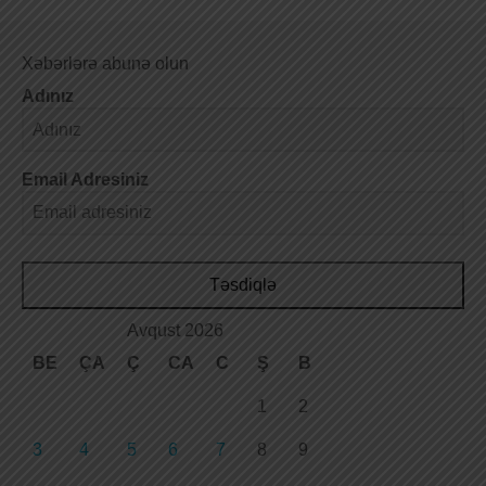
Xəbərlərə abunə olun
Adınız
Email Adresiniz
Təsdiqlə
Avqust 2026
BE
ÇA
Ç
CA
C
Ş
B
1
2
3
4
5
6
7
8
9