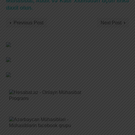
Mühasibat, Audit və Kadr Xidmətləri üçün linkə
daxil olun.
Previous Post
Next Post