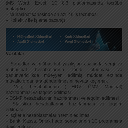
(MS Word, Excel, 1C 8.3 platformasında təcrübə
müləqdir)
– Mühasibat sahəsində ən azı 2 il iş təcrübəsi
– Kollektiv ilə işləmə bacarığı
Vəzifələr:
– Sənədlər və mühasibat yazılışları əsasında vergi və
mühasibat hesabatlarının tərtib olunması və
qanunvericilikdə müəyyən edilmiş müddət ərzində
müvafiq orqanlara göndərilməsini həyata keçirmək
– Vergi hesabatlarının ( ƏDV, ÖMV, Mənfəət)
hazırlanması və təqdim edilməsi
– DSMF hesabatlarının hazırlanması və təqdim edilməsi
– Statistika hesabatlarının hazırlanması və təqdim
edilməsi
– İşçilərlə hesablaşmaların təmin edilməsi
– Bank, Kassa, Əmək haqqı sənədlərinin 1C proqramına
daxil edilməsi