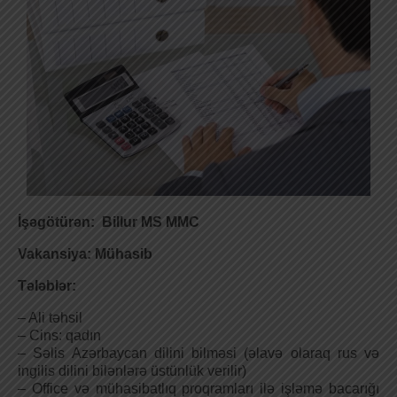
İşəgötürən: Billur MS MMC
Vakansiya: Mühasib
Tələblər:
– Ali təhsil
– Cins: qadın
– Səlis Azərbaycan dilini bilməsi (əlavə olaraq rus və
ingilis dilini bilənlərə üstünlük verilir)
– Office və mühasibatlıq proqramları ilə işləmə bacarığı