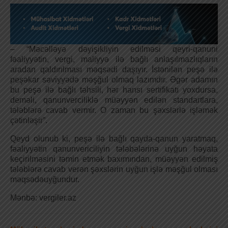
– “Məcəlləyə dəyişikliyin edilməsi qeyri-qanuni
fəaliyyətin, vergi, maliyyə ilə bağlı anlaşılmazlıqların
aradan qaldırılması məqsədi daşıyır. İstənilən peşə ilə
peşəkar səviyyədə məşğul olmaq lazımdır. Əgər adamın
bu peşə ilə bağlı təhsili, hər hansı sertifikatı yoxdursa,
deməli, qanunverciliklə müəyyən edilən standartlara,
tələblərə cavab vermir. O zaman bu şəxslərlə işləmək
çətinləşir”.
Qeyd olunub ki, peşə ilə bağlı qayda-qanun yaratmaq,
fəaliyyətin qanunvericiliyin tələbələrinə uyğun həyata
keçirilməsini təmin etmək baxımından, müəyyən edilmiş
tələblərə cavab verən şəxslərin uyğun işlə məşğul olması
məqsədəuyğundur.
Mənbə: vergiler.az