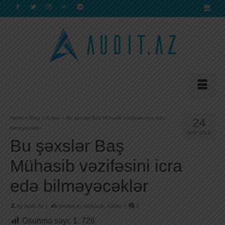
Home
»
Blog
»
Xəbər
»
Bu şəxslər Baş Mühasib vəzifəsini icra edə
24
bilməyəcəklər
APR 2019
Bu şəxslər Baş
Mühasib vəzifəsini icra
edə bilməyəcəklər
by
Audit.Az
|
posted in:
mühasib
,
Xəbər
|
0
Oxunma sayı:
1. 726