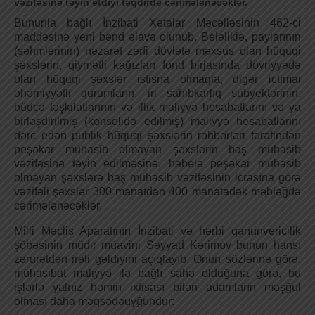
vəzifəsinə təyin etdiyi təqdirdə cərimələnəcəklər.
Bununla bağlı İnzibati Xətalar Məcəlləsinin 462-ci
maddəsinə yeni bənd əlavə olunub. Beləliklə, paylarının
(səhmlərinin) nəzarət zərfi dövlətə məxsus olan hüquqi
şəxslərin, qiymətli kağızları fond birjasında dövriyyədə
olan hüquqi şəxslər istisna olmaqla, digər ictimai
əhəmiyyətli qurumların, iri sahibkarlıq subyektərinin,
büdcə təşkilatlarının və illik maliyyə hesabatlarını və ya
birləşdirilmiş (konsolidə edilmiş) maliyyə hesabatlarını
dərc edən publik hüquqi şəxslərin rəhbərləri tərəfindən
peşəkar mühasib olmayan şəxslərin baş mühasib
vəzifəsinə təyin edilməsinə, habelə peşəkar mühasib
olmayan şəxslərə baş mühasib vəzifəsinin icrasına görə
vəzifəli şəxslər 300 manatdan 400 manatadək məbləğdə
cərimələnəcəklər.
Milli Məclis Aparatının İnzibati və hərbi qanunvericilik
şöbəsinin müdir müavini Səyyad Kərimov bunun hansı
zərurətdən irəli gəldiyini açıqlayıb. Onun sözlərinə görə,
mühasibat maliyyə ilə bağlı sahə olduğuna görə, bu
işlərlə yalnız həmin ixtisası bilən adamların məşğul
olması daha məqsədəuyğundur: