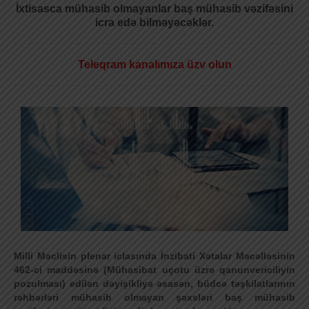
İxtisasca mühasib olmayanlar baş mühasib vəzifəsini
icra edə bilməyəcəklər.
Teleqram kanalımıza üzv olun
Milli Məclisin plenar iclasında İnzibati Xətalar Məcəlləsinin
462-ci maddəsinə (Mühasibat uçotu üzrə qanunvericiliyin
pozulması) edilən dəyişikliyə əsasən, büdcə təşkilatlarının
rəhbərləri mühasib olmayan şəxsləri baş mühasib