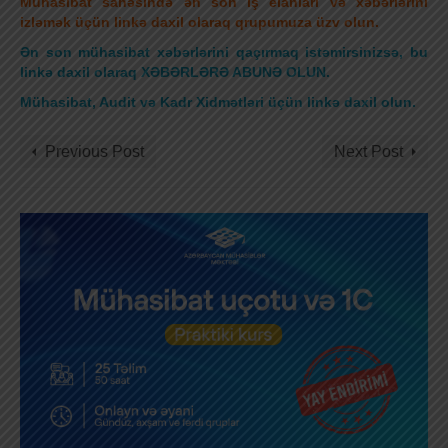
Mühasibat sahəsində ən son iş elanları və xəbərlərini
izləmək üçün linkə daxil olaraq qrupumuza üzv olun.
Ən son mühasibat xəbərlərini qaçırmaq istəmirsinizsə, bu
linkə daxil olaraq XƏBƏRLƏRƏ ABUNƏ OLUN.
Mühasibat, Audit və Kadr Xidmətləri üçün linkə daxil olun
.
Previous Post
Next Post