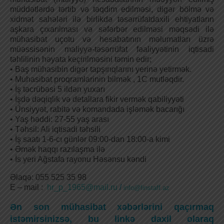
müddətlərdə tərtib və təqdim edilməsi, digər bölmə və
xidmət sahələri ilə birlikdə təsərrüfatdaxili ehtiyatların
aşkara çıxarılması və səfərbər edilməsi məqsədi ilə
mühasibat uçotu və hesabatının məlumatları üzrə
müəssisənin maliyyə-təsərrüfat fəaliyyətinin iqtisadi
təhlilinin həyata keçirilməsini təmin edir;
• Baş mühasibin digər tapşırıqlarını yerinə yetirmək.
• Muhasibat proqramlarinin bilmək , 1C mutləqdir.
• İş təcrübəsi 5 ildən yuxarı
• İşdə dəqiqlik və detallara fikir vermək qabiliyyəti
• Ünsiyyət, rabitə və komandada işləmək bacarığı
• Yaş həddi: 27-55 yaş arası
• Təhsil: Ali iqtisadi təhsili
• İş saatı 1-6-cı günlər 09:00-dan 18:00-a kimi
• Əmək haqqı razılaşma ilə
• İs yeri Ağstafa rayonu Həsənsu kəndi
Əlaqə: 055 525 35 98
E – mail :
hr_p_1965@mail.ru
/
info@finstaff.az
Ən son mühasibat xəbərlərini qaçırmaq
istəmirsinizsə, bu linkə daxil olaraq