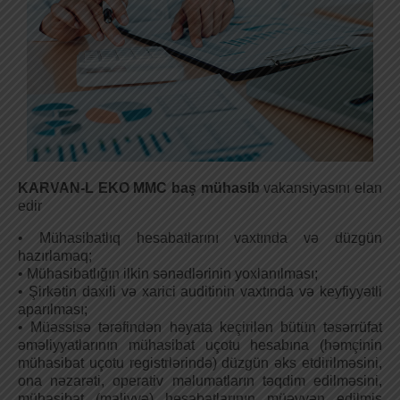
KARVAN-L EKO MMC
baş mühasib
vakansiyasını elan
edir
• Mühasibatlıq hesabatlarını vaxtında və düzgün
hazırlamaq;
• Mühasibatlığın ilkin sənədlərinin yoxlanılması;
• Şirkətin daxili və xarici auditinin vaxtında və keyfiyyətli
aparılması;
• Müəssisə tərəfindən həyata keçirilən bütün təsərrüfat
əməliyyatlarının mühasibat uçotu hesabına (həmçinin
mühasibat uçotu registrlərində) düzgün əks etdirilməsini,
ona nəzarəti, operativ məlumatların təqdim edilməsini,
mühasibat (maliyyə) hesabatlarının müəyyən edilmiş