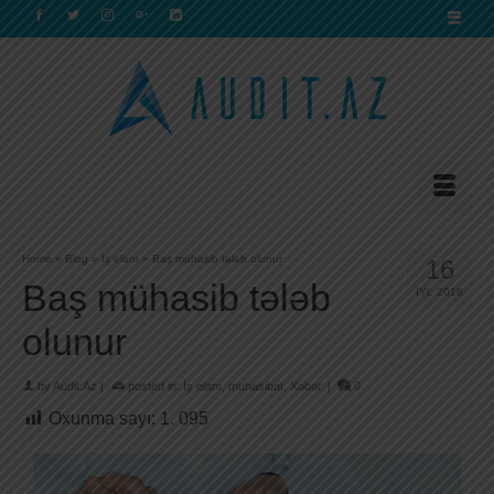
Home
»
Blog
»
İş elanı
»
Baş mühasib tələb olunur
16
Baş mühasib tələb
İYL 2018
olunur
by
Audit.Az
|
posted in:
İş elanı
,
muhasibat
,
Xəbər
|
0
Oxunma sayı:
1. 095