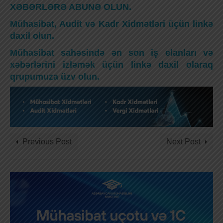
XƏBƏRLƏRƏ ABUNƏ OLUN.
Mühasibat, Audit və Kadr Xidmətləri üçün linkə
daxil olun.
Mühasibat sahəsində ən son iş elanları və
xəbərlərini izləmək üçün linkə daxil olaraq
qrupumuza üzv olun.
Previous Post
Next Post