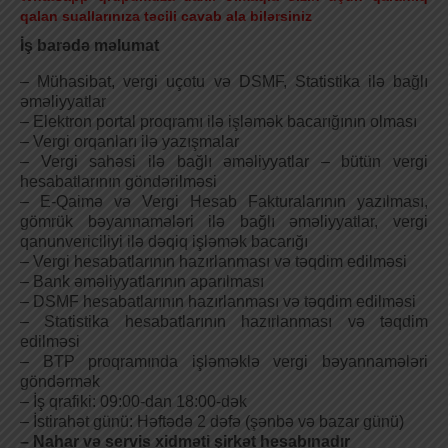
qalan suallarınıza təcili cavab ala bilərsiniz
İş barədə məlumat
– Mühasibat, vergi uçotu və DSMF, Statistika ilə bağlı
əməliyyatlar
– Elektron portal proqramı ilə işləmək bacarığının olması
– Vergi orqanları ilə yazışmalar
– Vergi sahəsi ilə bağlı əməliyyatlar – bütün vergi
hesabatlarının göndərilməsi
– E-Qaimə və Vergi Hesab Fakturalarının yazılması,
gömrük bəyannamələri ilə bağlı əməliyyatlar, vergi
qanunvericiliyi ilə dəqiq işləmək bacarığı
– Vergi hesabatlarının hazırlanması və təqdim edilməsi
– Bank əməliyyatlarının aparılması
– DSMF hesabatlarının hazırlanması və təqdim edilməsi
– Statistika hesabatlarının hazırlanması və təqdim
edilməsi
– BTP proqramında işləməklə vergi bəyannamələri
göndərmək
– İş qrafiki: 09:00-dan 18:00-dək
– İstirahət günü: Həftədə 2 dəfə (şənbə və bazar günü)
– Nahar və servis xidməti şirkət hesabınadır