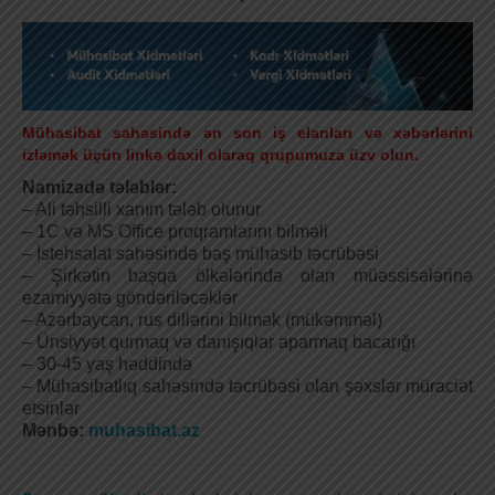
Mühasibat sahəsində ən son iş elanları və xəbərlərini
izləmək üçün linkə daxil olaraq qrupumuza üzv olun.
Namizədə tələblər:
– Ali təhsilli xanım tələb olunur
– 1C və MS Office proqramlarını bilməli
– İstehsalat sahəsində baş mühasib təcrübəsi
– Şirkətin başqa ölkələrində olan müəssisələrinə
ezamiyyətə göndəriləcəklər
– Azərbaycan, rus dillərini bilmək (mükəmməl)
– Ünsiyyət qurmaq və danışıqlar aparmaq bacarığı
– 30-45 yaş həddində
– Mühasibatlıq sahəsində təcrübəsi olan şəxslər müraciət
etsinlər
Mənbə:
muhasibat.az