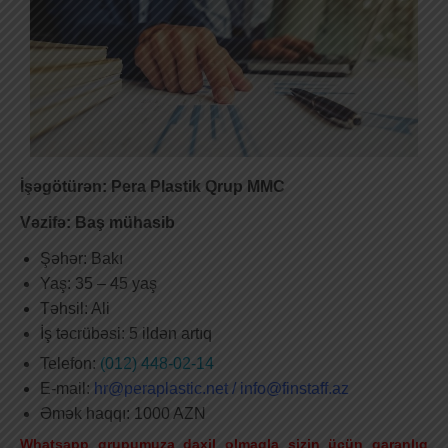
İşəgötürən: Pera Plastik Qrup MMC
Vəzifə: Baş mühasib
Şəhər: Bakı
Yaş: 35 – 45 yaş
Təhsil: Ali
İş təcrübəsi: 5 ildən artıq
Telefon:
(012) 448-02-14
E-mail:
hr@peraplastic.net /
info@finstaff.az
Əmək haqqı: 1000 AZN
Whatsapp qrupumuza daxil olmaqla sizin üçün qaranlıq