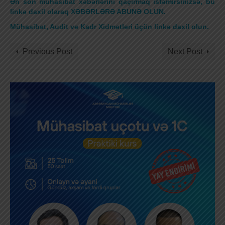
Ən son mühasibat xəbərlərini qaçırmaq istəmirsinizsə, bu
linkə daxil olaraq XƏBƏRLƏRƏ ABUNƏ OLUN.
Mühasibat, Audit və Kadr Xidmətləri üçün linkə daxil olun.
Previous Post
Next Post