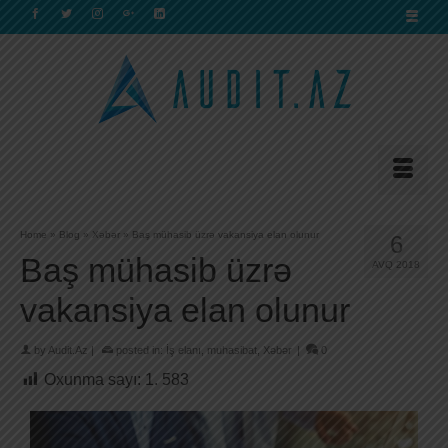
Home
»
Blog
»
Xəbər
»
Baş mühasib üzrə vakansiya elan olunur
6
Baş mühasib üzrə
AVQ 2018
vakansiya elan olunur
by
Audit.Az
|
posted in:
İş elanı
,
muhasibat
,
Xəbər
|
0
Oxunma sayı:
1. 583