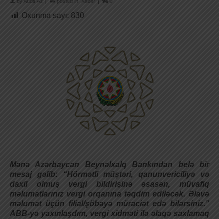
by
Audit.Az
|
posted in:
Xəbər
|
0
Oxunma sayı:
830
Mənə Azərbaycan Beynəlxalq Bankından belə bir
mesaj gəlib: “Hörmətli müştəri, qanunvericiliyə və
daxil olmuş vergi bildirişinə əsasən, müvafiq
məlumatlarınız vergi orqanına təqdim ediləcək. Əlavə
məlumat üçün filial/şöbəyə müraciət edə bilərsiniz.”
ABB-yə yaxınlaşdım, vergi xidməti ilə əlaqə saxlamaq