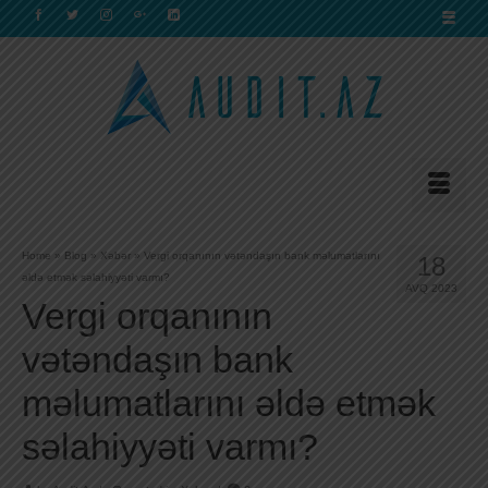
Home
»
Blog
»
Xəbər
»
Vergi orqanının vətəndaşın bank məlumatlarını
18
əldə etmək səlahiyyəti varmı?
AVQ 2023
Vergi orqanının
vətəndaşın bank
məlumatlarını əldə etmək
səlahiyyəti varmı?