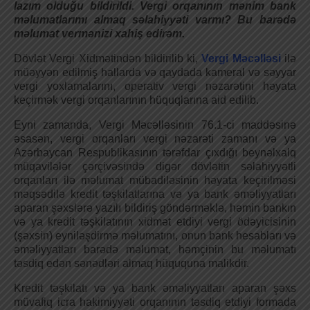
lazım olduğu bildirildi. Vergi orqanının mənim bank
məlumatlarımı almaq səlahiyyəti varmı? Bu barədə
məlumat vermənizi xahiş edirəm.
Dövlət Vergi Xidmətindən bildirilib ki,
Vergi Məcəlləsi
ilə
müəyyən edilmiş hallarda və qaydada kameral və səyyar
vergi yoxlamalarını, operativ vergi nəzarətini həyata
keçirmək vergi orqanlarının hüquqlarına aid edilib.
Eyni zamanda, Vergi Məcəlləsinin 76.1-ci maddəsinə
əsasən, vergi orqanları vergi nəzarəti zamanı və ya
Azərbaycan Respublikasının tərəfdar çıxdığı beynəlxalq
müqavilələr çərçivəsində digər dövlətin səlahiyyətli
orqanları ilə məlumat mübadiləsinin həyata keçirilməsi
məqsədilə kredit təşkilatlarına və ya bank əməliyyatları
aparan şəxslərə yazılı bildiriş göndərməklə, həmin bankın
və ya kredit təşkilatının xidmət etdiyi vergi ödəyicisinin
(şəxsin) eyniləşdirmə məlumatını, onun bank hesabları və
əməliyyatları barədə məlumat, həmçinin bu məlumatı
təsdiq edən sənədləri almaq hüququna malikdir.
Kredit təşkilatı və ya bank əməliyyatları aparan şəxs
müvafiq icra hakimiyyəti orqanının təsdiq etdiyi formada