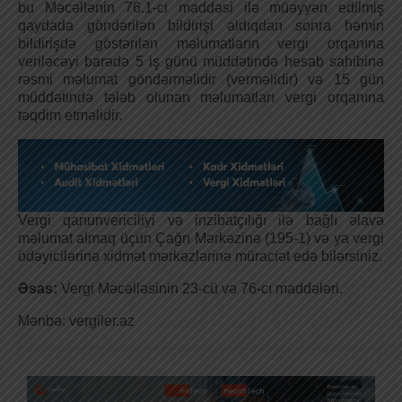
bu Məcəllənin 76.1-ci maddəsi ilə müəyyən edilmiş
qaydada göndərilən bildirişi aldıqdan sonra həmin
bildirişdə göstərilən məlumatların vergi orqanına
veriləcəyi barədə 5 iş günü müddətində hesab sahibinə
rəsmi məlumat göndərməlidir (verməlidir) və 15 gün
müddətində tələb olunan məlumatları vergi orqanına
təqdim etməlidir.
Vergi qanunvericiliyi və inzibatçılığı ilə bağlı əlavə
məlumat almaq üçün Çağrı Mərkəzinə (195-1) və ya vergi
ödəyicilərinə xidmət mərkəzlərinə müraciət edə bilərsiniz.
Əsas:
Vergi Məcəlləsinin 23-cü və 76-cı maddələri.
Mənbə: vergiler.az