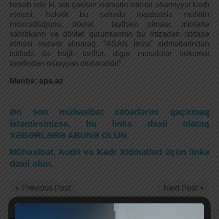
hesab edir ki, adı çəkilən xidmətin ictimai əhəmiyyət kəsb
etməsi, hələlik bu sahədə rəqabətsiz mühitin
mövcudluğunu, dövlət layihəsi olması, minlərlə
sahibkarın və dövlət qurumlarının bu imzadan istifadə
etməsi nəzərə alınaraq, “ASAN İmza” xidmətlərindən
istifadə ilə bağlı tariflər, digər məsələlər hökumət
tərəfindən müəyyən olunmalıdır”.
Mənbə: apa.az
Ən son mühasibat xəbərlərini qaçırmaq
istəmirsinizsə, bu linkə daxil olaraq
XƏBƏRLƏRƏ ABUNƏ OLUN.
Mühasibat, Audit və Kadr Xidmətləri üçün linkə
daxil olun.
Previous Post
Next Post