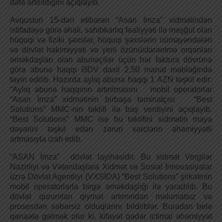
dəfə artırıldığını açıqlayıb.
Avqustun 15-dən etibarən “Asan İmza” xidmətindən
istifadəyə görə əhali, sahibkarlıq fəaliyyəti ilə məşğul olan
hüquqi və fiziki şəxslər, hüquqi şəxslərin nümayəndələri
və dövlət hakimiyyəti və yerli özünüidarəetmə orqanları
əməkdaşları olan abunəçilər üçün hər faktura dövrünə
görə abunə haqqı ƏDV daxil 2.50 manat məbləğində
təyin edilib. Hazırda aylıq abunə haqqı 1 AZN təşkil edir:
“Aylıq abunə haqqının artırılmasını mobil operatorlar
“Asan İmza” xidmətinin birbaşa təminatçısı “Best
Solutions” MMC-nin təklifi ilə baş verdiyini açıqlayıb.
“Best Solutions” MMC isə bu təklifini xidmətin maya
dəyərini təşkil edən zəruri xərclərin əhəmiyyətli
artmasıyla izah edib.
“ASAN İmza” dövlət layihəsidir. Bu xidmət Vergilər
Nazirliyi və Vətəndaşlara Xidmət və Sosial İnnovasiyalar
üzrə Dövlət Agentliyi (VXSİDA) “Best Solutions” şirkətinin
mobil operatorlarla birgə əməkdaşlığı ilə yaradılıb. Bu
dövlət qurumları qiymət artımından məlumatsız və
prosesdən xəbərsiz olduqlarını bildirblər. Buradan belə
qənaətə gəlmək olur ki, kifayət qədər ictimai əhəmiyyət