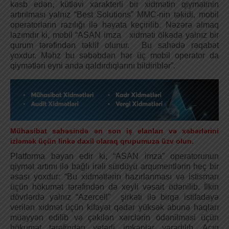
kəsb edən, kütləvi xarakterli bir xidmətin qiymətinin
artırılması yalnız “Best Solutions” MMC-nin təkidi, mobil
operatorların razılığı ilə həyata keçirilib. Nəzərə almaq
lazımdır ki, mobil “ASAN imza xidməti ölkədə yalnız bir
qurum tərəfindən təklif olunur. Bu sahədə rəqabət
yoxdur. Məhz bu səbəbdən hər üç mobil operator da
qiymətləri eyni anda qaldırdıqlarını bildiriblər”.
Mühasibat sahəsində ən son iş elanları və xəbərlərini
izləmək üçün linkə daxil olaraq qrupumuza üzv olun.
Platforma bəyan edir ki, “ASAN imza” operatorunun
qiymət artımı ilə bağlı irəli sürdüyü arqumentlərin heç bir
əsası yoxdur: “Bu xidmətlərin hazırlanması və istismarı
üçün hökumət tərəfindən də xeyli vəsait ödənilib. İlkin
dövrlərdə yalnız “Azercell” şirkəti ilə birgə istifadəyə
verilən xidmət üçün kifayət qədər yüksək abunə haqları
müəyyən edilib və çəkilən xərclərin ödənilməsi üçün
hökumət tərəfindən yetərli imkanlar yaradılıb. Açıq