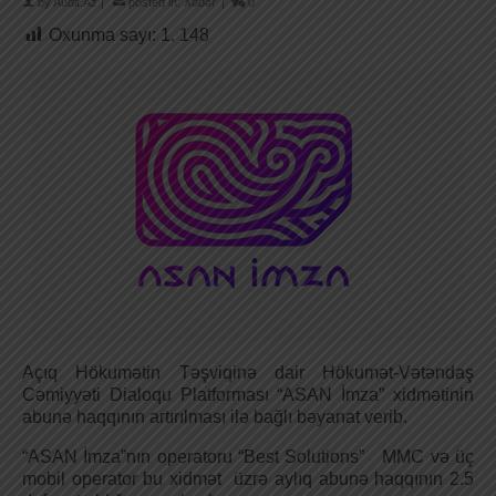
by
Audit.Az
|
posted in:
Xəbər
|
0
Oxunma sayı:
1. 148
Açıq Hökumətin Təşviqinə dair Hökumət-Vətəndaş
Cəmiyyəti Dialoqu Platforması “ASAN İmza” xidmətinin
abunə haqqının artırılması ilə bağlı bəyanat verib.
“ASAN İmza”nın operatoru “Best Solutions” MMC və üç
mobil operator bu xidmət üzrə aylıq abunə haqqının 2.5