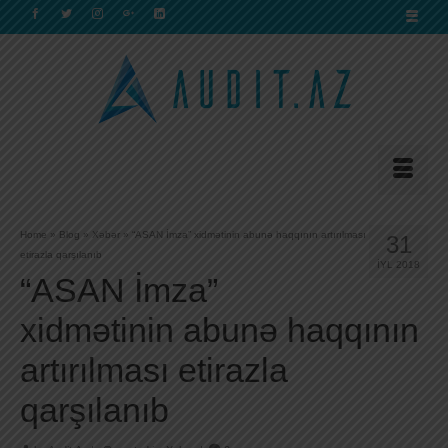
Home
»
Blog
»
Xəbər
»
“ASAN İmza” xidmətinin abunə haqqının artırılması
31
etirazla qarşılanıb
İYL 2018
“ASAN İmza”
xidmətinin abunə haqqının
artırılması etirazla
qarşılanıb