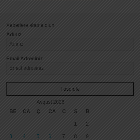
Xəbərlərə abunə olun
Adınız
Email Adresiniz
Təsdiqlə
Avqust 2026
BE
ÇA
Ç
CA
C
Ş
B
1
2
3
4
5
6
7
8
9