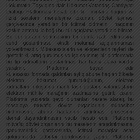
Hökumətin Təşviqinə dair Hökumət-Vətəndaş Cəmiyyəti
Dialoqu Platforması hesab edir ki, minlərlə hüquqi və
fiziki şəxslərin mənafeyinə toxunan, dövlət layihəsi
çərçivəsində yaradılan bir ictimai xidmətin haqqının
kəskin artması ilə bağlı bu cür açıqlama yetərli ola bilməz.
Bu cür qərarın verilməsinin bir cümlə izah edilməsinə
cəhd göstərilməsi, ətraflı məlumat açıqlanmaması
yolverilməzdir. Mütəxəssislərin və ekspertlərin rəyləri də
göstərir ki, artıq qurulmuş və işə salınmış bir platformada
bu tip xidmətlərin göstərilməsi hər hansı əlavə xərclər
yaratmır. Platforma bəyan edir
ki, əsassız formada qaldırılan aylıq abunə haqları ölkədə
elektron hökumət quruculuğunun, elektron
xidmətlərin inkişafına mənfi təsir göstərir, vətəndaşların
elektron mühitə marağının azalmasına gətirib çıxarır.
Platforma yuxarıda qeyd olunanları nəzərə alaraq, bu
məsələyə müvafiq dövlət orqanlarının münasibət
bildirməsini, abunə haqlarının artırılması prosesinin
dərhal dayandırılmasını vacib hesab edir. Platforma
müvafiq dövlət orqanlarını bu məsələnin araşdırılmasına,
qanunvericilik çərçivəsində, ictimai maraqlar əsas
götürülməklə tədbirlər görülməsinə çağırır. Platforma