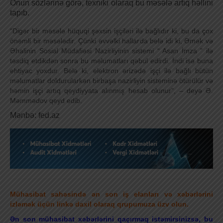
Onun sözlərinə görə, texniki olaraq bu məsələ artıq həllini
tapıb.
“Digər bir məsələ hüquqi şəxsin işçiləri ilə bağlıdır ki, bu da çox
önəmli bir məsələdir. Çünki əvvəlki hallarda belə idi ki, Əmək və
Əhalinin Sosial Müdafiəsi Nazirliyinin sistemi “ Asan İmza ” ilə
təsdiq etdikdən sonra bu məlumatları qəbul edirdi. İndi isə buna
ehtiyac yoxdur. Belə ki, elektron ərizədə işçi ilə bağlı bütün
məlumatlar doldurularkən birbaşa nazirliyin sisteminə ötürülür və
həmin işçi artıq qeydiyyata alınmış hesab olunur”, – deyə Ə.
Məmmədov qeyd edib.
Mənbə: fed.az
Mühasibat sahəsində ən son iş elanları və xəbərlərini
izləmək üçün linkə daxil olaraq qrupumuza üzv olun.
Ən son mühasibat xəbərlərini qaçırmaq istəmirsinizsə, bu