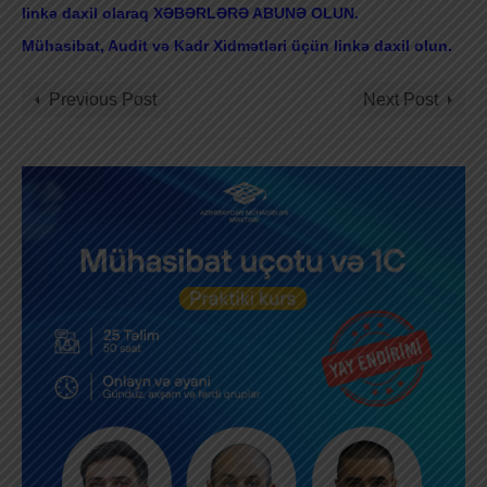
linkə daxil olaraq XƏBƏRLƏRƏ ABUNƏ OLUN.
Mühasibat, Audit və Kadr Xidmətləri üçün linkə daxil olun.
Previous Post
Next Post