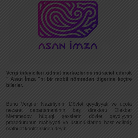
Vergi ödəyiciləri xidmət mərkəzlərinə müraciət edərək
“ Asan İmza ”nı bir mobil nömrədən digərinə keçirə
bilərlər.
Bunu Vergilər Nazirliyinin Dövlət qeydiyyatı və uçota
nəzarət departamentinin baş direktoru Ələkbər
Məmmədov hüquqi şəxslərin dövlət qeydiyyatı
prosedurunun mahiyyəti və üstünlüklərinə həsr edilmiş
mətbuat konfransında deyib.