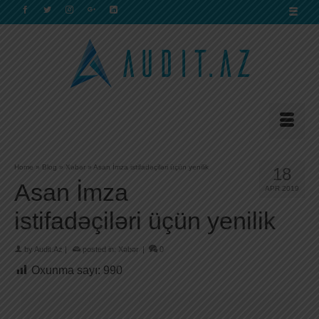
Home
»
Blog
»
Xəbər
»
Asan İmza istifadəçiləri üçün yenilik
18
Asan İmza
APR 2019
istifadəçiləri üçün yenilik
by
Audit.Az
|
posted in:
Xəbər
|
0
Oxunma sayı:
990