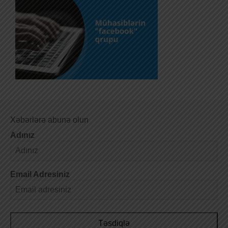
Xəbərlərə abunə olun
Adınız
Email Adresiniz
Təsdiqlə