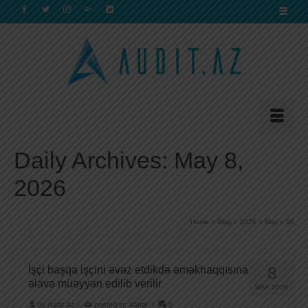
Daily Archives: May 8,
2026
Home
»
Blog
»
2026
»
May
»
08
İşçi başqa işçini əvəz etdikdə əməkhaqqısına
8
əlavə müəyyən edilib verilir
MAY 2026
by
Audit.Az
|
posted in:
Xəbər
|
0