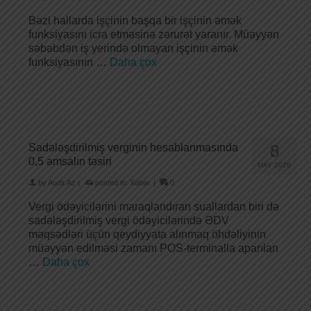
Bəzi hallarda işçinin başqa bir işçinin əmək
funksiyasını icra etməsinə zərurət yaranır. Müəyyən
səbəbdən iş yerində olmayan işçinin əmək
funksiyasının …
Daha çox
Sadələşdirilmiş verginin hesablanmasında
8
0,5 əmsalın təsiri
MAY 2026
by
Audit.Az
|
posted in:
Xəbər
|
0
Vergi ödəyicilərini maraqlandıran suallardan biri də
sadələşdirilmiş vergi ödəyicilərində ƏDV
məqsədləri üçün qeydiyyata alınmaq öhdəliyinin
müəyyən edilməsi zamanı POS-terminalla aparılan
…
Daha çox