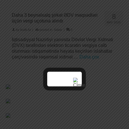
Daha 3 beynəlxalq şirkət ƏDV məqsədləri
8
üçün vergi uçotuna alınıb
MAY 2026
by
Audit.Az
|
posted in:
Xəbər
|
0
İqtisadiyyat Nazirliyi yanında Dövlət Vergi Xidməti
(DVX) tərəfindən elektron ticarətin vergiyə cəlb
olunması istiqamətində həyata keçirilən islahatlar
çərçivəsində rəqəmsal xidmət …
Daha çox