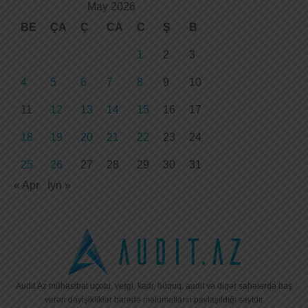
May 2026
BE
ÇA
Ç
CA
C
Ş
B
1
2
3
4
5
6
7
8
9
10
11
12
13
14
15
16
17
18
19
20
21
22
23
24
25
26
27
28
29
30
31
« Apr
İyn »
Audit.Az mühasibat uçotu, vergi, kadr, hüquq, audit və digər sahələrdə baş
verən dəyişikliklər barədə məlumatların paylaşıldığı saytdır