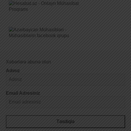
Xəbərlərə abunə olun
Adınız
Email Adresiniz
Təsdiqlə