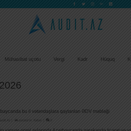
Mühasibat uçotu
Vergi
Kadr
Hüquq
K
 2026
baycanda bu il vətəndaşlara qaytarılan ƏDV məbləği
Audit.Az
|
posted in:
Xəbər
|
0
lin yanvar-aprel aylarında Azərbaycanda pərakəndə ticarət və ya