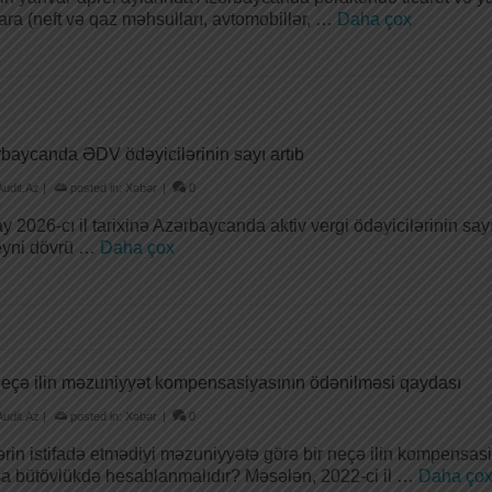
ara (neft və qaz məhsulları, avtomobillər, …
Daha çox
baycanda ƏDV ödəyicilərinin sayı artıb
Audit.Az
|
posted in:
Xəbər
|
0
y 2026-cı il tarixinə Azərbaycanda aktiv vergi ödəyicilərinin sayı
 eyni dövrü …
Daha çox
neçə ilin məzuniyyət kompensasiyasının ödənilməsi qaydası
Audit.Az
|
posted in:
Xəbər
|
0
lərin istifadə etmədiyi məzuniyyətə görə bir neçə ilin kompensas
a bütövlükdə hesablanmalıdır? Məsələn, 2022-ci il …
Daha ço