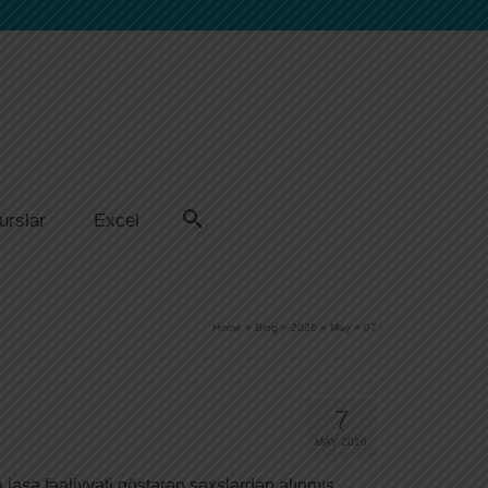
urslar
Excel
Home
»
Blog
»
2026
»
May
»
07
7
MAY 2026
 iaşə fəaliyyəti göstərən şəxslərdən alınmış