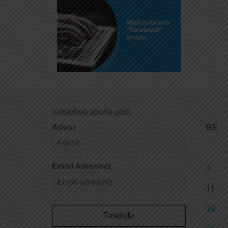
Xəbərlərə abunə olun
Adınız
BE
Email Adresiniz
4
11
18
Təsdiqlə