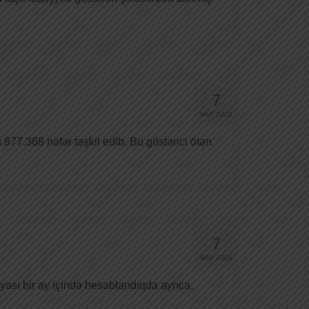
7
MAY 2026
 877.368 nəfər təşkil edib. Bu göstərici ötən
7
MAY 2026
iyası bir ay içində hesablandıqda ayrıca,
x