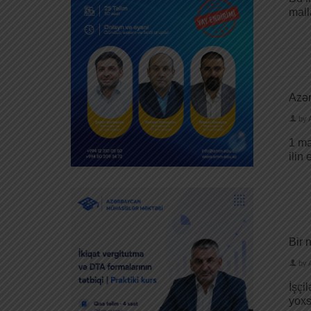
mall
Azər
by
1 ma
ilin
Bir 
by
İşçi
yoxs