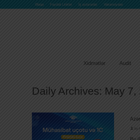
Əlaqə
Faydalı Linklər
İş axtaranlar
Vakansiyalar
Xidmətlər
Audit
Daily Archives: May 7,
Azər
by
Bu i