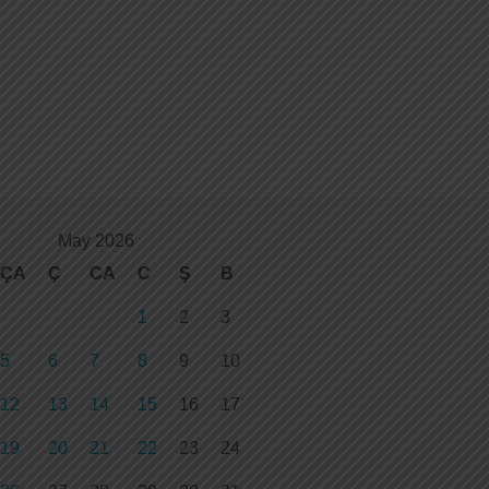
May 2026
ÇA
Ç
CA
C
Ş
B
1
2
3
5
6
7
8
9
10
12
13
14
15
16
17
19
20
21
22
23
24