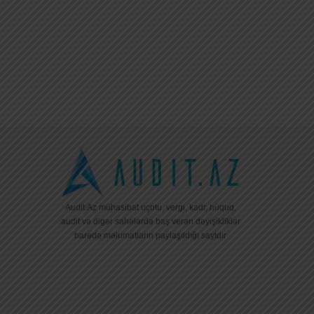
Audit.Az mühasibat uçotu, vergi, kadr, hüquq,
audit və digər sahələrdə baş verən dəyişikliklər
barədə məlumatların paylaşıldığı saytdır