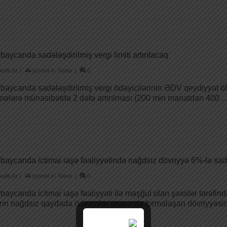
baycanda sadələşdirilmiş vergi limiti artırılacaq
Audit.Az
|
posted in:
Xəbər
|
0
baycanda sadələşdirilmiş vergi ödəyicilərinin ƏDV qeydiyyat ö
ələrə münasibətdə 2 dəfə artırılması (200 min manatdan 400
baycanda ictimai iaşə fəaliyyətində nağdsız dövriyyə 6%-lə sad
Audit.Az
|
posted in:
Xəbər
|
0
baycanda ictimai iaşə fəaliyyəti ilə məşğul olan şəxslər tərəf
rın nağdsız qaydada ödəmələr əsasında formalaşan dövriyyəs