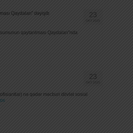
ması Qaydaları” dəyişib
23
OKT 2025
rüsumunun qaytarılması Qaydaları”nda
23
OKT 2025
(ofisiantlar) nə qədər məcburi dövlət sosial
ox