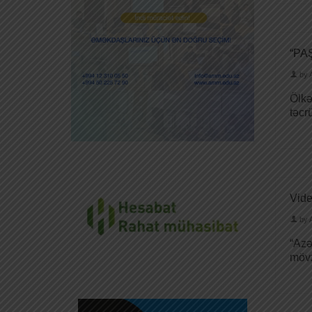
“PAŞ
by
Ölkə
təcr
Vide
by
“Azə
mövz