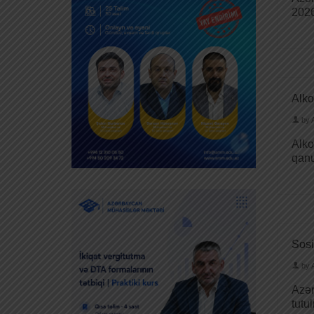
2026
Alko
by
Alko
qanu
Sosi
by
Azər
tutu