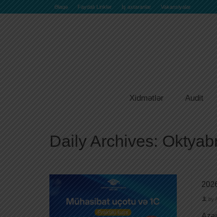
Əlaqə
Faydalı Linklər
İş axtaranlar
Vakansiyalar
Xidmətlər
Audit
Daily Archives: Oktyab
2026
by
Azər