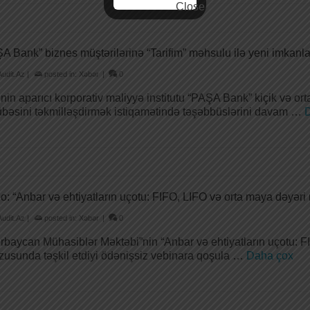
A Bank” biznes müştərilərinə “Tarifim” məhsulu ilə yeni imkanla
Audit.Az
|
posted in:
Xəbər
|
0
nin aparıcı korporativ maliyyə institutu “PAŞA Bank” kiçik və or
übəsini təkmilləşdirmək istiqamətində təşəbbüslərini davam …
D
o: “Anbar və ehtiyatların uçotu: FIFO, LIFO və orta maya dəyəri
Audit.Az
|
posted in:
Xəbər
|
0
rbaycan Mühasiblər Məktəbi”nin “Anbar və ehtiyatların uçotu: 
usunda təşkil etdiyi ödənişsiz vebinara qoşula …
Daha çox