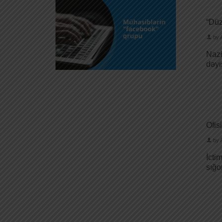
“Düz
by
Nazi
dəyi
Ofis
by
İcti
sığo