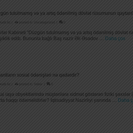
gün tutulmamış və ya artıq ödənilmiş dövlət rüsumunun qaytarıl
Audit.Az
|
posted in:
Uncategorized
|
0
rlər Kabineti “Düzgün tutulmamış və ya artıq ödənilmiş dövlət 
şiklik edib. Bununla bağlı Baş nazir Əli Əsədov …
Daha çox
iantların sosial ödənişləri nə qədərdir?
Audit.Az
|
posted in:
Xəbər
|
0
mai iaşə obyektlərində müştərilərə xidmət göstərən fiziki şəxslər 
rta haqqı ödəməlidirlər? İqtisadiyyat Nazirliyi yanında …
Daha ç