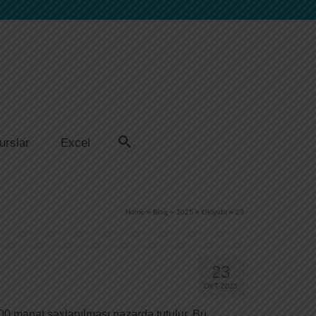
urslar
Excel
Home
»
Blog
»
2025
»
Oktyabr
»
23
23
OKT 2025
0 manat saxlanılması nəzərdə tutulur. Bu,