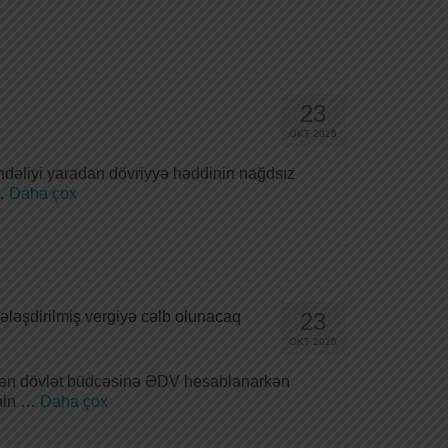
23
OKT 2025
hdəliyi yaradan dövriyyə həddinin nağdsız
 …
Daha çox
ələşdirilmiş vergiyə cəlb olunacaq
23
OKT 2025
indən dövlət büdcəsinə ƏDV hesablanarkən
inin …
Daha çox