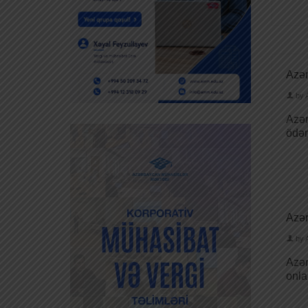
Azər
by
Azər
ödəm
Azər
by
Azər
onla