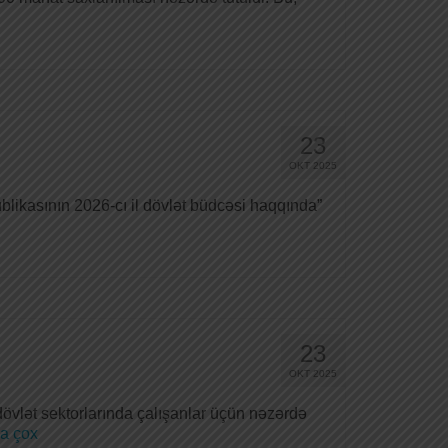
23
OKT 2025
ublikasının 2026-cı il dövlət büdcəsi haqqında”
23
OKT 2025
övlət sektorlarında çalışanlar üçün nəzərdə
a çox