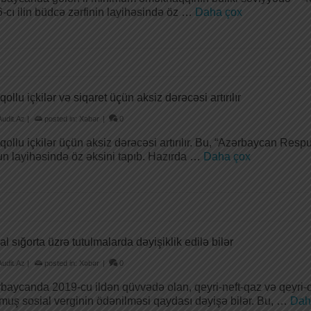
-cı ilin büdcə zərfinin layihəsində öz …
Daha çox
qollu içkilər və siqaret üçün aksiz dərəcəsi artırılır
Audit.Az
|
posted in:
Xəbər
|
0
qollu içkilər üçün aksiz dərəcəsi artırılır. Bu, “Azərbaycan Resp
n layihəsində öz əksini tapıb. Hazırda …
Daha çox
al sığorta üzrə tutulmalarda dəyişiklik edilə bilər
Audit.Az
|
posted in:
Xəbər
|
0
baycanda 2019-cu ildən qüvvədə olan, qeyri-neft-qaz və qeyri-d
lmuş sosial verginin ödənilməsi qaydası dəyişə bilər. Bu, …
Dah