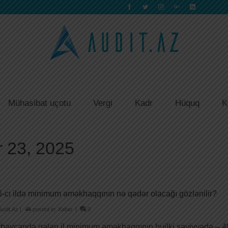
Mühasibat uçotu
Vergi
Kadr
Hüquq
K
r 23, 2025
-cı ildə minimum əməkhaqqının nə qədər olacağı gözlənilir?
Audit.Az
|
posted in:
Xəbər
|
0
baycanda gələn il minimum əməkhaqqının builki səviyyədə – 40