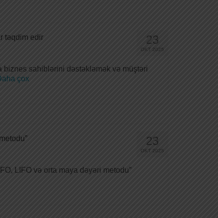
r təqdim edir
23
OKT 2025
ta biznes sahiblərini dəstəkləmək və müştəri
aha çox
 metodu”
23
OKT 2025
FIFO, LIFO və orta maya dəyəri metodu”