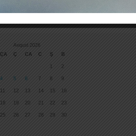
Avqust 2026
ÇA
Ç
CA
C
Ş
B
1
2
4
5
6
7
8
9
11
12
13
14
15
16
18
19
20
21
22
23
25
26
27
28
29
30