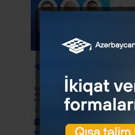
Bu, 202
Sənədə
fəaliyy
Mənbə: 