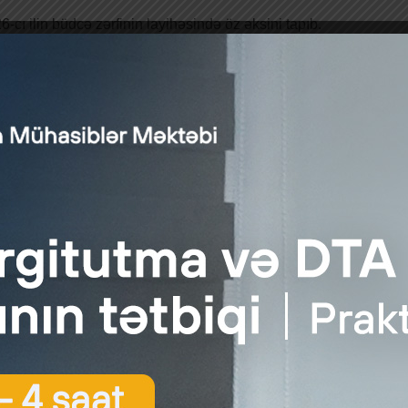
6-cı ilin büdcə zərfinin layihəsində öz əksini tapıb.
 əsasən, yenilik 2026-2029-cu illər üzrə gəlir siyasətinin
ətinin
dəstəklənməsi və vergi yükünün azaldılması məqsədilə plan
report.az