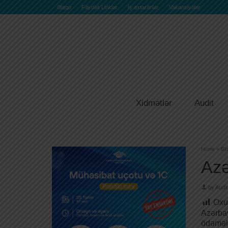
Əlaqə
Faydalı Linklər
İş axtaranlar
Vakansiyalar
Xidmətlər
Audit
Home
»
Bl
Azə
by
Audit
Oxu
Azərb
ödəmələ