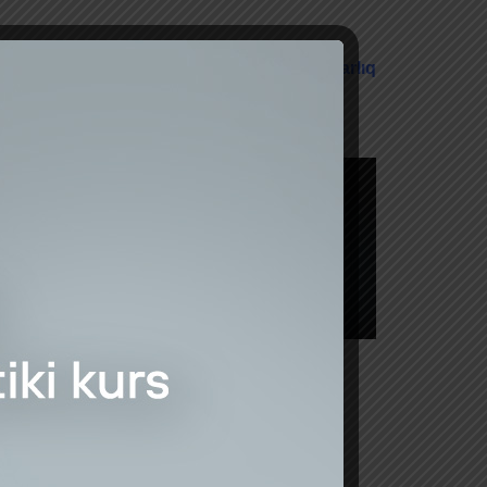
 əsas istiqamətlərindən biri kimi,
sahibkarlıq
laşdırılır.