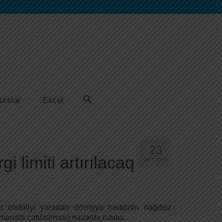
urslar
Excel
23
 limiti artırılacaq
OKT 2025
öhdəliyi yaradan dövriyyə həddinin nağdsız
nata çatdırılması) nəzərdə tutulur.