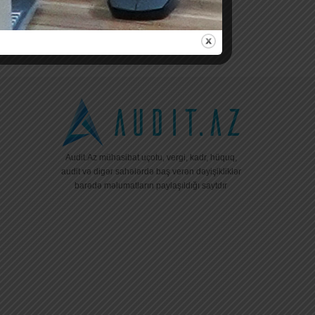
Audit.Az mühasibat uçotu, vergi, kadr, hüquq,
audit və digər sahələrdə baş verən dəyişikliklər
barədə məlumatların paylaşıldığı saytdır