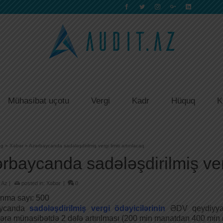
Mühasibat uçotu
Vergi
Kadr
Hüquq
K
og
»
Xəbər
»
Azərbaycanda sadələşdirilmiş vergi limiti artırılacaq
rbaycanda sadələşdirilmiş vergi
.Az
|
posted in:
Xəbər
|
0
nma sayı:
500
aycanda
sadələşdirilmiş vergi ödəyicilərinin
ƏDV qeydiyyat 
rə münasibətdə 2 dəfə artırılması (200 min manatdan 400 min ma