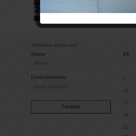
Xəbərlərə abunə olun
Adınız
BE
Email Adresiniz
3
10
17
Təsdiqlə
24
31