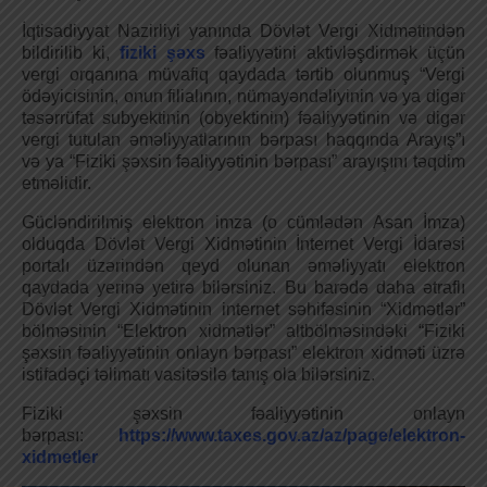
İqtisadiyyat Nazirliyi yanında Dövlət Vergi Xidmətindən
bildirilib ki,
fiziki şəxs
fəaliyyətini aktivləşdirmək üçün
vergi orqanına müvafiq qaydada tərtib olunmuş “Vergi
ödəyicisinin, onun filialının, nümayəndəliyinin və ya digər
təsərrüfat subyektinin (obyektinin) fəaliyyətinin və digər
vergi tutulan əməliyyatlarının bərpası haqqında Arayış”ı
və ya “Fiziki şəxsin fəaliyyətinin bərpası” arayışını təqdim
etməlidir.
Gücləndirilmiş elektron imza (o cümlədən Asan İmza)
olduqda Dövlət Vergi Xidmətinin İnternet Vergi İdarəsi
portalı üzərindən qeyd olunan əməliyyatı elektron
qaydada yerinə yetirə bilərsiniz. Bu barədə daha ətraflı
Dövlət Vergi Xidmətinin internet səhifəsinin “Xidmətlər”
bölməsinin “Elektron xidmətlər” altbölməsindəki “Fiziki
şəxsin fəaliyyətinin onlayn bərpası” elektron xidməti üzrə
istifadəçi təlimatı vasitəsilə tanış ola bilərsiniz.
Fiziki şəxsin fəaliyyətinin onlayn
bərpası:
https://www.taxes.gov.az/az/page/elektron-
xidmetler