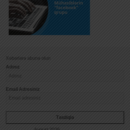
Xəbərlərə abunə olun
Adınız
Email Adresiniz
Təsdiqlə
Avqust 2026