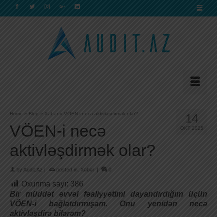
Home
»
Blog
»
Xəbər
»
VÖEN-i necə aktivləşdirmək olar?
14
VÖEN-i necə
OKT 2025
aktivləşdirmək olar?
by
Audit.Az
|
posted in:
Xəbər
|
0
Oxunma sayı:
386
Bir müddət əvvəl fəaliyyətimi dayandırdığım üçün
VÖEN-i bağlatdırmışam. Onu yenidən necə
aktivləşdirə bilərəm?