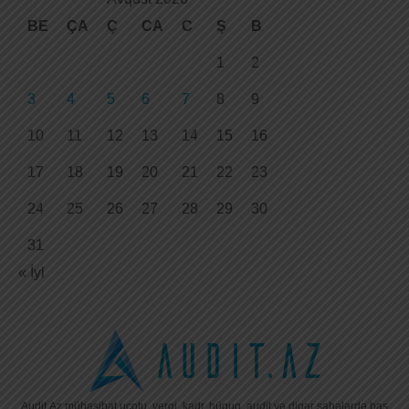
BE
ÇA
Ç
CA
C
Ş
B
1
2
3
4
5
6
7
8
9
10
11
12
13
14
15
16
17
18
19
20
21
22
23
24
25
26
27
28
29
30
31
« İyl
Audit.Az mühasibat uçotu, vergi, kadr, hüquq, audit və digər sahələrdə baş