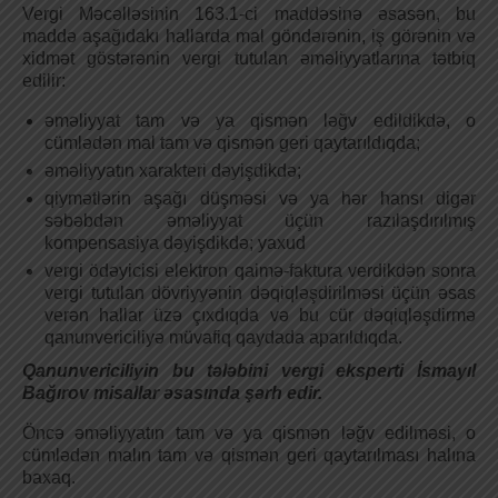
Vergi Məcəlləsinin 163.1-ci maddəsinə əsasən, bu
maddə aşağıdakı hallarda mal göndərənin, iş görənin və
xidmət göstərənin vergi tutulan əməliyyatlarına tətbiq
edilir:
əməliyyat tam və ya qismən ləğv edildikdə, o
cümlədən mal tam və qismən geri qaytarıldıqda;
əməliyyatın xarakteri dəyişdikdə;
qiymətlərin aşağı düşməsi və ya hər hansı digər
səbəbdən əməliyyat üçün razılaşdırılmış
kompensasiya dəyişdikdə; yaxud
vergi ödəyicisi elektron qaimə-faktura verdikdən sonra
vergi tutulan dövriyyənin dəqiqləşdirilməsi üçün əsas
verən hallar üzə çıxdıqda və bu cür dəqiqləşdirmə
qanunvericiliyə müvafiq qaydada aparıldıqda.
Qanunvericiliyin bu tələbini vergi eksperti İsmayıl
Bağırov misallar əsasında şərh edir.
Öncə əməliyyatın tam və ya qismən ləğv edilməsi, o
cümlədən malın tam və qismən geri qaytarılması halına
baxaq.