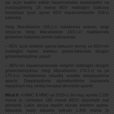
ayı üçün təqdim edilən bəyannamədə dəqiqləşdirir və
əvəzləşdirilmiş 18 manat ƏDV məbləğini büdcəyə
hesablayır (iyun ayının ƏDV bəyannaməsinin 318-ci
sətrində).
Vergi Məcəlləsinin 163.2-ci maddəsinə əsasən, vergi
ödəyicisi Vergi Məcəlləsinin 163.1-ci maddəsində
göstərilən hallardan birinin nəticəsində:
– ƏDV üçün elektron qaimə-fakturanı vermiş və ƏDV-nin
məbləğini həmin elektron qaimə-fakturada düzgün
göstərməmişdirsə; yaxud
– ƏDV-nin bəyannaməsində verginin məbləğini düzgün
göstərməmişdirsə, Vergi Məcəlləsinin 174.2-ci və ya
175.5-ci maddələrinə müvafiq surətdə dəqiqləşdirmə
aparılır. Dəqiqləşdirmə qiymətləndirmə bazasında
dəyişikliyin baş verdiyi hesabat dövründə aparılır.
Misal 6:
A MMC B MMC-yə 2020-ci ilin may ayında 1.180
manat (o cümlədən 180 manat ƏDV) dəyərində mal
göndərib. Lakin alıcıya təqdim olunan elektron qaimə-
fakturada malın dəyərini səhvən 1.400 manat (o