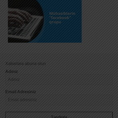
Xəbərlərə abunə olun
Adınız
Email Adresiniz
Təsdiqlə