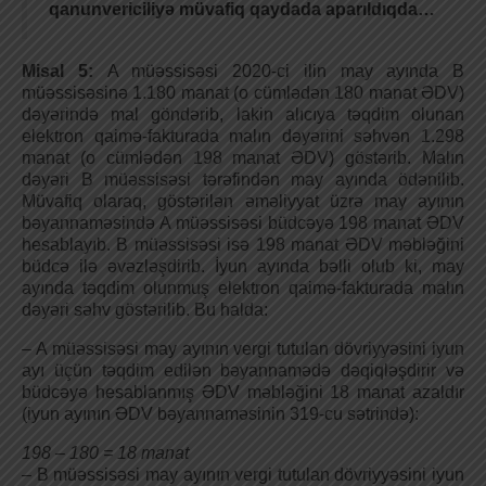
qanunvericiliyə müvafiq qaydada aparıldıqda…
Misal 5:
A müəssisəsi 2020-ci ilin may ayında B
müəssisəsinə 1.180 manat (o cümlədən 180 manat ƏDV)
dəyərində mal göndərib, lakin alıcıya təqdim olunan
elektron qaimə-fakturada malın dəyərini səhvən 1.298
manat (o cümlədən 198 manat ƏDV) göstərib. Malın
dəyəri B müəssisəsi tərəfindən may ayında ödənilib.
Müvafiq olaraq, göstərilən əməliyyat üzrə may ayının
bəyannaməsində A müəssisəsi büdcəyə 198 manat ƏDV
hesablayıb. B müəssisəsi isə 198 manat ƏDV məbləğini
büdcə ilə əvəzləşdirib. İyun ayında bəlli olub ki, may
ayında təqdim olunmuş elektron qaimə-fakturada malın
dəyəri səhv göstərilib. Bu halda:
– A müəssisəsi may ayının vergi tutulan dövriyyəsini iyun
ayı üçün təqdim edilən bəyannamədə dəqiqləşdirir və
büdcəyə hesablanmış ƏDV məbləğini 18 manat azaldır
(iyun ayının ƏDV bəyannaməsinin 319-cu sətrində):
198 – 180 = 18 manat
– B müəssisəsi may ayının vergi tutulan dövriyyəsini iyun