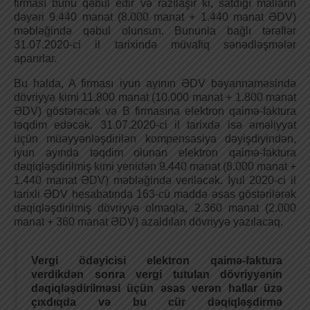
firması bunu qəbul edir və razılaşır ki, satdığı malların
dəyəri 9.440 manat (8.000 manat + 1.440 manat ƏDV)
məbləğində qəbul olunsun. Bununla bağlı tərəflər
31.07.2020-ci il tarixində müvafiq sənədləşmələr
aparırlar.
Bu halda, A firması iyun ayının ƏDV bəyannaməsində
dövriyyə kimi 11.800 manat (10.000 manat + 1.800 manat
ƏDV) göstərəcək və B firmasına elektron qaimə-faktura
təqdim edəcək. 31.07.2020-ci il tarixdə isə əməliyyat
üçün müəyyənləşdirilən kompensasiya dəyişdiyindən,
iyun ayında təqdim olunan elektron qaimə-faktura
dəqiqləşdirilmiş kimi yenidən 9.440 manat (8.000 manat +
1.440 manat ƏDV) məbləğində veriləcək. İyul 2020-ci il
tarixli ƏDV hesabatında 163-cü maddə əsas göstərilərək
dəqiqləşdirilmiş dövriyyə olmaqla, 2.360 manat (2.000
manat + 360 manat ƏDV) azaldılan dövriyyə yazılacaq.
Vergi ödəyicisi elektron qaimə-faktura
verdikdən sonra vergi tutulan dövriyyənin
dəqiqləşdirilməsi üçün əsas verən hallar üzə
çıxdıqda və bu cür dəqiqləşdirmə