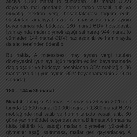
alıcıya 1.180 manat (o cümlədən 180 manat ƏDV)
dəyərində mal göndərib, həmin tarixə vəsaiti alıb və
müvafiq elektron vergi hesab-fakturası təqdim edib.
Göstərilən əməliyyat üzrə A müəssisəsi may ayının
bəyannaməsində büdcəyə 180 manat ƏDV hesablayıb.
İyun ayında malın qiyməti aşağı salınaraq 944 manat (o
cümlədən 144 manat ƏDV) razılaşdırılıb və həmin ayda
da alıcı tərəfindən ödənilib.
Bu halda, A müəssisəsi may ayının vergi tutulan
dövriyyəsini iyun ayı üçün təqdim edilən bəyannamədə
dəqiqləşdirir və büdcəyə hesablanan ƏDV məbləğini 36
manat azaldır (iyun ayının ƏDV bəyannaməsinin 319-cu
sətrində).
180 – 144 = 36 manat.
Misal 4:
Tutaq ki, A firması B firmasına 28 iyun 2020-ci il
tarixdə 11.800 manat (10.000 manat + 1.800 manat ƏDV)
məbləğində mal satıb və həmin tarixdə vəsaiti alıb. 30
günə yaxın müddət keçəndən sonra B firması A firmasına
iddia bildirib ki, satdığı malların qiymətləri yüksəkdir,
qiymətlər aşağı salınmasa, mallar geri qaytarılacaq. A