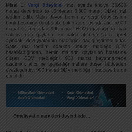
Misal 1:
Vergi ödəyicisi
mart ayında alıcıya 23.600
manat dəyərində (o cümlədən 3.600 manat ƏDV) mal
təqdim edib. Malın dəyəri həmin ay vergi ödəyicisinin
bank hesabına daxil olub. Lakin aprel ayında alıcı 5.900
manat (o cümlədən 900 manat ƏDV) məbləğində malı
satıcıya geri qaytarıb. Bu halda alıcı və satıcı aprel
ayındakı dövriyyələrinin məbləğini dəqiqləşdirməlidirlər.
Satıcı mal təqdim edərkən ümumi məbləğə ƏDV
hesabladığından, həmin malların qaytarılan hissəsinə
düşən ƏDV məbləğini 900 manat bəyannamədə
azaltmalı, alıcı isə qaytardığı mallara düşən büdcədən
əvəzləşdirdiyi 900 manat ƏDV məbləğini büdcəyə bərpa
etməlidir.
Əməliyyatın xarakteri dəyişdikdə…