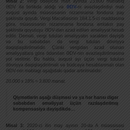
Misal 2:
Vergi ödəyicisi mart ayında 23.600 manatlıq
ƏDV ilə birlikdə aldığı və
ƏDV-
ni əvəzləşdirdiyi malı
avqust ayında müəssisənin nizamnamə fonduna pay
şəklində qoyub. Vergi Məcəlləsinin 164.1.5-ci maddəsinə
görə, müəssisənin nizamnamə fonduna əmlakın pay
şəklində qoyuluşu ƏDV-dən azad edilən əməliyyat hesab
edilir. Deməli, vergi tutulan əməliyyatın xarakteri dəyişib
və bu səbəbdən də vergi tutulan dövriyyə
dəqiqləşdirilməlidir. Çünki vergidən azad olunan
əməliyyatlara görə ödənilən ƏDV-nin əvəzləşdirilməsinə
yol verilmir. Bu halda, avqust ayı üçün vergi tutulan
dövriyyə dəqiqləşdirilməli və büdcəyə hesablanmalı olan
ƏDV-nin məbləgi aşağıdakı qədər artırılmalıdır:
20.000 x 18% = 3.600 manat.
Qiymətlərin aşağı düşməsi və ya hər hansı digər
səbəbdən əməliyyat üçün razılaşdırılmış
kompensasiya dəyişdikdə…
Misal 3:
2020-ci ilin may ayının 20-də A müəssisəsi