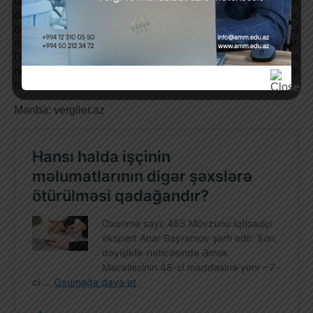
təqdim olunan elektron qaimə-fakturalarda dövriyyənin
dəqiqləşdirilməsi üçün əsas verən hallar aşkar olunursa,
bu halda həm satıcının, həm də alıcının dövriyyəsində
müvafiq dəqiqləşdirmələr aparmaq zəruriliyi yaranır.
Dövriyyənin dəqiqləşdirilməsi zamanı büdcəyə
hesablanmalı və ya əvəzləşdirilməli olan ƏDV məbləği
hər iki tərəfdə arta və ya azala bilər.
Mənbə: vergiler.az