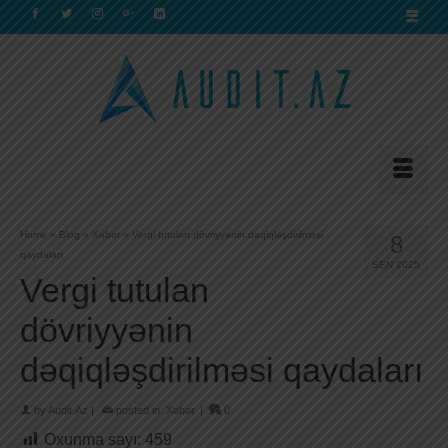
Home
»
Blog
»
Xəbər
»
Vergi tutulan dövriyyənin dəqiqləşdirilməsi
8
qaydaları
SEN 2025
Vergi tutulan
dövriyyənin
dəqiqləşdirilməsi qaydaları
by
Audit.Az
|
posted in:
Xəbər
|
0
Oxunma sayı:
459