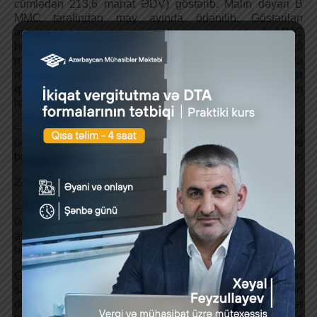
cümlədən 213,6 manat ƏDV) göstərib. Malın dəyəri B
MMC tərəfindən may ayında ödənilib. Göstərilən
əməliyyat üzrə may ayının bəyannaməsində A MMC
büdcəyə 213,6 manat ƏDV hesablayıb. B MMC isə 213,6
manat ƏDV məbləğini büdcə ilə əvəzləşdirib. İyun ayında
müəyyən olunub ki, may ayında təqdim edilmiş
elektron
qaimə-fakturada
malın dəyəri səhv göstərilib. Belə olan
halda:
– A MMC may ayının vergi tutulan dövriyyəsini iyun ayı
üçün təqdim edilən bəyannamədə dəqiqləşdirir və
büdcəyə hesablanmış ƏDV məbləğini 33,6 manat azaldır:
213,6 – 180 = 33,6 manat.
– B MMC may ayının vergi tutulan dövriyyəsini iyun ayı
üçün təqdim edilən bəyannamədə dəqiqləşdirir və
əvəzləşdirilmiş 33,6 manat ƏDV məbləğini büdcəyə
hesablayır.
Göründüyü kimi, təqdim olunan elektron qaimə-fakturalar
satıcıda ƏDV tutulan dövriyyəni, alıcıda isə əvəzləşdirilən
dövriyyəni müəyyən edir və bir-birinə bərabərdir. Əgər