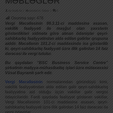
MƏBLƏĞLƏR
by
Audit.Az
|
posted in:
Xəbər
|
0
Oxunma sayı:
478
Vergi Məcəlləsinin 99.3.11-ci maddəsinə əsasən,
vəkillik fəaliyyəti ilə məşğul olan şəxslərin
göstərdikləri xidmətə görə alınan ödənişlər qeyri-
sahibkarlıq fəaliyyətindən əldə edilən gəlirlər qrupuna
aiddir. Məcəllənin 101.2-ci maddəsində isə göstərilib
ki, qeyri-sahibkarlıq fəaliyyəti üzrə illik gəlirdən 14 faiz
dərəcəsi ilə vergi tutulur.
Bu qaydaları “BSC Business Service Centre”
şirkətinin maliyyə-mühasibatlıq işləri üzrə mütəxəssisi
Vüsal Bayramlı şərh edir.
Vergi Məcəlləsinin
normalarından göründüyü kimi,
vəkillik fəaliyyətindən əldə edilən gəlir qeyri-sahibkarlıq
fəaliyyətinə aid olduğu üçün vəkillər gəlir vergisi
ödəyiciləridir. Fərdi qaydada fəaliyyət göstərən vəkillər,
Vergi Məcəlləsinin 101-ci maddəsinə əsasən, qeyri-
sahibkarlıq fəaliyyəti üzrə illik gəlirdən 14 faiz dərəcəsi ilə
vergi ödəyirlər.