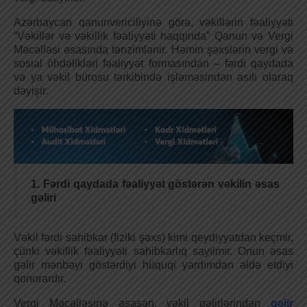
Azərbaycan qanunvericiliyinə görə, vəkillərin fəaliyyəti
“Vəkillər və vəkillik fəaliyyəti haqqında” Qanun və Vergi
Məcəlləsi əsasında tənzimlənir. Həmin şəxslərin vergi və
sosial öhdəlikləri fəaliyyət formasından – fərdi qaydada
və ya vəkil bürosu tərkibində işləməsindən asılı olaraq
dəyişir.
1. Fərdi qaydada fəaliyyət göstərən vəkilin əsas
gəliri
Vəkil fərdi sahibkar (fiziki şəxs) kimi qeydiyyatdan keçmir,
çünki vəkillik fəaliyyəti sahibkarlıq sayılmır. Onun əsas
gəlir mənbəyi göstərdiyi hüquqi yardımdan əldə etdiyi
qonorardır.
Vergi Məcəlləsinə əsasən, vəkil gəlirlərindən
gəlir