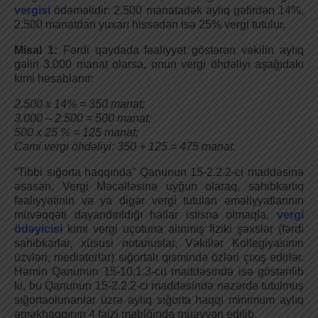
vergisi
ödəməlidir: 2.500 manatadək aylıq gəlirdən 14%,
2.500 manatdan yuxarı hissədən isə 25% vergi tutulur.
Misal 1:
Fərdi qaydada fəaliyyət göstərən vəkilin aylıq
gəliri 3.000 manat olarsa, onun vergi öhdəliyi aşağıdakı
kimi hesablanır:
2.500 x 14% = 350 manat;
3.000 – 2.500 = 500 manat;
500 x 25 % = 125 manat;
Cəmi vergi öhdəliyi: 350 + 125 = 475 manat.
“Tibbi sığorta haqqında” Qanunun 15-2.2.2-ci maddəsinə
əsasən, Vergi Məcəlləsinə uyğun olaraq, sahibkarlıq
fəaliyyətinin və ya digər vergi tutulan əməliyyatlarının
müvəqqəti dayandırıldığı hallar istisna olmaqla,
vergi
ödəyicisi
kimi vergi uçotuna alınmış fiziki şəxslər (fərdi
sahibkarlar, xüsusi notariuslar, Vəkillər Kollegiyasının
üzvləri, mediatorlar) sığortalı qismində özləri çıxış edirlər.
Həmin Qanunun 15-10.1.3-cü maddəsində isə göstərilib
ki, bu Qanunun 15-2.2.2-ci maddəsində nəzərdə tutulmuş
sığortaolunanlar üzrə aylıq sığorta haqqı minimum aylıq
əməkhaqqının 4 faizi məblğində müəyyən edilib.