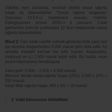
Vəkillər, eyni zamanda, məcburi dövlət sosial sığorta
haqqı da ödəməlidirlər. “Sosial sığorta haqqında”
Qanunun 14.5.5-ci maddəsinə əsasən, Vəkillər
Kollegiyasının üzvləri 2026-cı il yanvarın 1-dək
gəlirlərinin (xərclər çıxılmaqla) 10 faizi miqdarında sosial
siğorta ödəməlidirlər.
Misal 2:
Fərz edək vəkillik xidməti göstərən fiziki şəxs iyul
ayı ərzində müştərilərdən 5.000 manat gəlir əldə edib. Ay
ərzində müxtəlif xərcləri isə (ofis icarəsi, kargüzarlıq,
nəqliyyat və s.) 1.500 manat təşkil edib. Bu halda, onun
sosial ödəmələrini hesablayaq:
Xalis gəlir: 5.000 – 1.500 = 3.500 manat;
Məcburi dövlət sosial sığorta haqqı (10%): 3.500 x 10% =
350 manat;
İcbari tibbi sığorta haqqı: 400 x 4% = 16 manat.
2. Vəkil bürosunun öhdəlikləri