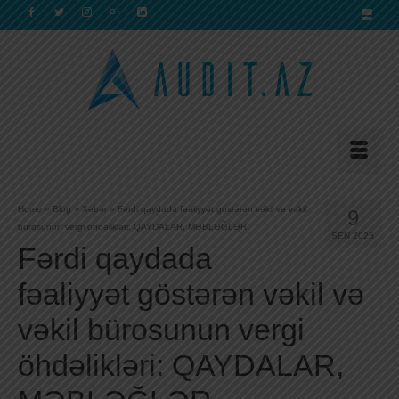
Home
»
Blog
»
Xəbər
»
Fərdi qaydada fəaliyyət göstərən vəkil və vəkil
9
bürosunun vergi öhdəlikləri: QAYDALAR, MƏBLƏĞLƏR
SEN 2025
Fərdi qaydada
fəaliyyət göstərən vəkil və
vəkil bürosunun vergi
öhdəlikləri: QAYDALAR,