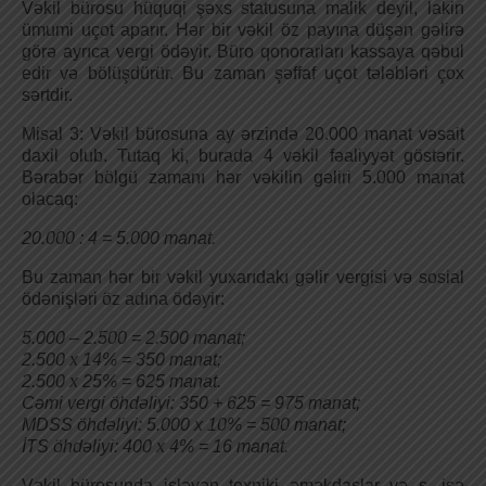
Vəkil bürosu hüquqi şəxs statusuna malik deyil, lakin
ümumi uçot aparır. Hər bir vəkil öz payına düşən gəlirə
görə ayrıca vergi ödəyir. Büro qonorarları kassaya qəbul
edir və bölüşdürür. Bu zaman şəffaf uçot tələbləri çox
sərtdir.
Misal 3: Vəkil bürosuna ay ərzində 20.000 manat vəsait
daxil olub. Tutaq ki, burada 4 vəkil fəaliyyət göstərir.
Bərabər bölgü zamanı hər vəkilin gəliri 5.000 manat
olacaq:
20.000 : 4 = 5.000 manat.
Bu zaman hər bir vəkil yuxarıdakı gəlir vergisi və sosial
ödənişləri öz adına ödəyir:
5.000 – 2.500 = 2.500 manat;
2.500 x 14% = 350 manat;
2.500 x 25% = 625 manat.
Cəmi vergi öhdəliyi: 350 + 625 = 975 manat;
MDSS öhdəliyi: 5.000 x 10% = 500 manat;
İTS öhdəliyi: 400 x 4% = 16 manat.
Vəkil bürosunda işləyən texniki əməkdaşlar və s. isə