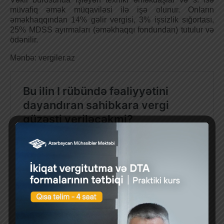
müvafiq əmək müqaviləsi ilə işə olunur. Onların
əməkhaqqından 14% gəlir vergisi, 3% işsizlik sığortası,
25% MDSS ayırmaları (əməkhaqqı fondundan) tutulur və
ödənilir.
Mənbə: vergiler.az