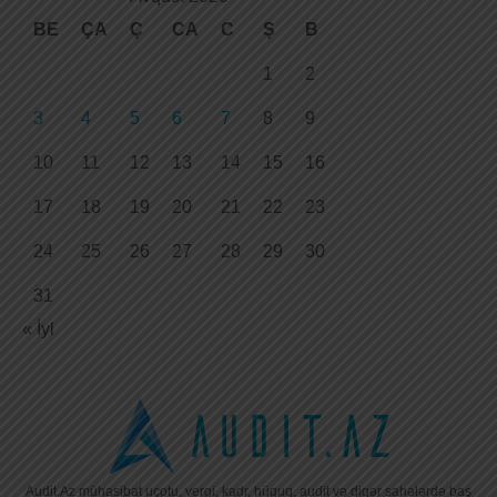
BE
ÇA
Ç
CA
C
Ş
B
1
2
3
4
5
6
7
8
9
10
11
12
13
14
15
16
17
18
19
20
21
22
23
24
25
26
27
28
29
30
31
« İyl
Audit.Az mühasibat uçotu, vergi, kadr, hüquq, audit və digər sahələrdə baş