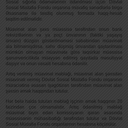
Sosial sığorta ödəmələrinin ödənilməsi üçün Dövlət
Sosial Müdafiə Fondu orqanına müvafiq sənədlərlə birgə
Əsasnamə ilə təsdiq olunmuş formada haqq-hesab
təqdim edilməlidir.
Müavinət alan şəxs müəssisə tərəfindən onun bank
rekvizitlərinin və ya poçt ünvanının (faktiki yaşayış
ünvanı) düzgün göstərilməməsi səbəbindən müavinəti
ala bilməmişdirsə, səhv düşmüş ünvandan qaytarılması
mümkün olmayan müavinətə görə təqsirkar müəssisə
qanunvericilikdə müəyyən edilmiş qaydada məsuliyyət
daşıyır və onun vəsaiti hesabına ödənilir.
Artıq verilmiş müavinət məbləği, müavinət alan şəxsdən
müavinəti vermiş Dövlət Sosial Müdafiə Fondu orqanının
müraciətinə əsasən işəgötürən tərəfindən müavinət alan
şəxsin əmək haqqından tutulur.
Hər belə halda tutulan məbləğ işçinin əmək haqqının 20
faizindən çox olmamalıdır. Artıq ödənilmiş məbləğ
müavinət təyin edən komissiyanın qərarı əsasında
müəssisənin mühasibatlığı tərəfindən tutulur və Dövlət
Sosial Müdafiə Fondu orqanlarının hesabına köçürülür.