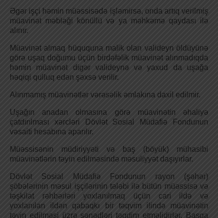
Əgər işçi həmin müəssisədə işləmirsə, onda artıq verilmiş
müavinət məbləği könüllü və ya məhkəmə qaydası ilə
alınır.
Müavinət almaq hüququna malik olan valideyn öldüyünə
görə uşaq doğumu üçün birdəfəlik müavinət alınmadıqda
həmin müavinət digər valideynə və yaxud da uşağa
həqiqi qulluq edən şəxsə verilir.
Alınmamış müavinətlər vərəsəlik əmlakına daxil edilmir.
Uşağın anadan olmasına görə müavinətin əhaliyə
çatdırılması xərcləri Dövlət Sosial Müdafiə Fondunun
vəsaiti hesabına aparılır.
Müəssisənin müdiriyyəti və baş (böyük) mühasibi
müavinətlərin təyin edilməsində məsuliyyət daşıyırlar.
Dövlət Sosial Müdafiə Fondunun rayon (şəhər)
şöbələrinin məsul işçilərinin tələbi ilə bütün müəssisə və
təşkilat rəhbərləri yoxlanılmaq üçün cari ildə və
yoxlanılan ildən qabaqkı bir təqvim ilində müavinətin
təyin edilməsi üzrə sənədləri təqdim etməlidirlər. Başqa