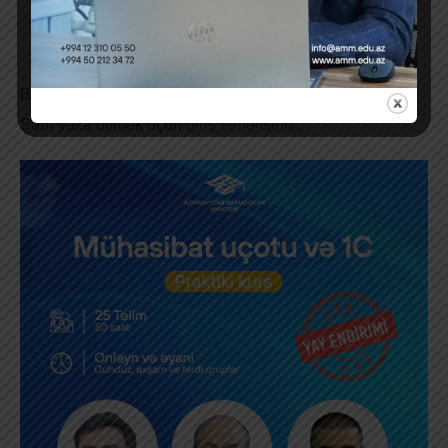
Previous Post
Next Post
Bir cavab yazın
Şərh yaza bilmək üçün
giriş etməlisiniz
.