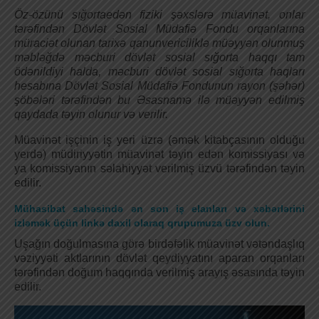
Öz-özünü sığortaedən fiziki şəxslərə müavinət, onlar
tərəfindən Dövlət Sosial Müdafiə Fondu orqanlarına
müraciət olunan tarixə qanunvericiliklə müəyyən olunmuş
məbləğdə məcburi dövlət sosial sığorta haqqı tam
ödənildiyi halda, məcburi dövlət sosial sığorta haqları
hesabına Dövlət Sosial Müdafiə Fondunun rayon (şəhər)
şöbələri tərəfindən bu Əsasnamə ilə müəyyən edilmiş
qaydada təyin olunur və verilir.
Müavinət işçinin iş yeri üzrə (əmək kitabçasının olduğu
yerdə) müdiriyyətin müavinət təyin edən komissiyası və
ya komissiyanın səlahiyyət verilmiş üzvü tərəfindən təyin
edilir.
Mühasibat sahəsində ən son iş elanları və xəbərlərini
izləmək üçün linkə daxil olaraq qrupumuza üzv olun.
Uşağın doğulmasına görə birdəfəlik müavinət vətəndaşlıq
vəziyyəti aktlarının dövlət qeydiyyatını aparan orqanları
tərəfindən doğum haqqında verilmiş arayış əsasında təyin
edilir.