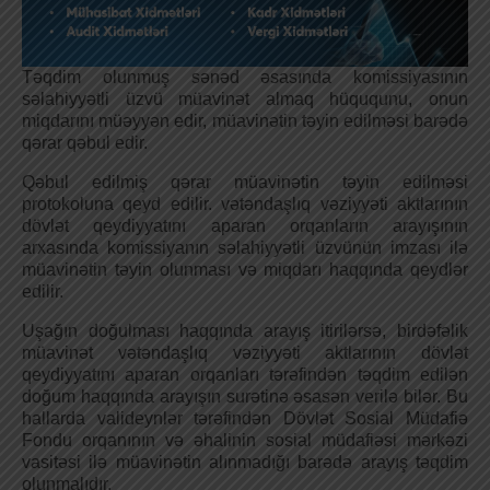
Təqdim olunmuş sənəd əsasında komissiyasının
səlahiyyətli üzvü müavinət almaq hüququnu, onun
miqdarını müəyyən edir, müavinətin təyin edilməsi barədə
qərar qəbul edir.
Qəbul edilmiş qərar müavinətin təyin edilməsi
protokoluna qeyd edilir. vətəndaşlıq vəziyyəti aktlarının
dövlət qeydiyyatını aparan orqanların arayışının
arxasında komissiyanın səlahiyyətli üzvünün imzası ilə
müavinətin təyin olunması və miqdarı haqqında qeydlər
edilir.
Uşağın doğulması haqqında arayış itirilərsə, birdəfəlik
müavinət vətəndaşlıq vəziyyəti aktlarının dövlət
qeydiyyatını aparan orqanları tərəfindən təqdim edilən
doğum haqqında arayışın surətinə əsasən verilə bilər. Bu
hallarda valideynlər tərəfindən Dövlət Sosial Müdafiə
Fondu orqanının və əhalinin sosial müdafiəsi mərkəzi
vasitəsi ilə müavinətin alınmadığı barədə arayış təqdim
olunmalıdır.