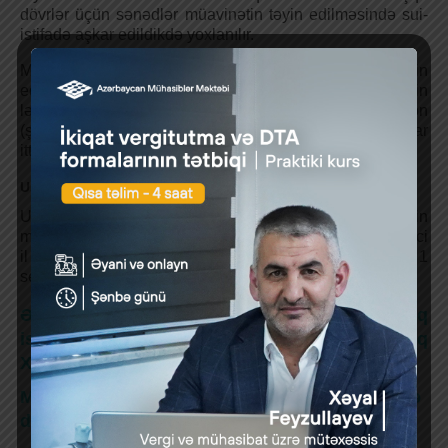
dövrlər üçün sənədlər müavinətin təyin edilməsində sui-
istifadə aşkar edildikdə yoxlanılır.
Müavinətin müdiriyyət tərəfindən düzgün təyin
edilməməsindən və ya təyin edilməsinin
ləngidilməsindən Dövlət Sosial Müdafiə Fondunun rayon
(şəhər) şöbələrinə və müəssisənin, təşkilatın həmkarlar
ittifaqı komitəsinə şikayət edilə bilər
Uşağın anadan olmasına görə müavinətin miqdarı
Uşağın anadan olmasına görə birdəfəlik müavinətin
məbləği Azərbaycan Respublikası Prezidentinin 2013-ci
il 29 avqust tarixli 973 nömrəli Fərmanı ilə 2013-ci il 1
sentyabr tarixindən 90 manat müəyyənləşdirilmişdir.
Ən son mühasibat xəbərlərini qaçırmaq
istəmirsinizsə, bu linkə daxil olaraq
XƏBƏRLƏRƏ ABUNƏ OLUN.
Mühasibat, Audit və Kadr Xidmətləri üçün linkə
daxil olun.