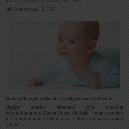
by
Audit.Az
|
posted in:
Müavinət
,
Xəbər
|
0
Oxunma sayı:
2. 789
Müavinətin təyin edilməsi və maliyyələşmə mənbələri
Uşağın anadan olmasına görə müavinət
sığortaolunanlara Dövlət Sosial Müdafiə Fondu orqanları
tərəfindən məcburi dövlət sosial sığorta haqları hesabına
ödənilir.