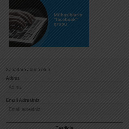
Xəbərlərə abunə olun
Adınız
Email Adresiniz
Təsdiqlə