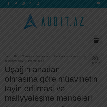
Home
»
Blog
»
Müavinət
»
Uşağın anadan olmasına görə müavinətin təyin
30
edilməsi və maliyyələşmə mənbələri
İYN 2018
Uşağın anadan
olmasına görə müavinətin
təyin edilməsi və
maliyyələşmə mənbələri