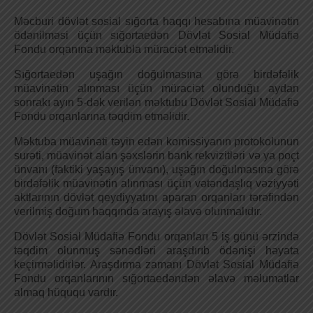
Məcburi dövlət sosial sığorta haqqı hesabına müavinətin
ödənilməsi üçün sığortaedən Dövlət Sosial Müdafiə
Fondu orqanına məktubla müraciət etməlidir.
Sığortaedən uşağın doğulmasına görə birdəfəlik
müavinətin alınması üçün müraciət olunduğu aydan
sonrakı ayın 5-dək verilən məktubu Dövlət Sosial Müdafiə
Fondu orqanlarına təqdim etməlidir.
Məktuba müavinəti təyin edən komissiyanın protokolunun
surəti, müavinət alan şəxslərin bank rekvizitləri və ya poçt
ünvanı (faktiki yaşayış ünvanı), uşağın doğulmasına görə
birdəfəlik müavinətin alınması üçün vətəndaşlıq vəziyyəti
aktlarının dövlət qeydiyyatını aparan orqanları tərəfindən
verilmiş doğum haqqında arayış əlavə olunmalıdır.
Dövlət Sosial Müdafiə Fondu orqanları 5 iş günü ərzində
təqdim olunmuş sənədləri araşdırıb ödənişi həyata
keçirməlidirlər. Araşdırma zamanı Dövlət Sosial Müdafiə
Fondu orqanlarının sığortaedəndən əlavə məlumatlar
almaq hüququ vardır.