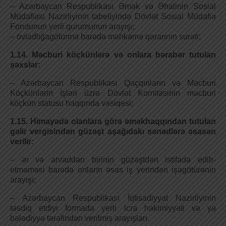
– Azərbaycan Respublikası Әmək və Әhalinin Sosial
Müdafiəsi Nazirliyinin tabeliyində Dövlət Sosial Müdafiə
Fondunun yerli qurumunun arayışı;
– övladlığagötürmə barədə məhkəmə qərarının surəti;
1.14. Məcburi köçkünlərə və onlara bərabər tutulan
şəxslər:
– Azərbaycan Respublikası Qaçqınların və Məcburi
Köçkünlərin İşləri üzrə Dövlət Komitəsinin məcburi
köçkün statusu haqqında vəsiqəsi;
1.15. Himayədə olanlara görə əməkhaqqından tutulan
gəlir vergisindən güzəşt aşağıdakı sənədlərə əsasən
verilir:
– ər və arvaddan birinin güzəştdən istifadə edib-
etməməsi barədə onların əsas iş yerindən işəgötürənin
arayışı;
– Azərbaycan Respublikası İqtisadiyyat Nazirliyinin
təsdiq etdiyi formada yerli icra hakimiyyəti və ya
bələdiyyə tərəfindən verilmiş arayışları.