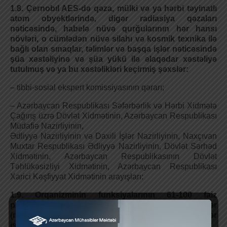
1.8. Çernobıl AES-də qəza, mülki və ya hərbi təyinatlı
atom obyektlərində, digər radiasiya qəzaları
nəticəsində, habelə nüvə qurğularının hər hansı
növləri, o cümlədən nüvə silahı və kosmik texnika ilə
bağlı olan sınaqlar, təlimlər və başqa işlər nəticəsində
şüa xəstəliyinə və şüa yükü ilə əlaqədar xəstəliyə
tutulmuş və ya bu xəstəlikləri keçirmiş şəxslər:
– tibbi-sosial ekspert komissiyasının qərarı;
– Azərbaycan Respublikası Səfərbərlik və Hərbi Xidmətə
Çağırış üzrə Dövlət Xidmətinin, Azərbaycan Respublikası
Müdafiə Nazirliyinin,
Әdliyyə Nazirliyinin və Daxili İşlər Nazirliyinin, Naxçıvan
Muxtar Respublikası Әdliyyə Nazirliyinin, Dövlət Sərhəd
Xidmətinin, Azərbaycan Respublikasının Dövlət
Təhlükəsizliyi Xidmətinin, Azərbaycan Respublikası
Xarici Kəşfiyyat Xidmətinin arayışları:
1.9. Orqanizminin funksiyalarının 61-100 faiz
pozulmasına görə əlilliyi müəyyən edilmiş şəxslər
(müharibə ilə əlaqədar əlilliyi müəyyən edilmiş şəxslər
istisna olmaqla), əlilliyi olan uşaqlar;