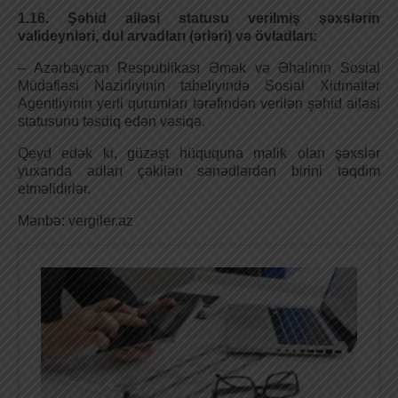
1.16. Şəhid ailəsi statusu verilmiş şəxslərin
valideynləri, dul arvadları (ərləri) və övladları:
– Azərbaycan Respublikası Әmək və Әhalinin Sosial
Müdafiəsi Nazirliyinin tabeliyində Sosial Xidmətlər
Agentliyinin yerli qurumları tərəfindən verilən şəhid ailəsi
statusunu təsdiq edən vəsiqə.
Qeyd edək ki, güzəşt hüququna malik olan şəxslər
yuxarıda adları çəkilən sənədlərdən birini təqdim
etməlidirlər.
Mənbə: vergiler.az