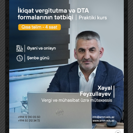
– Azərbaycan Respublikası Әmək və Әhalinin Sosial
Müdafiəsi Nazirliyinin tabeliyində Dövlət Sosial Müdafiə
Fondunun yerli qurumunun və ya “DOST” mərkəzinin
arayışı;
– tibbi-sosial ekspert komissiyasının qərarı;
1.10. Həlak olmuş, yaxud sonralar vəfat etmiş
döyüşçülərin (şəhid statusu almış şəxslər istisna
olmaqla) valideynləri, habelə vəzifələrinin icrası
zamanı həlak olmuş dövlət qulluqçularının
valideynləri və arvadları (ərləri):
– Azərbaycan Respublikası Әmək və Әhalinin Sosial
Müdafiəsi Nazirliyinin tabeliyində Dövlət Sosial Müdafiə
Fondunun yerli qurumunun və ya “DOST” mərkəzinin
arayışı;
– Azərbaycan Respublikası Səfərbərlik və Hərbi Xidmətə
Çağırış üzrə Dövlət Xidmətinin, Azərbaycan Respublikası
Müdafiə Nazirliyinin,
Әdliyyə Nazirliyinin və Daxili İşlər Nazirliyinin, Naxçıvan