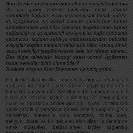
Son dövrlər ən çox müzakirə olunan məsələlərdən biri
də işə qəbul zamanı işçilərdən tələb olunan
sənədlərlə bağlıdır. Bəzi mütəxəssislər hesab edirlər
ki, işəgötürən işə qəbul zamanı şəxslərdən bütün
sənədləri tələb edə bilər. Məsələn, işəgötürənin işçinin
sağlamlığı və ya narkoloji vəziyyəti ilə bağlı şübhələri
yaranarsa, işçidən səhiyyə müəssisəsindən müvafiq
arayışlar təqdim etməsini tələb edə bilər. Ancaq əmək
qanunvericiliyi işəgötürənlərə belə bir hüquq tanımır.
Bəs digər tələblərin hüquqi əsası varmı? İşçilərdən
hansı sənədlər tələb oluna bilər?
Suallara ekspert Anar Bayramov aydınlıq gətirir.
Әmək Məcəlləsinin 48-ci maddəsi işəgötürənin vəzifələri
və işə qəbul zamanı şəxsdən hansı arayışları tələb edə
bilməsini müəyyən edir. Məcəllənin 48-ci maddəsinin 5-ci
hissəsinə əsasən, işçinin səhhətinə və sağlamlığına
mənfi təsir göstərən amillər olan ağır, zərərli və təhlükəli
əmək şəraitli iş yerlərində, habelə əhalinin sağlamlığının
mühafizəsi məqsədilə qida sənayesi, ictimai iaşə,
səhiyyə, ticarət və bu qəbildən olan digər iş yerlərində
əmək müqaviləsi bağlanılarkən işçilər sağlamlıq