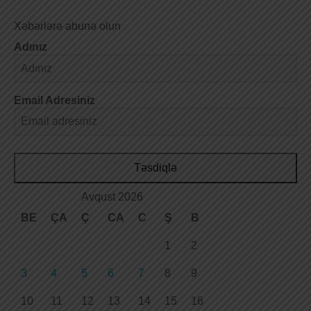
Xəbərlərə abunə olun
Adınız
Email Adresiniz
Təsdiqlə
Avqust 2026
BE
ÇA
Ç
CA
C
Ş
B
1
2
3
4
5
6
7
8
9
10
11
12
13
14
15
16