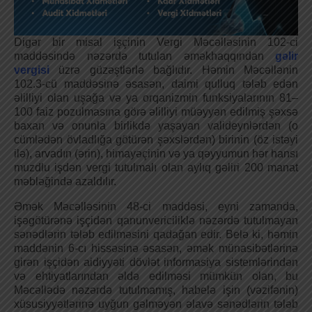
Digər bir misal işçinin Vergi Məcəlləsinin 102-ci
maddəsində nəzərdə tutulan əməkhaqqından
gəlir
vergisi
üzrə güzəştlərlə bağlıdır. Həmin Məcəllənin
102.3-cü maddəsinə əsasən, daimi qulluq tələb edən
əlilliyi olan uşağa və ya orqanizmin funksiyalarının 81–
100 faiz pozulmasına görə əlilliyi müəyyən edilmiş şəxsə
baxan və onunla birlikdə yaşayan valideynlərdən (o
cümlədən övladlığa götürən şəxslərdən) birinin (öz istəyi
ilə), arvadın (ərin), himayəçinin və ya qəyyumun hər hansı
muzdlu işdən vergi tutulmalı olan aylıq gəliri 200 manat
məbləğində azaldılır.
Әmək Məcəlləsinin 48-ci maddəsi, eyni zamanda,
işəgötürənə işçidən qanunvericiliklə nəzərdə tutulmayan
sənədlərin tələb edilməsini qadağan edir. Belə ki, həmin
maddənin 6-cı hissəsinə əsasən, əmək münasibətlərinə
girən işçidən aidiyyəti dövlət informasiya sistemlərindən
və ehtiyatlarından əldə edilməsi mümkün olan, bu
Məcəllədə nəzərdə tutulmamış, habelə işin (vəzifənin)
xüsusiyyətlərinə uyğun gəlməyən əlavə sənədlərin tələb