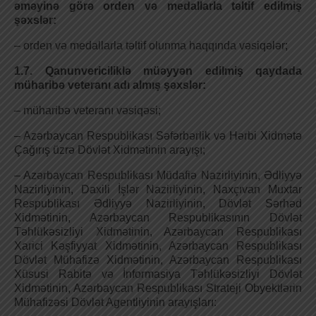
əməyinə görə orden və medallarla təltif edilmiş
şəxslər:
– orden və medallarla təltif olunma haqqında vəsiqələr;
1.7. Qanunvericiliklə müəyyən edilmiş qaydada
müharibə veteranı adı almış şəxslər:
– müharibə veteranı vəsiqəsi;
– Azərbaycan Respublikası Səfərbərlik və Hərbi Xidmətə
Çağırış üzrə Dövlət Xidmətinin arayışı;
– Azərbaycan Respublikası Müdafiə Nazirliyinin, Әdliyyə
Nazirliyinin, Daxili İşlər Nazirliyinin, Naxçıvan Muxtar
Respublikası Әdliyyə Nazirliyinin, Dövlət Sərhəd
Xidmətinin, Azərbaycan Respublikasının Dövlət
Təhlükəsizliyi Xidmətinin, Azərbaycan Respublikası
Xarici Kəşfiyyat Xidmətinin, Azərbaycan Respublikası
Dövlət Mühafizə Xidmətinin, Azərbaycan Respublikası
Xüsusi Rabitə və İnformasiya Təhlükəsizliyi Dövlət
Xidmətinin, Azərbaycan Respublikası Strateji Obyektlərin
Mühafizəsi Dövlət Agentliyinin arayışları: