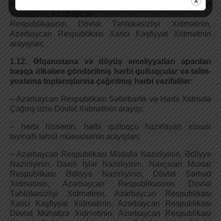
Muxtar Respublikası Әdliyyə Nazirliyinin, Dövlət Sərhəd
Xidmətinin, Azərbaycan
Respublikasının Dövlət Təhlükəsizliyi Xidmətinin,
Azərbaycan Respublikası Xarici Kəşfiyyat Xidmətinin
arayışları;
1.12. Әfqanıstana və döyüş əməliyyatları aparılan
başqa ölkələrə göndərilmiş hərbi qulluqçular və təlim-
yoxlama toplanışlarına çağırılmış hərbi vəzifəlilər:
– Azərbaycan Respublikası Səfərbərlik və Hərbi Xidmətə
Çağırış üzrə Dövlət Xidmətinin arayışı;
– hərbi hissənin, hərbi qulluqçu hazırlayan xüsusi
təyinatlı təhsil müəssisənin arayışları;
– Azərbaycan Respublikası Müdafiə Nazirliyinin, Әdliyyə
Nazirliyinin, Daxili İşlər Nazirliyinin, Naxçıvan Muxtar
Respublikası Әdliyyə Nazirliyinin, Dövlət Sərhəd
Xidmətinin, Azərbaycan Respublikasının Dövlət
Təhlükəsizliyi Xidmətinin, Azərbaycan Respublikası
Xarici Kəşfiyyat Xidmətinin, Azərbaycan Respublikası
Dövlət Mühafizə Xidmətinin, Azərbaycan Respublikası