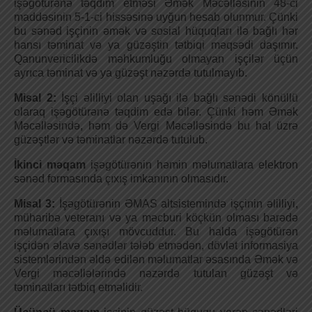
işəgötürənə təqdim etməsi Əmək Məcəlləsinin 48-ci
maddəsinin 5-1-ci hissəsinə uyğun hesab olunmur. Çünki
bu sənəd işçinin əmək və sosial hüquqları ilə bağlı hər
hansı təminat və ya güzəştin tətbiqi məqsədi daşımır.
Qanunvericilikdə məhkumluğu olmayan işçilər üçün
ayrıca təminat və ya güzəşt nəzərdə tutulmayıb.
Misal 2:
İşçi əlilliyi olan uşağı ilə bağlı sənədi könüllü
olaraq işəgötürənə təqdim edə bilər. Çünki həm Əmək
Məcəlləsində, həm də Vergi Məcəlləsində bu hal üzrə
güzəştlər və təminatlar nəzərdə tutulub.
İkinci məqam
işəgötürənin həmin məlumatlara elektron
sənəd formasında çıxış imkanının olmasıdır.
Misal 3:
İşəgötürənin ƏMAS altsistemində işçinin əlilliyi,
müharibə veteranı və ya məcburi köçkün olması barədə
məlumatlara çıxışı mövcuddur. Bu halda işəgötürən
işçidən əlavə sənədlər tələb etmədən, dövlət informasiya
sistemlərindən əldə edilən məlumatlar əsasında Əmək və
Vergi məcəllələrində nəzərdə tutulan güzəşt və
təminatları tətbiq etməlidir.