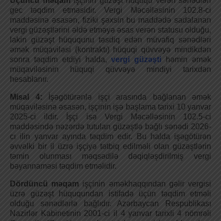
Üçüncü məqam
işçinin güzəşt hüququ verən sənədləri
gec təqdim etməsidir. Vergi Məcəlləsinin 102.8-ci
maddəsinə əsasən, fiziki şəxsin bu maddədə sadalanan
vergi güzəştlərini əldə etməyə əsas verən statusu olduğu,
lakin güzəşt hüququnu təsdiq edən müvafiq sənədləri
əmək müqaviləsi (kontraktı) hüquqi qüvvəyə mindikdən
sonra təqdim etdiyi halda,
vergi güzəşti
həmin əmək
müqaviləsinin hüquqi qüvvəyə mindiyi tarixdən
hesablanır.
Misal 4:
İşəgötürənlə işçi arasında bağlanan əmək
müqaviləsinə əsasən, işçinin işə başlama tarixi 10 yanvar
2025-ci ildir. İşçi isə Vergi Məcəlləsinin 102.5-ci
maddəsində nəzərdə tutulan güzəştlə bağlı sənədi 2026-
cı ilin yanvar ayında təqdim edir. Bu halda işəgötürən
əvvəlki bir il üzrə işçiyə tətbiq edilməli olan güzəştlərin
təmin olunması məqsədilə dəqiqləşdirilmiş vergi
bəyannaməsi təqdim etməlidir.
Dördüncü məqam
işçinin əməkhaqqından gəlir vergisi
üzrə güzəşt hüququndan istifadə üçün təqdim etməli
olduğu sənədlərlə bağlıdır. Azərbaycan Respublikası
Nazirlər Kabinetinin 2001-ci il 4 yanvar tarixli 4 nömrəli