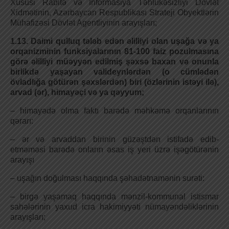
Xüsusi Rabitə və İnformasiya Təhlükəsizliyi Dövlət
Xidmətinin, Azərbaycan Respublikası Strateji Obyektlərin
Mühafizəsi Dövlət Agentliyinin arayışları;
1.13. Daimi qulluq tələb edən əlilliyi olan uşağa və ya
orqanizminin funksiyalarının 81-100 faiz pozulmasına
görə əlilliyi müəyyən edilmiş şəxsə baxan və onunla
birlikdə yaşayan valideynlərdən (o cümlədən
övladlığa götürən şəxslərdən) biri (özlərinin istəyi ilə),
arvad (ər), himayəçi və ya qəyyum;
– himayədə olma faktı barədə məhkəmə orqanlarının
qərarı:
– ər və arvaddan birinin güzəştdən istifadə edib-
etməməsi barədə onların əsas iş yeri üzrə işəgötürənin
arayışı
– uşağın doğulması haqqında şəhadətnamənin surəti:
– birgə yaşamaq haqqında mənzil-kommunal istismar
sahələrinin yaxud icra hakimiyyəti nümayəndəliklərinin
arayışları;