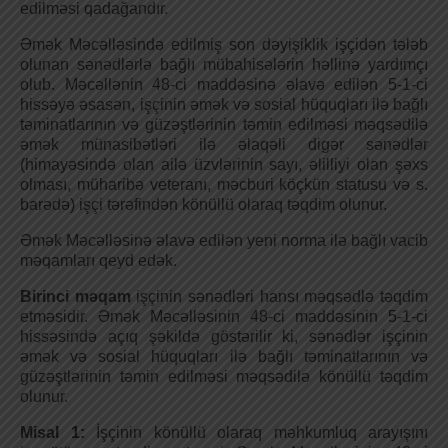
edilməsi qadağandır.
Əmək Məcəlləsində edilmiş son dəyişiklik işçidən tələb
olunan sənədlərlə bağlı mübahisələrin həllinə yardımçı
olub. Məcəllənin 48-ci maddəsinə əlavə edilən 5-1-ci
hissəyə əsasən, işçinin əmək və sosial hüquqları ilə bağlı
təminatlarının və güzəştlərinin təmin edilməsi məqsədilə
əmək münasibətləri ilə əlaqəli digər sənədlər
(himayəsində olan ailə üzvlərinin sayı, əlilliyi olan şəxs
olması, müharibə veteranı, məcburi köçkün statusu və s.
barədə) işçi tərəfindən könüllü olaraq təqdim olunur.
Әmək Məcəlləsinə əlavə edilən yeni norma ilə bağlı vacib
məqamları qeyd edək.
Birinci məqam
işçinin sənədləri hansı məqsədlə təqdim
etməsidir. Әmək Məcəlləsinin 48-ci maddəsinin 5-1-ci
hissəsində açıq şəkildə göstərilir ki, sənədlər işçinin
əmək və sosial hüquqları ilə bağlı təminatlarının və
güzəştlərinin təmin edilməsi məqsədilə könüllü təqdim
olunur.
Misal 1:
İşçinin könüllü olaraq məhkumluq arayışını