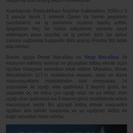
haqqında tibbi arayış təqdim etməlidirlər.
Azərbaycan Respublikası Nazirlər Kabinetinin 2000-ci il
3 yanvar tarixli 1 nömrəli Qərarı ilə həmin peşələrin
(vəzifələrin) və iş yerlərinin siyahısı təsdiq edilib.
İşəgötürən heç bir halda adıçəkilən qərarda qeyd
edilməyən peşə (vəzifə) və iş yerləri üzrə işə qəbul
zamanı sağlamlıq haqqında tibbi arayışı (Forma 86) tələb
edə bilməz.
Bəzən işçiyə Әmək Məcəlləsi və
Vergi Məcəlləsi
ilə
müəyyən edilmiş təminat və güzəştləri tətbiq etmək üçün
işçidən müəyyən sənədləri tələb edirlər. Məsələn, Әmək
Məcəlləsinin 117-ci maddəsinə əsasən, əsas və əlavə
məzuniyyətlərin müddətindən asılı olmayaraq, 14
yaşınadək iki uşağı olan qadınlara 2 təqvim günü, bu
yaşadək üç və daha çox uşağı olan və ya əlilliyi olan
uşağı olan qadınlara isə 5 təqvim günü müddətində əlavə
məzuniyyət verilir. Bu güzəşti tətbiq etmək məqsədilə
işçidən ailə tərkibi haqqında və ya uşağının əlilliyi ilə
bağlı sənədləri tələb edirlər.