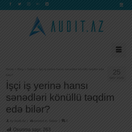
Home
»
Blog
»
Xəbər
»
İşçi iş yerinə hansı sənədləri könüllü təqdim edə
25
bilər?
MAY 2026
İşçi iş yerinə hansı
sənədləri könüllü təqdim
edə bilər?
by
Audit.Az
|
posted in:
Xəbər
|
0
Oxunma sayı:
263