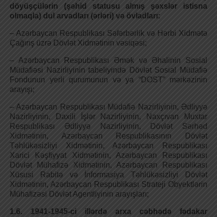
döyüşçülərin (şəhid statusu almış şəxslər istisna
olmaqla) dul arvadları (ərləri) və övladları:
– Azərbaycan Respublikası Səfərbərlik və Hərbi Xidmətə
Çağırış üzrə Dövlət Xidmətinin vəsiqəsi;
– Azərbaycan Respublikası Әmək və Әhalinin Sosial
Müdafiəsi Nazirliyinin tabeliyində Dövlət Sosial Müdafiə
Fondunun yerli qurumunun və ya “DOST” mərkəzinin
arayışı;
– Azərbaycan Respublikası Müdafiə Nazirliyinin, Әdliyyə
Nazirliyinin, Daxili İşlər Nazirliyinin, Naxçıvan Muxtar
Respublikası Әdliyyə Nazirliyinin, Dövlət Sərhəd
Xidmətinin, Azərbaycan Respublikasının Dövlət
Təhlükəsizliyi Xidmətinin, Azərbaycan Respublikası
Xarici Kəşfiyyat Xidmətinin, Azərbaycan Respublikası
Dövlət Mühafizə Xidmətinin, Azərbaycan Respublikası
Xüsusi Rabitə və İnformasiya Təhlükəsizliyi Dövlət
Xidmətinin, Azərbaycan Respublikası Strateji Obyektlərin
Mühafizəsi Dövlət Agentliyinin arayışları;
1.6. 1941-1945-ci illərdə arxa cəbhədə fədakar