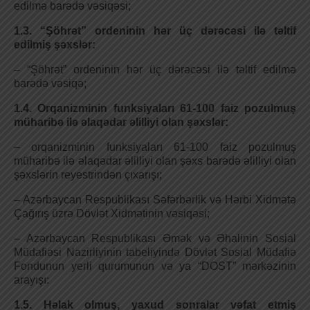
edilmə barədə vəsiqəsi;
1.3. “Şöhrət” ordeninin hər üç dərəcəsi ilə təltif
edilmiş şəxslər:
– “Şöhrət” ordeninin hər üç dərəcəsi ilə təltif edilmə
barədə vəsiqə;
1.4. Orqanizminin funksiyaları 61-100 faiz pozulmuş
müharibə ilə əlaqədar əlilliyi olan şəxslər:
– orqanizminin funksiyaları 61-100 faiz pozulmuş
müharibə ilə əlaqədar əlilliyi olan şəxs barədə əlilliyi olan
şəxslərin reyestrindən çıxarışı;
– Azərbaycan Respublikası Səfərbərlik və Hərbi Xidmətə
Çağırış üzrə Dövlət Xidmətinin vəsiqəsi;
– Azərbaycan Respublikası Әmək və Әhalinin Sosial
Müdafiəsi Nazirliyinin tabeliyində Dövlət Sosial Müdafiə
Fondunun yerli qurumunun və ya “DOST” mərkəzinin
arayışı:
1.5. Həlak olmuş, yaxud sonralar vəfat etmiş