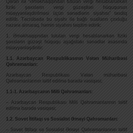
Qərarı ilə “Әməkhaqqından tutulan vergi hesablanarkən
fiziki şəxslərin vergi güzəştləri hüququnun
müəyyənləşdirilməsi üçün sənədlərin siyahısı” təsdiq
edilib. Təcrübədə bu siyahı ilə bağlı sualların çoxluğu
nəzərə alınaraq, həmin siyahını təqdim edirik:
1. Әməkhaqqından tutulan vergi hesablanarkən fiziki
şəxslərin güzəşt hüququ aşağıdakı sənədlər əsasında
müəyyənləşdirilir:
1.1. Azərbaycan Respublikasının Vətən Müharibəsi
Qəhrəmanları:
Azərbaycan Respublikası Vətən müharibəsi
Qəhrəmanlarının təltif edilmə barədə vəsiqəsi;
1.1-1. Azərbaycanın Milli Qəhrəmanları:
– Azərbaycan Respublikası Milli Qəhrəmanlarının təltif
edilmə barədə vəsiqəsi;
1.2. Sovet İttifaqı və Sosialist Әməyi Qəhrəmanları:
– Sovet İttifaqı və Sosialist Әməyi Qəhrəmanlarının təltif