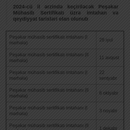
2024-cü il ərzində keçiriləcək Peşəkar
Mühasib Sertifikatı üzrə imtahan və
qeydiyyat tarixləri elan olunub
Peşəkar mühasib sertifikatı imtahanı (I
28 iyul
mərhələ)
Peşəkar mühasib sertifikatı imtahanı (II
11 avqust
mərhələ)
Peşəkar mühasib sertifikatı imtahanı (I
22
mərhələ)
sentyabr
Peşəkar mühasib sertifikatı imtahanı (II
6 oktyabr
mərhələ)
Peşəkar mühasib sertifikatı imtahanı (I
3 noyabr
mərhələ)
Peşəkar mühasib sertifikatı imtahanı (II
1 dekabr