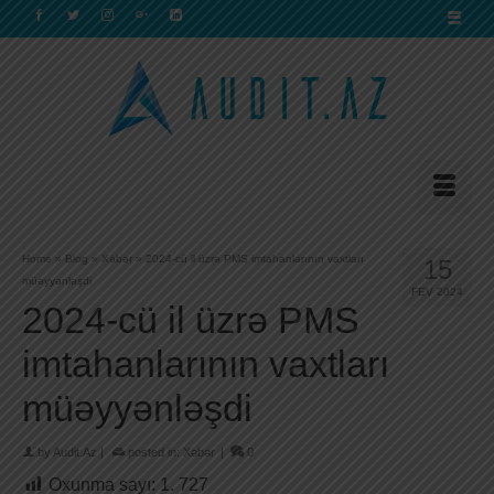
Home
»
Blog
»
Xəbər
»
2024-cü il üzrə PMS imtahanlarının vaxtları
15
müəyyənləşdi
FEV 2024
2024-cü il üzrə PMS
imtahanlarının vaxtları
müəyyənləşdi
by
Audit.Az
|
posted in:
Xəbər
|
0
Oxunma sayı:
1. 727