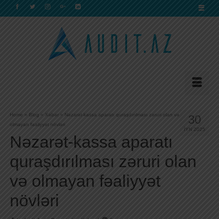
Home
»
Blog
»
Xəbər
»
Nəzarət-kassa aparatı quraşdırılması zəruri olan və
30
olmayan fəaliyyət növləri
İYN 2025
Nəzarət-kassa aparatı
quraşdırılması zəruri olan
və olmayan fəaliyyət
növləri