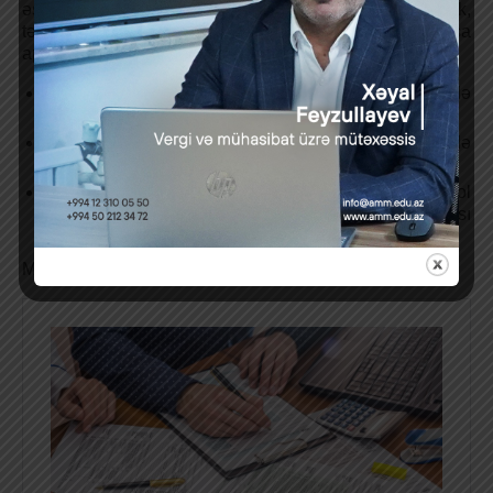
əsasən, nəzarət-kassa aparatından istifadə etməmək,
tələblərə cavab verməyən çek təqdim edən nəzarət-kassa
aparatlarından istifadə edilməsinə görə:
təqvim ili ərzində belə hallara birinci dəfə yol verildikdə
1000 manat məbləğində;
təqvim ili ərzində belə hallara ikinci dəfə yol verildikdə
3000 manat məbləğində;
təqvim ili ərzində belə hallara üç və daha çox dəfə yol
verildikdə 6000 manat məbləğində maliyyə sanksiyası
tətbiq edilir.
Mənbə: vergiler.az