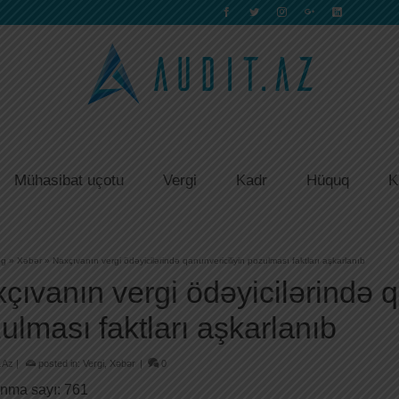
Mühasibat uçotu
Vergi
Kadr
Hüquq
K
og
»
Xəbər
»
Naxçıvanın vergi ödəyicilərində qanunvericiliyin pozulması faktları aşkarlanıb
çıvanın vergi ödəyicilərində q
ulması faktları aşkarlanıb
.Az
|
posted in:
Vergi
,
Xəbər
|
0
nma sayı:
761