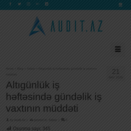
Home
»
Blog
»
Xəbər
»
Altıgünlük iş həftəsində gündəlik iş vaxtının
21
müddəti
MAY 2026
Altıgünlük iş
həftəsində gündəlik iş
vaxtının müddəti
by
Audit.Az
|
posted in:
Xəbər
|
0
Oxunma sayı:
345