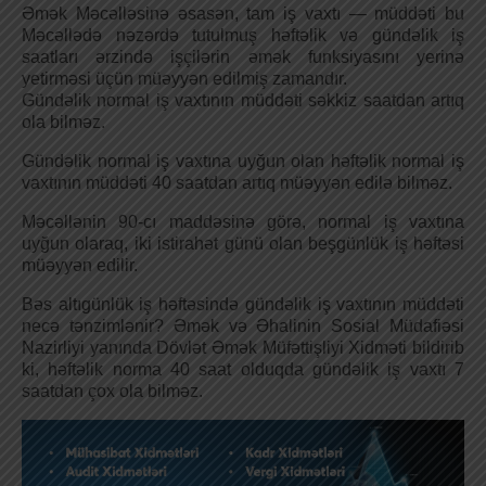
Əmək Məcəlləsinə əsasən, tam iş vaxtı — müddəti bu
Məcəllədə nəzərdə tutulmuş həftəlik və gündəlik iş
saatları ərzində işçilərin əmək funksiyasını yerinə
yetirməsi üçün müəyyən edilmiş zamandır.
Gündəlik normal iş vaxtının müddəti səkkiz saatdan artıq
ola bilməz.
Gündəlik normal iş vaxtına uyğun olan həftəlik normal iş
vaxtının müddəti 40 saatdan artıq müəyyən edilə bilməz.
Məcəllənin 90-cı maddəsinə görə, normal iş vaxtına
uyğun olaraq, iki istirahət günü olan beşgünlük iş həftəsi
müəyyən edilir.
Bəs altıgünlük iş həftəsində gündəlik iş vaxtının müddəti
necə tənzimlənir? Əmək və Əhalinin Sosial Müdafiəsi
Nazirliyi yanında Dövlət Əmək Müfəttişliyi Xidməti bildirib
ki, həftəlik norma 40 saat olduqda gündəlik iş vaxtı 7
saatdan çox ola bilməz.