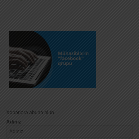
Xəbərlərə abunə olun
Adınız