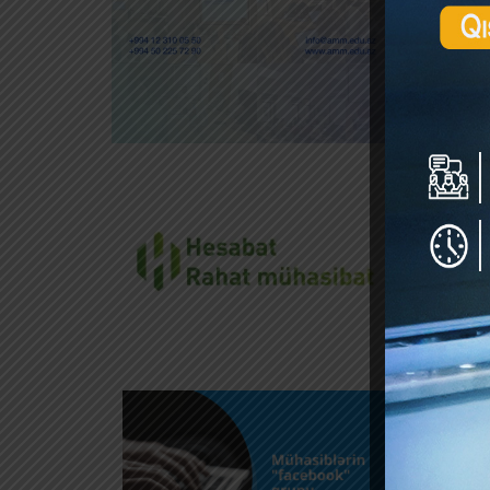
Vergiy
8000 
8000 
Mis
Hesabl
Vergiyə
Gəlir v
DSMF ay
İşsizli
İcbari 
NETT əm
Neft-qa
Mis