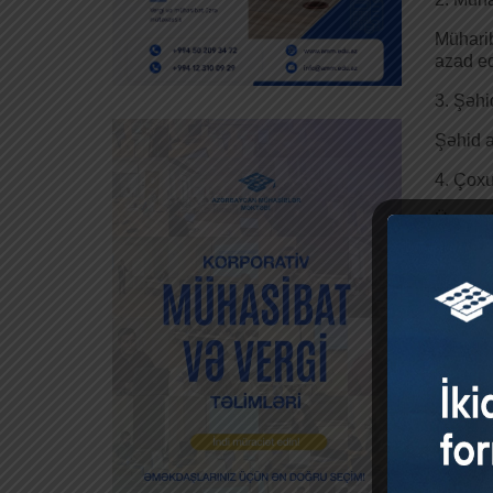
Müharib
azad edi
3. Şəhid
Şəhid a
4. Çoxu
Üç uşağ
5. Verg
edilən 
Bu güzə
dəqiq m
Əməkha
Neft-q
yanvar