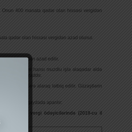
ır. Onun 400 manata qədər olan hissəsi vergidən
nata qədər olan hissəsi vergidən azad olunur.
manatı vergidən azad edilir.
s iş yerində hər hansı muzdlu işlə əlaqədar əldə
vergisindən azaddır.
iyaclarını nəzərə alaraq tətbiq edilir. Güzəştlərin
 aşağıdakı qaydada aparılır:
 aid edilən vergi ödəyicilərində (2019-cu il