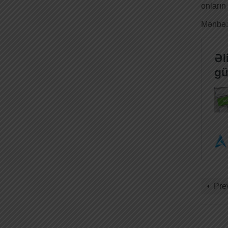
onların
Mənbə: 
Pre