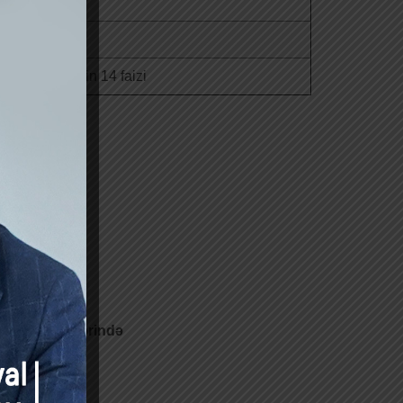
olan məbləğin 14 faizi
 x 2%);
ergi ödəyicilərində