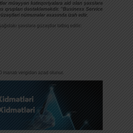
lər müəyyən kateqoriyalara aid olan şəxslərə
sas qrupları dəstəkləməkdir. “Business Service
üzəştləri nümunələr əsasında izah edir.
ıdakı şəxslərə güzəştlər tətbiq edilir:
 manatı vergidən azad olunur.