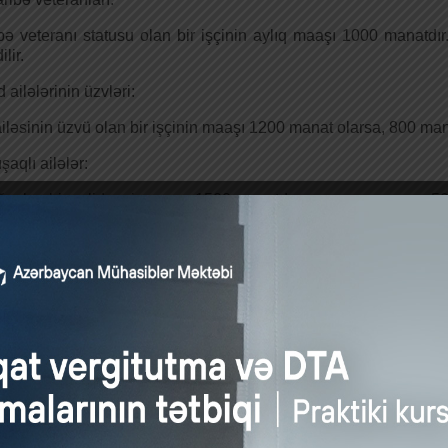
ə veteranı statusu olan bir işçinin aylıq maaşı 1000 manatd
lir.
 ailələrinin üzvləri:
iləsinin üzvü olan bir işçinin maaşı 1200 manat olarsa, 800 ma
şaqlı ailələr:
ı olan bir valideynin maaşı 1500 manatdırsa, onun maaşının 50 
i Məcəlləsinin 102.1.6-cı maddəsinə əsasən, fiziki şəxsin əsa
aylıq gəliri 2500 manatadək olduqda, 200 manatlıq hissəsi gəlir 
ştlər şəxslərin sosial vəziyyətini, xidmətlərini və ya xüsusi eht
əbləğləri və şərtləri qanunvericiliklə tənzimlənir.
qqından tutulmalar isə
Vergi Məcəlləsinin
müddəalarına əsasən
az sahəsində fəaliyyəti olmayan və qeyri-dövlət sektoruna
ın 1-dən 7 il müddətində)