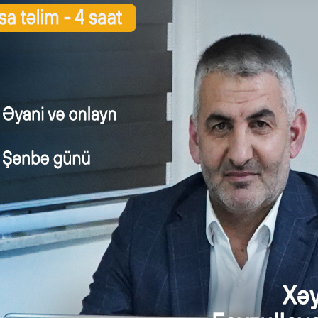
ə cəlb edilən aylıq gəlir
Verginin dərəcəsi
manatadək
0 faiz
manatdan çox olduqda
8000 manatdan çox 
al 1
anan aylıq əməkhaqqı: 9.000 manat;
 cəlb olunan məbləğ: 9.000 manat;
ergisi: 140 manat – (9000 – 8000) x 14%);
ırmaları: 886 manat – ((9000 – 200) x 10%) + (200 x 3%);
kdən sığorta haqqı: 45 manat – (9000 x 0.5%);
tibbi sığorta haqqı:
165 manat – ((9000 – 8000) x 0.5%) + (8000
əkhaqqı: 7.764 manat – (9000 – 140 – 886 – 45 – 165).
z sahəsində fəaliyyəti olan və dövlət sektoruna aid edilən v
al 2