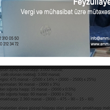
anan aylıq əməkhaqqı: 600 manat;
 cəlb olunan məbləğ: 600 manat;
ergisi: 56 manat – ((600 – 200) x14%);
ırmaları: 18 manat – (600 x 3%);
kdən sığorta haqqı: 3 manat – (600 x 0.5%);
tibbi sığorta haqqı: 12 manat – (600 x 2%);
əkhaqqı: 511 manat – (600 – 56 – 18 – 3 – 12);
al 3
anan aylıq əməkhaqqı: 3.000 manat;
 cəlb olunan məbləğ: 3.000 manat;
ergisi: 475 manat – (2500 x 14% + (3000 – 2500) x 25%)
ırmaları: 90 manat – (3000 x 3%)
kdən sığorta haqqı: 15 manat – (3000 x 0.5%)
tibbi sığorta haqqı: 60 manat – (3000 x 2%)
əkhaqqı: 2.360 manat – (3000 – 475 – 90 – 15 – 60)
lmalardan əlavə güzəşt hüququ olan şəxslərin əməkhaqqı məbl