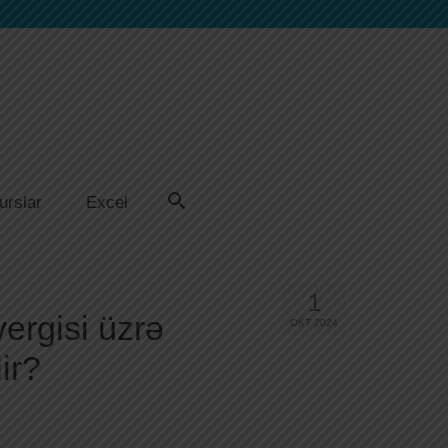
urslar
Excel
1
ergisi üzrə
OKT 2024
ir?