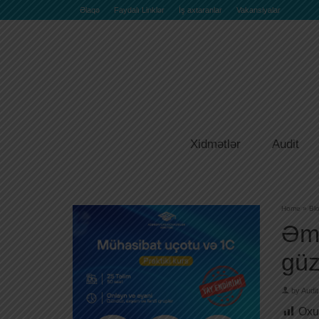
Əlaqə
Faydalı Linklər
İş axtaranlar
Vakansiyalar
Xidmətlər
Audit
Home
»
Bl
Əmə
güz
by
Audit
Oxu