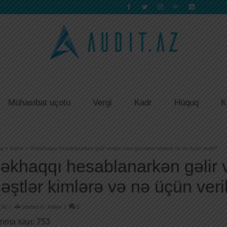
Mühasibat uçotu
Vergi
Kadr
Hüquq
K
og
»
Xəbər
»
Əməkhaqqı hesablanarkən gəlir vergisi üzrə güzəştlər kimlərə və nə üçün verilir?
khaqqı hesablanarkən gəlir v
əştlər kimlərə və nə üçün veril
.Az
|
posted in:
Xəbər
|
0
nma sayı:
753