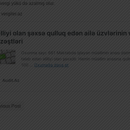
 vergi yükü də azalmış olur.
vergiler.az
vious Post