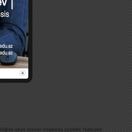
əğləri qeyd olunan miqdarda azaldılır. Nəticədə