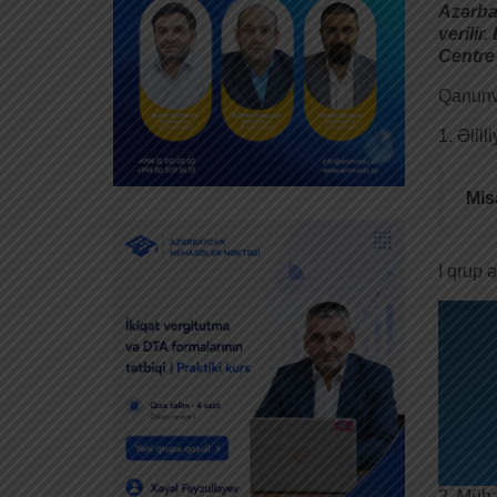
Azərba
verilir
Centre
Qanunve
1. Əlil
Mis
I qrup ə
2. Müha