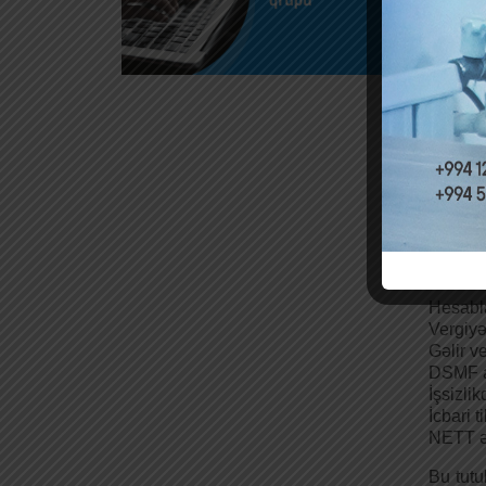
Hesabl
Vergiyə
Gəlir v
DSMF ay
İşsizli
İcbari 
NETT əm
Mis
Hesabl
Vergiyə
Gəlir v
DSMF ay
İşsizli
İcbari 
NETT əm
Bu tutu