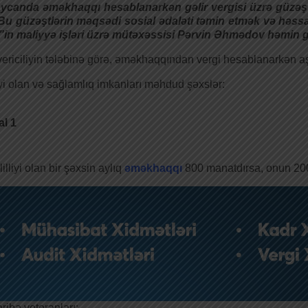
ycanda əməkhaqqı hesablanarkən gəlir vergisi üzrə güzəşt
. Bu güzəştlərin məqsədi sosial ədaləti təmin etmək və həs
”in maliyyə işləri üzrə mütəxəssisi Pərvin Əhmədov həmin g
riciliyin tələbinə görə, əməkhaqqından vergi hesablanarkən aşağ
liyi olan və sağlamlıq imkanları məhdud şəxslər:
al 1
lilliyi olan bir şəxsin aylıq
əməkhaqqı
800 manatdırsa, onun 200
ribə veteranları: