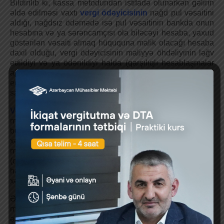
Bildirilib ki, kassa metodundan istifadə olunarkən gəlirin
əldə edilməsi vaxtı
vergi ödəyicisinin
nağd pul vəsaitini
aldığı, nağdsız ödəmədə isə pul vəsaitinin bankda onun
hesabına və ya sərəncamçısı ola biləcəyi hesaba, yaxud
göstərilən vəsaiti almaq hüququna malik olacağı hesaba
daxil olduğu, vergi ödəyicisinin maliyyə öhdəliyinin ləğv
edildiyi və ya ödənildiyi halda (qarşılıqlı hesablaşmalar
aparıldıqda və sair bu kimi hallarda) öhdəliyin ləğv
edildiyi və ya ödənildiyi vaxt gəlirin əldə edildiyi vaxt
sayılır.
Vergi uçotunun
məqsədləri üçün vergi ödəyicisi kassa
metodundan istifadə etdikdə, xərcin çəkilməsi vaxtı, əgər
bu maddədə başqa hallar nəzərdə tutulmamışdırsa,
xərcin faktiki çəkildiyi vaxt, vergi ödəyicisi qarşısında
maliyyə öhdəlikləri ləğv edildiyi və ya ödənildiyi halda
(qarşılıqlı hesablaşmalar aparıldıqda və sairə bu kimi
hallarda), öhdəliyin ləğv edildiyi və ya ödənildiyi vaxt
xərcin çəkilməsi vaxtı sayılır.
Əlavə olaraq nəzərinizə çatdırırıq ki, kassa və hesablama
metodunda borc öhdəlikləri üzrə faizlər ödənilərkən və ya
əmlakın icarəyə götürülməsi müqabilində ödəmə həyata