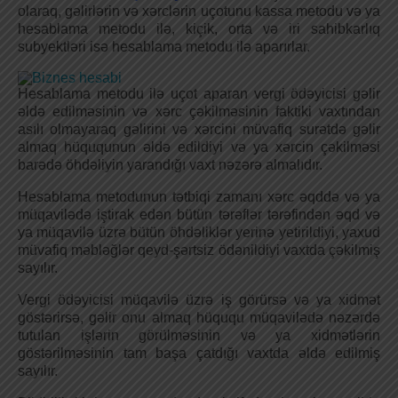
olaraq, gəlirlərin və xərclərin uçotunu kassa metodu və ya
hesablama metodu ilə, kiçik, orta və iri sahibkarlıq
subyektləri isə hesablama metodu ilə aparırlar.
Hesablama metodu ilə uçot aparan vergi ödəyicisi gəlir
əldə edilməsinin və xərc çəkilməsinin faktiki vaxtından
asılı olmayaraq gəlirini və xərcini müvafiq surətdə gəlir
almaq hüququnun əldə edildiyi və ya xərcin çəkilməsi
barədə öhdəliyin yarandığı vaxt nəzərə almalıdır.
Hesablama metodunun tətbiqi zamanı xərc əqddə və ya
müqavilədə iştirak edən bütün tərəflər tərəfindən əqd və
ya müqavilə üzrə bütün öhdəliklər yerinə yetirildiyi, yaxud
müvafiq məbləğlər qeyd-şərtsiz ödənildiyi vaxtda çəkilmiş
sayılır.
Vergi ödəyicisi müqavilə üzrə iş görürsə və ya xidmət
göstərirsə, gəlir onu almaq hüququ müqavilədə nəzərdə
tutulan işlərin görülməsinin və ya xidmətlərin
göstərilməsinin tam başa çatdığı vaxtda əldə edilmiş
sayılır.