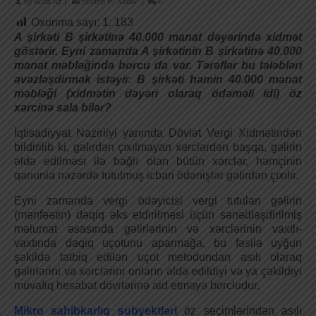
by
Audit.Az
|
posted in:
Xəbər
|
0
Oxunma sayı:
1. 183
A şirkəti B şirkətinə 40.000 manat dəyərində xidmət
göstərir. Eyni zamanda A şirkətinin B şirkətinə 40.000
manat məbləğində borcu da var. Tərəflər bu tələbləri
əvəzləşdirmək istəyir. B şirkəti həmin 40.000 manat
məbləği (xidmətin dəyəri olaraq ödəməli idi) öz
xərcinə sala bilər?
İqtisadiyyat Nazirliyi yanında Dövlət Vergi Xidmətindən
bildirilib ki, gəlirdən çıxılmayan xərclərdən başqa, gəlirin
əldə edilməsi ilə bağlı olan bütün xərclər, həmçinin
qanunla nəzərdə tutulmuş icbari ödənişlər gəlirdən çıxılır.
Eyni zamanda vergi ödəyicisi vergi tutulan gəlirin
(mənfəətin) dəqiq əks etdirilməsi üçün sənədləşdirilmiş
məlumat əsasında gəlirlərinin və xərclərinin vaxtlı-
vaxtında dəqiq uçotunu aparmağa, bu fəsilə uyğun
şəkildə tətbiq edilən uçot metodundan asılı olaraq
gəlirlərini və xərclərini onların əldə edildiyi və ya çəkildiyi
müvafiq hesabat dövrlərinə aid etməyə borcludur.
Mikro sahibkarlıq subyektləri
öz seçimlərindən asılı