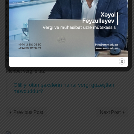
keçirilərkən, əgər borc öhdəliyinin və ya icarə
müqaviləsinin müddəti bir neçə hesabat dövrünü əhatə
edirsə, hesabat ilində gəlirdən çıxılmalı olan və faktiki
ödənilən faizlərin (icarə haqqının) məbləği həmin il üçün
hesablanan faizlərin (icarə haqqının) məbləği deməkdir.
Sorğuya əsasən həmin 40.000 manat məbləğ A MMC-nin
gəliri, B MMC-nin xərci sayılır.
Əsas: Vergi Məcəlləsinin 108-ci, 130-cu, 134-cü, 135-ci
və 136-cı maddələri.
Mənbə: vergiler.az
Əlilliyi olan şəxslərin hansı vergi güzəştləri
mövcuddur?
Previous Post
Next Post