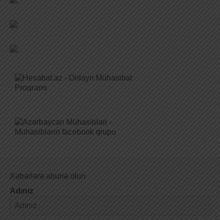
Xəbərlərə abunə olun
Adınız