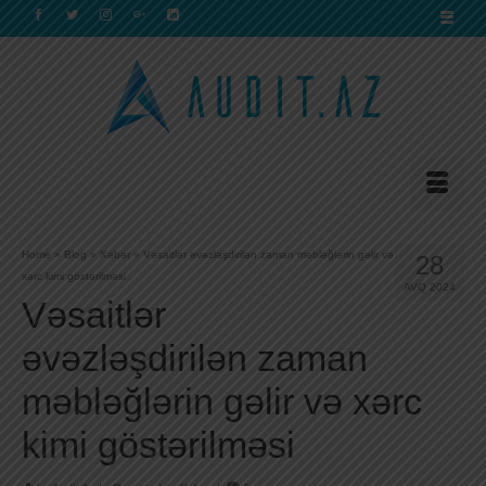
Home
»
Blog
»
Xəbər
»
Vəsaitlər əvəzləşdirilən zaman məbləğlərin gəlir və
28
xərc kimi göstərilməsi
AVQ 2024
Vəsaitlər
əvəzləşdirilən zaman
məbləğlərin gəlir və xərc
kimi göstərilməsi