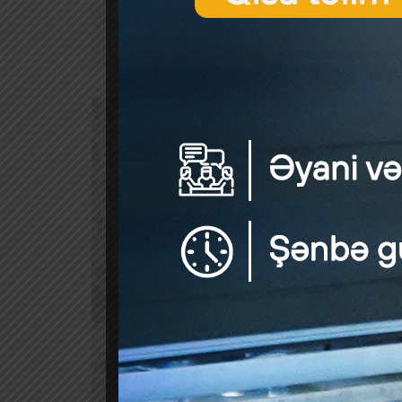
Investo
Awards”
başqa,
mükafat
Pre