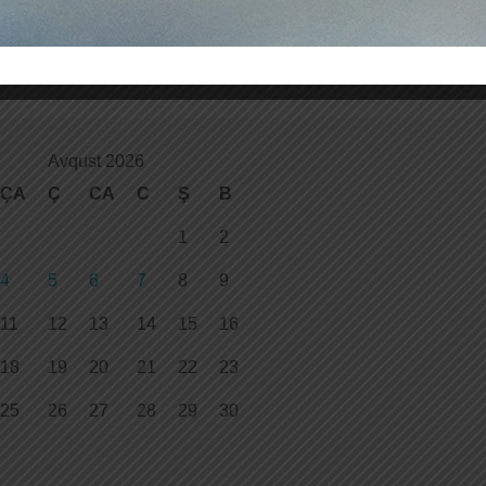
Avqust 2026
ÇA
Ç
CA
C
Ş
B
1
2
4
5
6
7
8
9
11
12
13
14
15
16
18
19
20
21
22
23
25
26
27
28
29
30