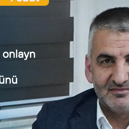
2025
inki
r” və “Euromoney” beynəlxalq nəşrləri tərəfindən “Azərbaycanı
 tərəfindən “İlin şirkəti” nominasiyasında “Gold Stevie” mük
 “PAŞA Bank” bu il “Global Finance” nəşri tərəfindən təq
larının qaliblərindən biri olaraq tanınıb.
vious Post