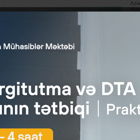
Azər
“PAŞ
qab
təşə
Bank
yen
bizn
üçün
imk
sahi
kred
şərt
Kam
fü
http
Xatı
sahi
görə
mali
bank