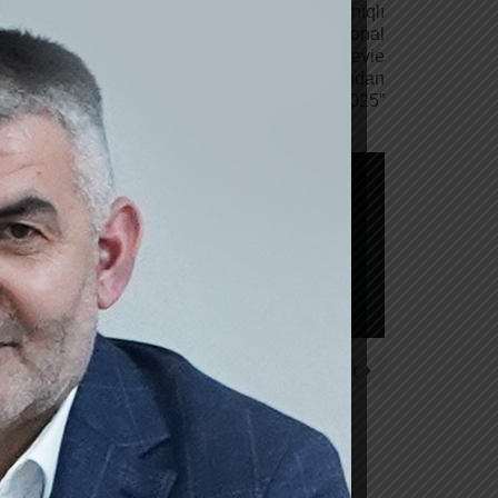
-ci ildə real sektorun və biznesin dayanıqlı
şafına verdiyi töhfələrə görə “International
n ən yaxşı bankı” elan edilib, həmçinin “Stevie
afatı qazanan ilk Azərbaycan bankı olub. Bundan
dim edilən “World’s Best Private Banks 2025”
Next Post