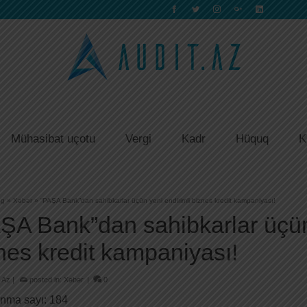
Mühasibat uçotu
Vergi
Kadr
Hüquq
K
og
»
Xəbər
»
“PAŞA Bank”dan sahibkarlar üçün yeni endirimli biznes kredit kampaniyası!
ŞA Bank”dan sahibkarlar üçün
nes kredit kampaniyası!
.Az
|
posted in:
Xəbər
|
0
nma sayı:
184