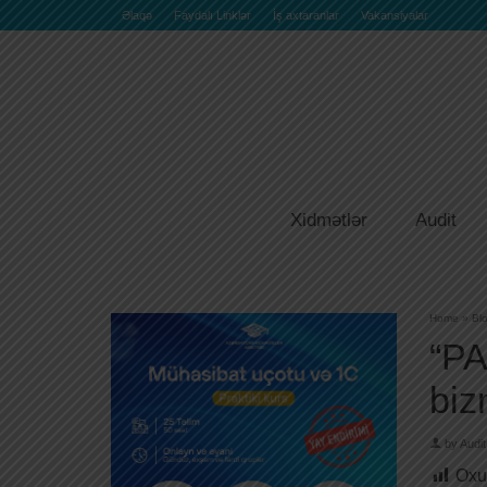
Əlaqə
Faydalı Linklər
İş axtaranlar
Vakansiyalar
Xidmətlər
Audit
Home
»
Bl
“PA
biz
by
Audit
Oxu