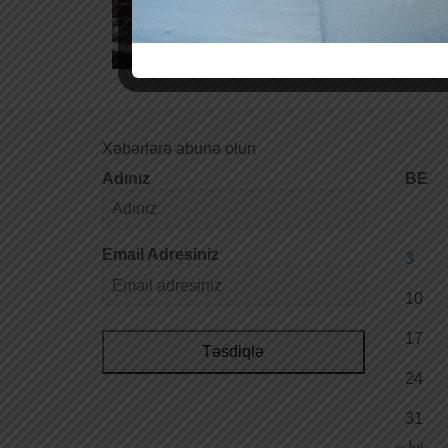
Xəbərlərə abunə olun
Adınız
BE
Email Adresiniz
3
10
17
Təsdiqlə
24
31