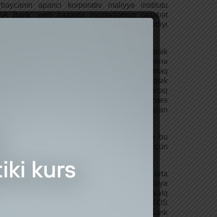
baycanın aparıcı korporativ maliyyə institutu
A Bank” yerli bazarda müştərilərinin rəqabət
iliyyətini artırmaq üçün həyata keçirdiyi
bbüsləri davam etdirir.
 31 oktyabr 2025-ci il tarixinədək davam edəcək
i kampaniya çərçivəsində KOS müştərilərinə
eslərini böyütmək və maliyyə xərclərini azaltmaq
 onlayn biznes kreditini 2% endirimlə əldə etmək
anı təqdim edir. Bu imkandan yararlanacaq
bkarlar 250 000 AZN-dək girovsuz onlayn biznes
itini 13%-dən deyil, yalnız 11%-dən başlayan
lərlə əldə edə bilərlər.
paniya haqqında ətraflı məlumat almaq və bu
rsətdən istifadə etmək üçün
s://pshb.az/3KOhGyU
keçid edin.
rladaq ki, Azərbaycan bazarında kiçik və orta
bkarlıq seqmentinin inkişafına verdiyi dəstəyə
 “PAŞA Bank” 2024-cü ildə nüfuzlu beynəlxalq
yyə nəşri “Euromoney” tərəfindən “Ən yaxşı KOS
ı” mükafatına layiq görülüb. Bundan əlavə, Bank