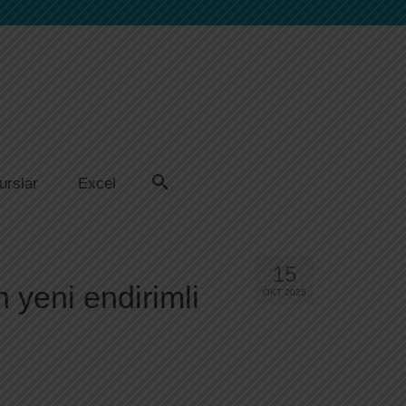
urslar
Excel
15
 yeni endirimli
OKT 2025