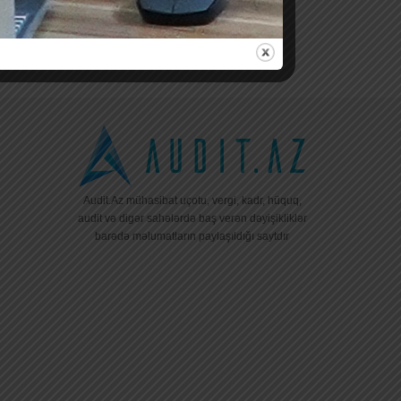
Audit.Az mühasibat uçotu, vergi, kadr, hüquq,
audit və digər sahələrdə baş verən dəyişikliklər
barədə məlumatların paylaşıldığı saytdır